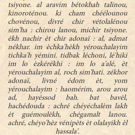
tsiyone. al aravim bétokhah talinou,
kinoroténou. ki cham chéélounou
chovénou, divré chir vétolalénou
sim'ha : chirou lanou, michir tsiyone.
èkh nachir èt chir adonaï : al, admat
nékhar. im èchka'hèkh yérouchalayim
tichka'h yémini. tidbak léchoni, lé'hiki
im lo èzkérékhi : im lo a'alé, èt
yérouchalayim al, roch sim'hati. zékhor
adonaï, livné édom èt, yom
yérouchalayim : haomérim, arou arou
ad, hayéssod bah. bat bavèl,
hachédouda : achré chéyéchalèm lakh
èt guémoulèkh, chégamalt lanou.
achré, chéyo'hèz vénipèts èt olalayikh èl
hassala'.