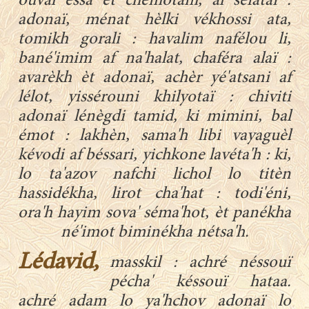
ouval èssa èt chémotam, al séfataï :
adonaï, ménat hèlki vékhossi ata,
tomikh gorali : havalim nafélou li,
bané'imim af na'halat, chaféra alaï :
avarèkh èt adonaï, achèr yé'atsani af
lélot, yissérouni khilyotaï : chiviti
adonaï lénègdi tamid, ki mimini, bal
émot : lakhèn, sama'h libi vayaguèl
kévodi af béssari, yichkone lavéta'h : ki,
lo ta'azov nafchi lichol lo titèn
hassidékha, lirot cha'hat : todi'éni,
ora'h hayim sova' séma'hot, èt panékha
né'imot biminékha nétsa'h.
Lédavid,
masskil : achré néssouï
pécha' késsouï hataa.
achré adam lo ya'hchov adonaï lo