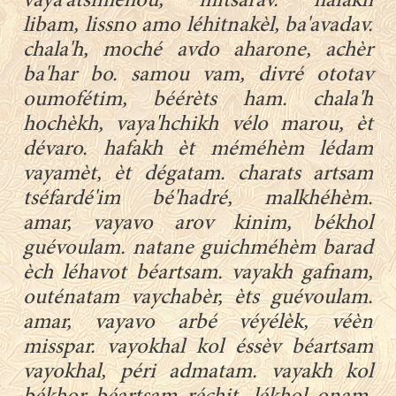
vaya'atsiméhou, mitsarav. hafakh
libam, lissno amo léhitnakèl, ba'avadav.
chala'h, moché avdo aharone, achèr
ba'har bo. samou vam, divré ototav
oumofétim, béérèts ham. chala'h
hochèkh, vaya'hchikh vélo marou, èt
dévaro. hafakh èt méméhèm lédam
vayamèt, èt dégatam. charats artsam
tséfardé'im bé'hadré, malkhéhèm.
amar, vayavo arov kinim, békhol
guévoulam. natane guichméhèm barad
èch léhavot béartsam. vayakh gafnam,
outénatam vaychabèr, èts guévoulam.
amar, vayavo arbé véyélèk, véèn
misspar. vayokhal kol éssèv béartsam
vayokhal, péri admatam. vayakh kol