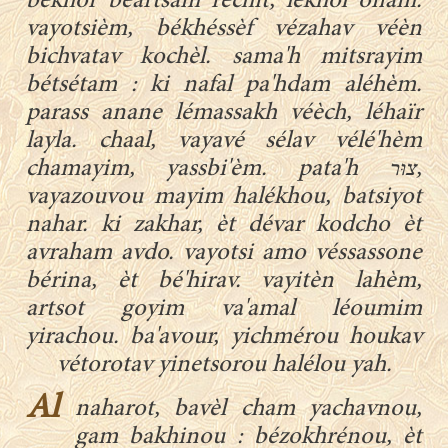
békhor béartsam réchit, lékhol onam.
vayotsièm, békhéssèf vézahav véèn
bichvatav kochèl. sama'h mitsrayim
bétsétam : ki nafal pa'hdam aléhèm.
parass anane lémassakh véèch, léhaïr
layla. chaal, vayavé sélav vélé'hèm
chamayim, yassbi'èm. pata'h צוּר,
vayazouvou mayim halékhou, batsiyot
nahar. ki zakhar, èt dévar kodcho èt
avraham avdo. vayotsi amo véssassone
bérina, èt bé'hirav. vayitèn lahèm,
artsot goyim va'amal léoumim
yirachou. ba'avour, yichmérou houkav
vétorotav yinetsorou halélou yah.
Al
naharot, bavèl cham yachavnou,
gam bakhinou : bézokhrénou, èt