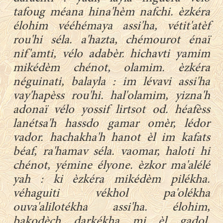
tafoug méana hina'hèm nafchi. èzkéra
élohim vééhémaya assi'ha, vétit'atèf
rou'hi séla. a'hazta, chémourot énaï
nif'amti, vélo adabèr. hichavti yamim
mikédèm chénot, olamim. èzkéra
néguinati, balayla : im lévavi assi'ha
vay'hapèss rou'hi. hal'olamim, yizna'h
adonaï vélo yossif lirtsot od. héafèss
lanétsa'h hassdo gamar omèr, lédor
vador. hachakha'h hanot èl im kafats
béaf, ra'hamav séla. vaomar, haloti hi
chénot, yémine élyone. èzkor ma'alélé
yah : ki èzkéra mikédèm pilékha.
véhaguiti vékhol pa'olékha
ouva'alilotékha assi'ha. élohim,
bakodèch darkékha mi èl gadol,