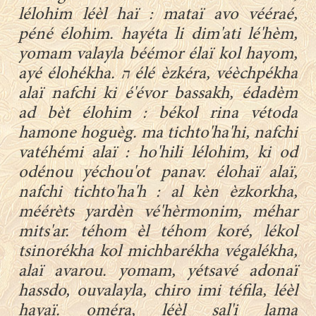
lélohim léèl haï : mataï avo vééraé,
péné élohim. hayéta li dim'ati lé'hèm,
yomam valayla béémor élaï kol hayom,
ayé élohékha. ה élé èzkéra, véèchpékha
alaï nafchi ki é'évor bassakh, édadèm
ad bèt élohim : békol rina vétoda
hamone hoguèg. ma tichto'ha'hi, nafchi
vatéhémi alaï : ho'hili lélohim, ki od
odénou yéchou'ot panav. élohaï alaï,
nafchi tichto'ha'h : al kèn èzkorkha,
méérèts yardèn vé'hèrmonim, méhar
mits'ar. téhom èl téhom koré, lékol
tsinorékha kol michbarékha végalékha,
alaï avarou. yomam, yétsavé adonaï
hassdo, ouvalayla, chiro imi téfila, léèl
hayaï. oméra, léèl sal'i lama