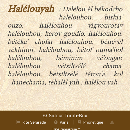
Halélouyah
: Halélou èl békodcho
halélouhou, birkia'
ouzo. halélouhou vigvourotav
halélouhou, kérov goudlo. halélouhou,
bétéka' chofar halélouhou, bénévèl
vékhinor. halélouhou, bétof ouma'hol
halélouhou, béminim vé'ougav.
halélouhou vétsiltsélé chama'
halélouhou, bétsiltsélé térou'a. kol
hanéchama, téhalèl yah : halélou yah.
© Sidour Torah-Box
Rite Séfarade
|
Paris
|
Phonétique
|
Une remarque ?