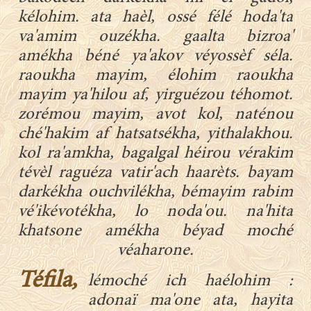
kélohim. ata haèl, ossé félé hoda'ta
va'amim ouzékha. gaalta bizroa'
amékha béné ya'akov véyossèf séla.
raoukha mayim, élohim raoukha
mayim ya'hilou af, yirguézou téhomot.
zorémou mayim, avot kol, naténou
ché'hakim af hatsatsékha, yithalakhou.
kol ra'amkha, bagalgal héirou vérakim
tévèl raguéza vatir'ach haarèts. bayam
darkékha ouchvilékha, bémayim rabim
vé'ikévotékha, lo noda'ou. na'hita
khatsone amékha béyad moché
véaharone.
Téfila,
lémoché ich haélohim :
adonaï ma'one ata, hayita