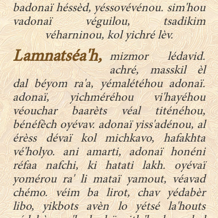
badonaï héssèd, yéssovévénou. sim'hou
vadonaï véguilou, tsadikim
véharninou, kol yichré lèv.
Lamnatséa'h,
mizmor lédavid.
achré, masskil èl
dal béyom ra'a, yémalétéhou adonaï.
adonaï, yichméréhou vi'hayéhou
véouchar baarèts véal titénéhou,
bénéfèch oyévav. adonaï yiss'adénou, al
érèss dévaï kol michkavo, hafakhta
vé'holyo. ani amarti, adonaï honéni
réfaa nafchi, ki hatati lakh. oyévaï
yomérou ra' li mataï yamout, véavad
chémo. véim ba lirot, chav yédabèr
libo, yikbots avèn lo yétsé la'houts