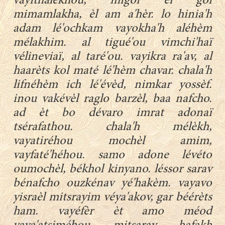
vayithalékhou, migoï èl goï
mimamlakha, èl am a'hèr. lo hinia'h
adam lé'ochkam vayokha'h aléhèm
mélakhim. al tigué'ou vimchi'haï
vélineviaï, al taré'ou. vayikra ra'av, al
haarèts kol maté lé'hèm chavar. chala'h
lifnéhèm ich lé'évèd, nimkar yossèf.
inou vakévèl raglo barzèl, baa nafcho.
ad èt bo dévaro imrat adonaï
tsérafathou. chala'h mélèkh,
vayatiréhou mochèl amim,
vayfaté'héhou. samo adone lévéto
oumochèl, békhol kinyano. léssor sarav
bénafcho ouzkénav yé'hakèm. vayavo
yisraèl mitsrayim véya'akov, gar béérèts
ham. vayéfèr èt amo méod