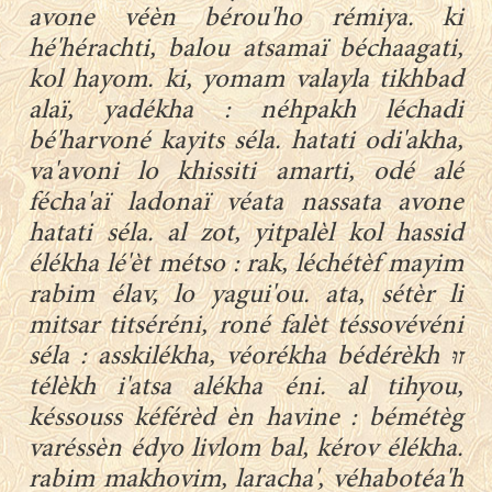
avone véèn bérou'ho rémiya. ki
hé'hérachti, balou atsamaï béchaagati,
kol hayom. ki, yomam valayla tikhbad
alaï, yadékha : néhpakh léchadi
bé'harvoné kayits séla. hatati odi'akha,
va'avoni lo khissiti amarti, odé alé
fécha'aï ladonaï véata nassata avone
hatati séla. al zot, yitpalèl kol hassid
élékha lé'èt métso : rak, léchétèf mayim
rabim élav, lo yagui'ou. ata, sétèr li
mitsar titséréni, roné falèt téssovévéni
séla : asskilékha, véorékha bédérèkh זוּ
télèkh i'atsa alékha éni. al tihyou,
késsouss kéférèd èn havine : bémétèg
varéssèn édyo livlom bal, kérov élékha.
rabim makhovim, laracha', véhabotéa'h