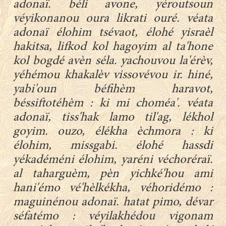
adonaï. béli avone, yéroutsoun
véyikonanou oura likrati ouré. véata
adonaï élohim tsévaot, élohé yisraèl
hakitsa, lifkod kol hagoyim al ta'hone
kol bogdé avèn séla. yachouvou la'érèv,
yéhémou khakalèv vissovévou ir. hiné,
yabi'oun béfihèm haravot,
béssiftotéhèm : ki mi choméa'. véata
adonaï, tiss'hak lamo til'ag, lékhol
goyim. ouzo, élékha èchmora : ki
élohim, missgabi. élohé hassdi
yékadéméni élohim, yaréni véchoréraï.
al taharguèm, pèn yichké'hou ami
hani'émo vé'hèlkékha, véhoridémo :
maguinénou adonaï. hatat pimo, dévar
séfatémo : véyilakhédou vigonam