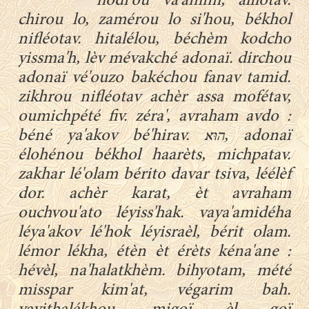
hodi'ou va'amim, alilotav.
chirou lo, zamérou lo si'hou, békhol
nifléotav. hitalélou, béchèm kodcho
yissma'h, lèv mévakché adonaï. dirchou
adonaï vé'ouzo bakéchou fanav tamid.
zikhrou nifléotav achèr assa mofétav,
oumichpété fiv. zéra', avraham avdo :
béné ya'akov bé'hirav. הוּא, adonaï
élohénou békhol haarèts, michpatav.
zakhar lé'olam bérito davar tsiva, léélèf
dor. achèr karat, èt avraham
ouchvou'ato léyiss'hak. vaya'amidéha
léya'akov lé'hok léyisraèl, bérit olam.
lémor lékha, étèn èt érèts kéna'ane :
hévèl, na'halatkhèm. bihyotam, mété
misspar kim'at, végarim bah.