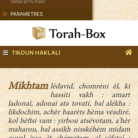
התרת נדרים וקללות
PARAMETRES
TIKOUN HAKLALI
Mikhtam
lédavid, chomréni èl, ki
hassiti vakh : amart
ladonaï, adonaï ata tovati, bal alékha :
likdochim, achèr baarèts hèma véadiré,
kol hèftsi vam : yirbou atsévotam, a'hèr
maharou, bal assikh nisskéhèm midam