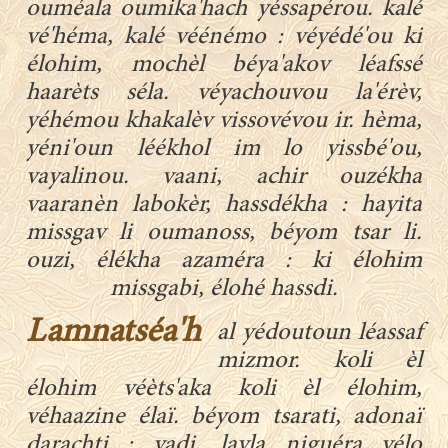
ouméala oumika'hach yéssapérou. kalé
vé'héma, kalé véénémo : véyédé'ou ki
élohim, mochèl béya'akov léafssé
haarèts séla. véyachouvou la'érèv,
yéhémou khakalèv vissovévou ir. hèma,
yéni'oun léékhol im lo yissbé'ou,
vayalinou. vaani, achir ouzékha
vaaranèn labokèr, hassdékha : hayita
missgav li oumanoss, béyom tsar li.
ouzi, élékha azaméra : ki élohim
missgabi, élohé hassdi.
Lamnatséa'h
al yédoutoun léassaf
mizmor. koli èl
élohim véèts'aka koli èl élohim,
véhaazine élaï. béyom tsarati, adonaï
darachti : yadi, layla niguéra vélo