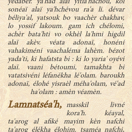
yédabèr. ya'had alaï yitla'hachou, kol
sonéaï alaï ya'hchévou ra'a li. dévar
béliya'al, yatsouk bo vaachèr chakhav,
lo yossif lakoum. gam ich chélomi,
achèr bata'hti vo okhèl la'hmi higdil
alaï akèv. véata adonaï, honéni
vahakiméni vaachaléma lahèm. bézot
yada'ti, ki hafatsta bi : ki lo yaria' oyévi
alaï. vaani bétoumi, tamakhta bi
vatatsivéni léfanékha lé'olam. baroukh
adonaï, élohé yisraèl méha'olam, vé'ad
ha'olam : amèn véamèn.
Lamnatséa'h,
masskil livné
kora'h. kéayal,
ta'arog al afiké mayim kèn nafchi
ta'arog élékha élohim. tsaméa nafchi,