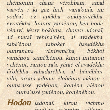
chémonim chana vérohbam, amal
vaavèn : ki gaz hich, vana'oufa. mi
yodéa', oz apékha oukhyiratékha,
évratékha. limnot yaménou, kèn hoda'
vénavi, lévav hokhma. chouva adonaï,
ad mataï véhina'hèm, al avadékha.
sabé'énou vabokèr hassdékha
ounranéna vénissmé'ha, békhol
yaménou. samé'hénou, kimot initanou
: chénot, raïnou ra'a. yéraé èl avadékha
fa'olékha vahadarékha, al bénéhèm.
vihi, no'am adonaï élohénou alénou :
ouma'assé yadénou, konéna alénou
ouma'assé yadénou, konénéhou.
Hodou
ladonaï, kirou vichmo