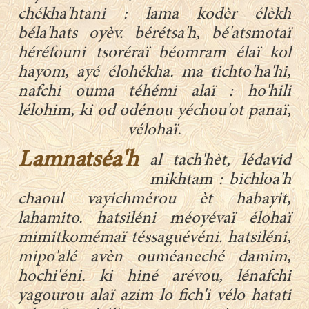
chékha'htani : lama kodèr élèkh
béla'hats oyèv. bérétsa'h, bé'atsmotaï
héréfouni tsoréraï béomram élaï kol
hayom, ayé élohékha. ma tichto'ha'hi,
nafchi ouma téhémi alaï : ho'hili
lélohim, ki od odénou yéchou'ot panaï,
vélohaï.
Lamnatséa'h
al tach'hèt, lédavid
mikhtam : bichloa'h
chaoul vayichmérou èt habayit,
lahamito. hatsiléni méoyévaï élohaï
mimitkomémaï téssaguévéni. hatsiléni,
mipo'alé avèn ouméaneché damim,
hochi'éni. ki hiné arévou, lénafchi
yagourou alaï azim lo fich'i vélo hatati