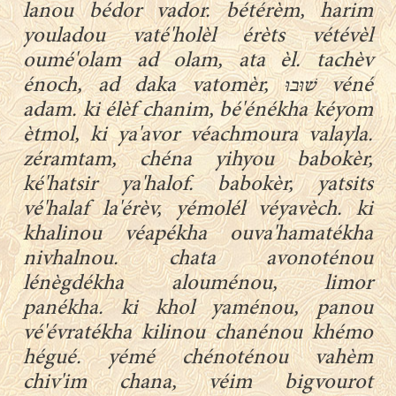
lanou bédor vador. bétérèm, harim
youladou vaté'holèl érèts vétévèl
oumé'olam ad olam, ata èl. tachèv
énoch, ad daka vatomèr, שׁוּבוּ véné
adam. ki élèf chanim, bé'énékha kéyom
ètmol, ki ya'avor véachmoura valayla.
zéramtam, chéna yihyou babokèr,
ké'hatsir ya'halof. babokèr, yatsits
vé'halaf la'érèv, yémolél véyavèch. ki
khalinou véapékha ouva'hamatékha
nivhalnou. chata avonoténou
lénègdékha alouménou, limor
panékha. ki khol yaménou, panou
vé'évratékha kilinou chanénou khémo
hégué. yémé chénoténou vahèm
chiv'im chana, véim bigvourot