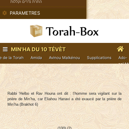
התרת נדרים וקללות
PARAMETRES
MIN'HA DU 10 TÉVÈT
e de la Torah
Amida
Avinou Malkénou
Supplications
Ado-
naï M
Rabbi ’Helbo et Rav Houna ont dit : l’homme sera vigilant sur la
prière de Min’ha, car Eliahou Hanavi a été exaucé par la prière de
Min’ha (Brakhot 6)
(100) (2)