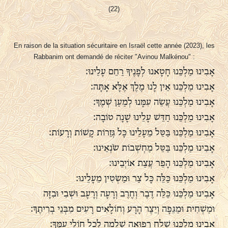
(22)
En raison de la situation sécuritaire en Israël cette année (2023), les
Rabbanim ont demandé de réciter "Avinou Malkénou" :
אָבִינוּ מַלְכֵּנוּ חָטָאנוּ לְפָנֶיךָ רַחֵם עָלֵינוּ:
אָבִינוּ מַלְכֵּנוּ אֵין לָנוּ מֶלֶךְ אֶלָּא אָתָּה:
אָבִינוּ מַלְכֵּנוּ עֲשֵׂה עִמָּנוּ לְמַעַן שְׁמֶךָ:
אָבִינוּ מַלְכֵּנוּ חַדֵּשׁ עָלֵינוּ שָׁנָה טוֹבָה:
אָבִינוּ מַלְכֵּנוּ בַּטֵּל מֵעָלֵינוּ כָּל גְּזֵרוֹת קָשׁוֹת וְרָעוֹת:
אָבִינוּ מַלְכֵּנוּ בַּטֵּל מַחְשְׁבוֹת שֹׂנְאֵינוּ:
אָבִינוּ מַלְכֵּנוּ הָפֵר עֲצַת אוֹיְבֵינוּ:
אָבִינוּ מַלְכֵּנוּ כַּלֵּה כָּל צַר וּמַשְׂטִין מֵעָלֵינוּ:
אָבִינוּ מַלְכֵּנוּ כַּלֵּה דֶבֶר וְחֶרֶב וְרָעָה וְרָעָב וּשְׁבִי וּבִזָּה
וּמַשְׁחִית וּמַגֵּפָה וְיֵצֶר הָרָע וְחוֹלָאִים רָעִים מִבְּנֵי בְרִיתֶךָ:
אָבִינוּ מַלְכֵּנוּ שְׁלַח רְפוּאָה שְׁלֵמָה לְכָל חוֹלֵי עַמֶּךָ: