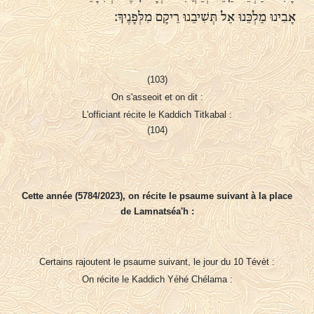
אָבִינוּ מַלְכֵּנוּ אַל תְּשִׁיבֵנוּ רֵיקָם מִלְּפָנֶיךָ:
(103)
On s'asseoit et on dit :
L'officiant récite le Kaddich Titkabal :
(104)
Cette année (5784/2023), on récite le psaume suivant à la place
de Lamnatséa'h :
Certains rajoutent le psaume suivant, le jour du 10 Tévèt :
On récite le Kaddich Yéhé Chélama :