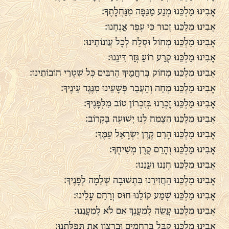
אָבִינוּ מַלְכֵּנוּ מְנַע מַגֵּפָה מִנַּחֲלָתֶךָ:
אָבִינוּ מַלְכֵּנוּ זָכוּר כִּי עָפָר אֲנָחְנוּ:
אָבִינוּ מַלְכֵּנוּ מְחוֹל וּסְלַח לְכָל עֲוֹנוֹתֵינוּ:
אָבִינוּ מַלְכֵּנוּ קְרַע רוֹעַ גְּזַר דִּינֵנוּ:
אָבִינוּ מַלְכֵּנוּ מְחוֹק בְּרַחֲמֶיךָ הָרַבִּים כָּל שִׁטְרֵי חוֹבוֹתֵינוּ:
אָבִינוּ מַלְכֵּנוּ מְחֵה וְהַעֲבֵר פְּשָׁעֵינוּ מִנֶּגֶד עֵינֶיךָ:
אָבִינוּ מַלְכֵּנוּ זָכְרֵנוּ בְּזִכְרוֹן טוֹב מִלְּפָנֶיךָ:
אָבִינוּ מַלְכֵּנוּ הַצְמַח לָנוּ יְשׁוּעָה בְּקָרוֹב:
אָבִינוּ מַלְכֵּנוּ הָרֵם קֶרֶן יִשְׂרָאֵל עַמֶּךָ:
אָבִינוּ מַלְכֵּנוּ וְהָרֵם קֶרֶן מְשִׁיחֶךָ:
אָבִינוּ מַלְכֵּנוּ חָנֵּנוּ וַעֲנֵנוּ:
אָבִינוּ מַלְכֵּנוּ הַחֲזִירֵנוּ בִּתְשׁוּבָה שְׁלֵמָה לְפָנֶיךָ:
אָבִינוּ מַלְכֵּנוּ שְׁמַע קוֹלֵנוּ חוּס וְרַחֵם עָלֵינוּ:
אָבִינוּ מַלְכֵּנוּ עֲשֵׂה לְמַעֲנָךְ אִם לֹא לְמַעֲנֵנוּ:
אָבִינוּ מַלְכֵּנוּ קַבֵּל בְּרַחֲמִים וּבְרָצוֹן אֶת תְּפִלָּתֵנוּ: