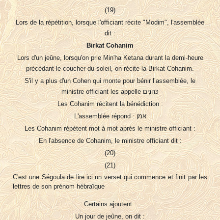
(19)
Lors de la répétition, lorsque l'officiant récite "Modim", l'assemblée
dit :
Birkat Cohanim
Lors d'un jeûne, lorsqu'on prie Min'ha Ketana durant la demi-heure
précédant le coucher du soleil, on récite la Birkat Cohanim.
S'il y a plus d'un Cohen qui monte pour bénir l’assemblée, le
ministre officiant les appelle כֹּהֲנִים
Les Cohanim récitent la bénédiction :
L'assemblée répond : אמן
Les Cohanim répètent mot à mot après le ministre officiant :
En l'absence de Cohanim, le ministre officiant dit :
(20)
(21)
C'est une Ségoula de lire ici un verset qui commence et finit par les
lettres de son prénom hébraïque
Certains ajoutent :
Un jour de jeûne, on dit :