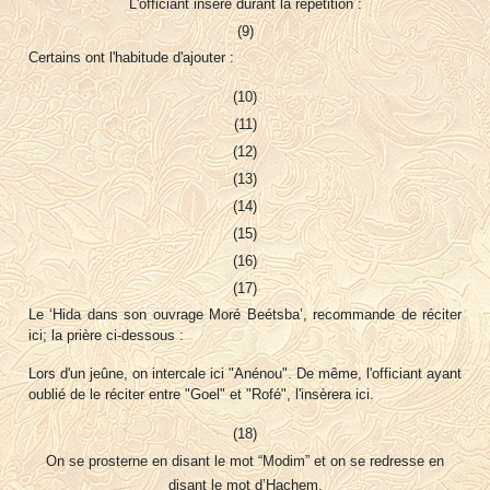
L'officiant insère durant la répétition :
(9)
Certains ont l'habitude d'ajouter :
(10)
(11)
(12)
(13)
(14)
(15)
(16)
(17)
Le ‘Hida dans son ouvrage Moré Beétsba’, recommande de réciter
ici; la prière ci-dessous :
Lors d'un jeûne, on intercale ici "Anénou". De même, l'officiant ayant
oublié de le réciter entre "Goel" et "Rofé", l'insèrera ici.
(18)
On se prosterne en disant le mot “Modim” et on se redresse en
disant le mot d’Hachem.