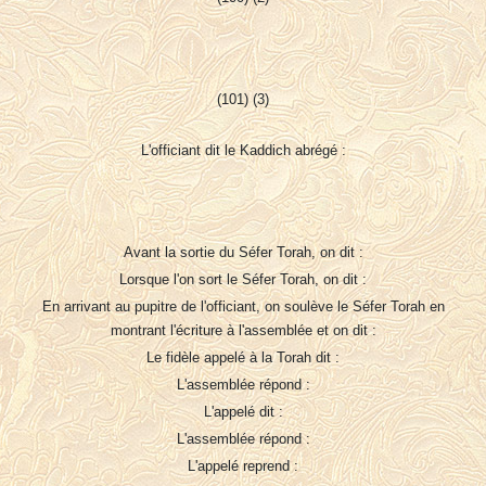
(101) (3)
L'officiant dit le Kaddich abrégé :
Avant la sortie du Séfer Torah, on dit :
Lorsque l'on sort le Séfer Torah, on dit :
En arrivant au pupitre de l'officiant, on soulève le Séfer Torah en
montrant l'écriture à l'assemblée et on dit :
Le fidèle appelé à la Torah dit :
L'assemblée répond :
L'appelé dit :
L'assemblée répond :
L'appelé reprend :