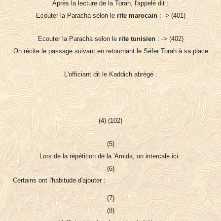
Après la lecture de la Torah, l'appelé dit :
Ecouter la Paracha selon le
rite marocain
: -> (401)
Ecouter la Paracha selon le
rite tunisien
: -> (402)
On récite le passage suivant en retournant le Séfer Torah à sa place
:
L'officiant dit le Kaddich abrégé :
(4) (102)
(5)
Lors de la répétition de la 'Amida, on intercale ici :
(6)
Certains ont l'habitude d'ajouter :
(7)
(8)