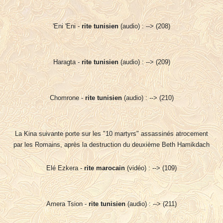
'Eni 'Eni -
rite tunisien
(audio) : --> (208)
Haragta -
rite tunisien
(audio) : --> (209)
Chomrone -
rite tunisien
(audio) : --> (210)
La Kina suivante porte sur les "10 martyrs" assassinés atrocement
par les Romains, après la destruction du deuxième Beth Hamikdach
Elé Ezkera -
rite marocain
(vidéo) : --> (109)
Amera Tsion -
rite tunisien
(audio) : --> (211)