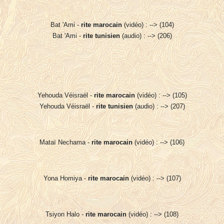
Bat 'Ami -
rite marocain
(vidéo) : --> (104)
Bat 'Ami -
rite tunisien
(audio) : --> (206)
Yehouda Véisraël -
rite marocain
(vidéo) : --> (105)
Yehouda Véisraël -
rite tunisien
(audio) : --> (207)
Mataï Nechama -
rite marocain
(vidéo) : --> (106)
Yona Homiya -
rite marocain
(vidéo) : --> (107)
Tsiyon Halo -
rite marocain
(vidéo) : --> (108)