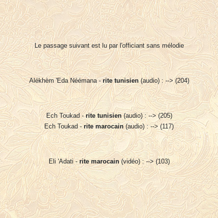
Le passage suivant est lu par l'officiant sans mélodie
Alékhèm 'Eda Néémana -
rite tunisien
(audio) : --> (204)
Ech Toukad -
rite tunisien
(audio) : --> (205)
Ech Toukad -
rite marocain
(audio) : --> (117)
Eli 'Adati -
rite marocain
(vidéo) : --> (103)