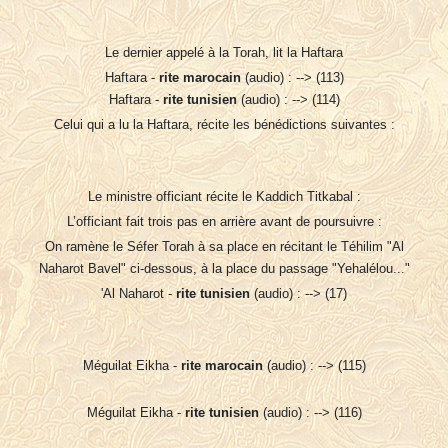
Le dernier appelé à la Torah, lit la Haftara
Haftara -
rite marocain
(audio) : --> (113)
Haftara -
rite tunisien
(audio) : --> (114)
Celui qui a lu la Haftara, récite les bénédictions suivantes :
Le ministre officiant récite le Kaddich Titkabal :
L’officiant fait trois pas en arrière avant de poursuivre :
On ramène le Séfer Torah à sa place en récitant le Téhilim "Al
Naharot Bavel" ci-dessous, à la place du passage "Yehalélou..."
'Al Naharot -
rite tunisien
(audio) : --> (17)
Méguilat Eikha -
rite marocain
(audio) : --> (115)
Méguilat Eikha -
rite tunisien
(audio) : --> (116)