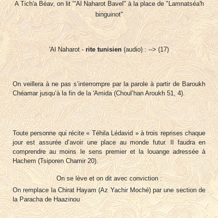
A Tich'a Béav, on lit "'Al Naharot Bavel" à la place de "Lamnatséa'h
binguinot"
'Al Naharot -
rite tunisien
(audio) : --> (17)
On veillera à ne pas s’interrompre par la parole à partir de Baroukh
Chéamar jusqu’à la fin de la 'Amida (Choul’han Aroukh 51, 4).
Toute personne qui récite « Téhila Lédavid » à trois reprises chaque
jour est assurée d’avoir une place au monde futur. Il faudra en
comprendre au moins le sens premier et la louange adressée à
Hachem (Tsiporen Chamir 20).
On se lève et on dit avec conviction :
On remplace la Chirat Hayam (Az Yachir Moché) par une section de
la Paracha de Haazinou