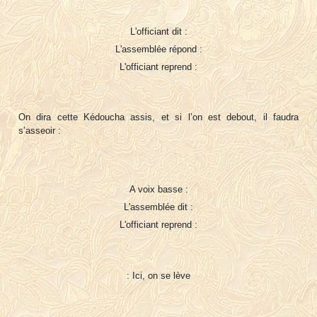
L'officiant dit :
L'assemblée répond :
L'officiant reprend :
On dira cette Kédoucha assis, et si l’on est debout, il faudra
s’asseoir :
A voix basse :
L'assemblée dit :
L'officiant reprend :
: Ici, on se lève