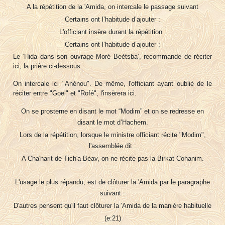
A la répétition de la 'Amida, on intercale le passage suivant
Certains ont l’habitude d’ajouter :
L'officiant insère durant la répétition :
Certains ont l’habitude d’ajouter :
Le ‘Hida dans son ouvrage Moré Beétsba’, recommande de réciter
ici, la prière ci-dessous
On intercale ici "Anénou". De même, l'officiant ayant oublié de le
réciter entre "Goel" et "Rofé", l'insèrera ici.
On se prosterne en disant le mot “Modim” et on se redresse en
disant le mot d’Hachem.
Lors de la répétition, lorsque le ministre officiant récite "Modim",
l'assemblée dit :
A Cha'harit de Tich'a Béav, on ne récite pas la Birkat Cohanim.
L'usage le plus répandu, est de clôturer la 'Amida par le paragraphe
suivant :
D'autres pensent qu'il faut clôturer la 'Amida de la manière habituelle
(e:21)