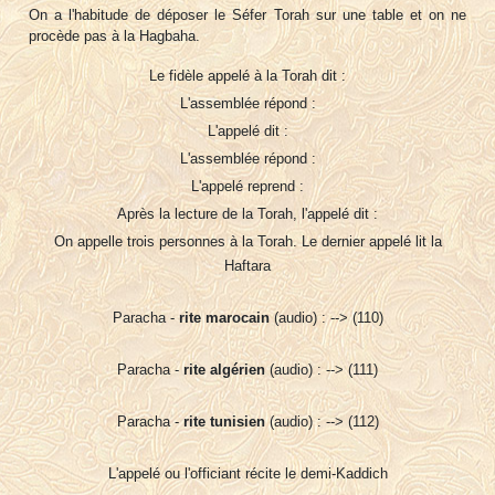
On a l'habitude de déposer le Séfer Torah sur une table et on ne
procède pas à la Hagbaha.
Le fidèle appelé à la Torah dit :
L'assemblée répond :
L'appelé dit :
L'assemblée répond :
L'appelé reprend :
Après la lecture de la Torah, l'appelé dit :
On appelle trois personnes à la Torah. Le dernier appelé lit la
Haftara
Paracha -
rite marocain
(audio) : --> (110)
Paracha -
rite algérien
(audio) : --> (111)
Paracha -
rite tunisien
(audio) : --> (112)
L'appelé ou l'officiant récite le demi-Kaddich