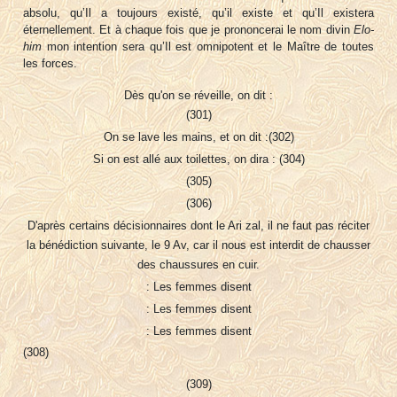
absolu, qu’Il a toujours existé, qu’il existe et qu’Il existera
éternellement. Et à chaque fois que je prononcerai le nom divin
Elo-
him
mon intention sera qu’Il est omnipotent et le Maître de toutes
les forces.
Dès qu'on se réveille, on dit :
(301)
On se lave les mains, et on dit :(302)
Si on est allé aux toilettes, on dira : (304)
(305)
(306)
D'après certains décisionnaires dont le Ari zal, il ne faut pas réciter
la bénédiction suivante, le 9 Av, car il nous est interdit de chausser
des chaussures en cuir.
: Les femmes disent
: Les femmes disent
: Les femmes disent
(308)
(309)