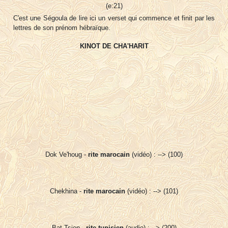
(e:21)
C'est une Ségoula de lire ici un verset qui commence et finit par les
lettres de son prénom hébraïque.
KINOT DE CHA'HARIT
Dok Ve'houg -
rite marocain
(vidéo) : --> (100)
Chekhina -
rite marocain
(vidéo) : --> (101)
Bat Tsion -
rite tunisien
(audio) : --> (200)