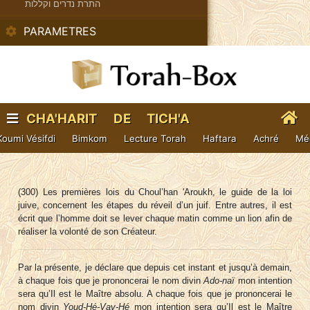
התרת נדרים וקללות
PARAMETRES
CHA'HARIT DE TICH'A
BÉAV (AVEC KINOT)
Koumi Vésifdi
Bimkom
Lecture Torah
Haftara
Achré
Még
(300) Les premières lois du Choul’han 'Aroukh, le guide de la loi
juive, concernent les étapes du réveil d’un juif. Entre autres, il est
écrit que l’homme doit se lever chaque matin comme un lion afin de
réaliser la volonté de son Créateur.
Par la présente, je déclare que depuis cet instant et jusqu’à demain,
à chaque fois que je prononcerai le nom divin
Ado-naï
mon intention
sera qu’Il est le Maître absolu. A chaque fois que je prononcerai le
nom divin
Youd-Hé-Vav-Hé
mon intention sera qu’Il est le Maître