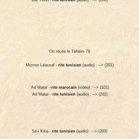
On récite le Téhilim 79
Mizmor Léassaf -
rite tunisien
(audio) : --> (201)
'Ad Mataï -
rite marocain
(vidéo) : --> (102)
'Ad Mataï -
rite tunisien
(audio) : --> (202)
Sé-i Kina -
rite tunisien
(audio) : --> (203)