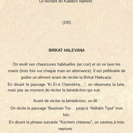
Le récitant du Kaddich reprend :
(105)
BIRKAT HALEVANA
On revêt ses chaussures habituelles (en cuir) et on se lave les
mains (trois fois sur chaque main en alternance). Il est préférable de
goûter un aliment avant de réciter la Birkat Halévana.
En disant le passage “Ki Er-é Chamékha…”, on observera la lune,
mais pas au moment de réciter la bénédiction qui suit.
Avant de réciter la bénédiction, on dit :
On récite le passage “Besiman Tov… jusqu’à “Aléhèm Tipol” trois
fois.
En disant la phrase suivante "Kechem chéanou", on sautera à trois
reprises :