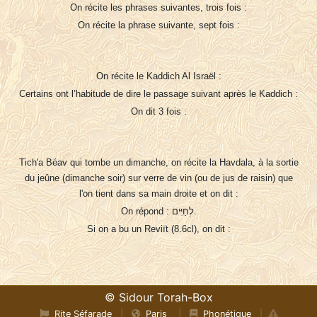
On récite les phrases suivantes, trois fois :
On récite la phrase suivante, sept fois :
On récite le Kaddich Al Israël :
Certains ont l’habitude de dire le passage suivant après le Kaddich :
On dit 3 fois :
Tich'a Béav qui tombe un dimanche, on récite la Havdala, à la sortie
du jeûne (dimanche soir) sur verre de vin (ou de jus de raisin) que
l'on tient dans sa main droite et on dit :
On répond : לְחַיִּים.
Si on a bu un Reviït (8.6cl), on dit :
© Sidour Torah-Box
Rite Séfarade
|
Paris
|
Phonétique
|