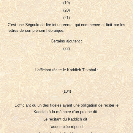
(19)
(20)
(21)
C'est une Ségoula de lire ici un verset qui commence et finit par les
lettres de son prénom hébraïque.
Certains ajoutent :
(22)
L'officiant récite le Kaddich Titkabal :
(104)
L'officiant ou un des fidèles ayant une obligation de réciter le
Kaddich à la mémoire d'un proche dit :
Le récitant du Kaddich dit :
L'assemblée répond :