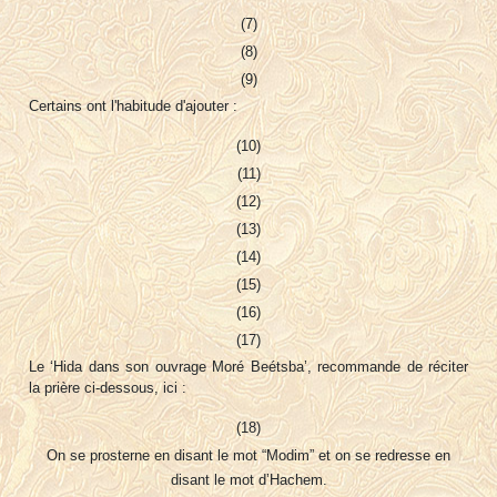
(7)
(8)
(9)
Certains ont l'habitude d'ajouter :
(10)
(11)
(12)
(13)
(14)
(15)
(16)
(17)
Le ‘Hida dans son ouvrage Moré Beétsba’, recommande de réciter
la prière ci-dessous, ici :
(18)
On se prosterne en disant le mot “Modim” et on se redresse en
disant le mot d’Hachem.