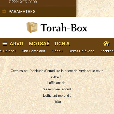
התרת נדרים וקללות
PARAMETRES
ARVIT MOTSAÉ TICH'A
BÉAV
h Titkabal
Chir Lama'alot
Alénou
Birkat Halévana
Kaddich 
Certains ont l'habitude d'introduire la prière de 'Arvit par le texte
suivant :
L'officiant dit :
L'assemblée répond :
L'officiant reprend :
(100)