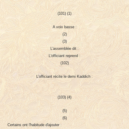
(101) (1)
A voix basse :
(2)
(3)
L'assemblée dit :
L'officiant reprend :
(102)
L'officiant récite le demi Kaddich :
(103) (4)
(5)
(6)
Certains ont l'habitude d'ajouter :