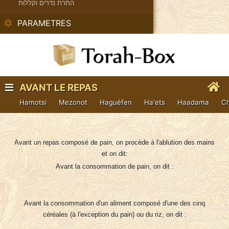
התרת נדרים וקללות
PARAMETRES
AVANT LE REPAS
Hamotsi
Mezonot
Haguéfen
Ha'ets
Haadama
Ch
Avant un repas composé de pain, on procède à l'ablution des mains
et on dit:
Avant la consommation de pain, on dit :
Avant la consommation d'un aliment composé d'une des cinq
céréales (à l'exception du pain) ou du riz, on dit :