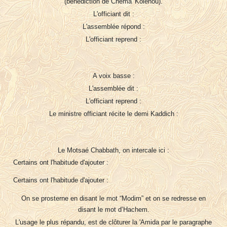
(bénédiction de Chema' Kolénou).
L'officiant dit :
L'assemblée répond :
L'officiant reprend :
A voix basse :
L'assemblée dit :
L'officiant reprend :
Le ministre officiant récite le demi Kaddich :
Le Motsaé Chabbath, on intercale ici :
Certains ont l'habitude d'ajouter :
Certains ont l'habitude d'ajouter :
On se prosterne en disant le mot “Modim” et on se redresse en
disant le mot d’Hachem.
L'usage le plus répandu, est de clôturer la 'Amida par le paragraphe