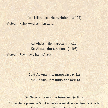
Yom Nil'hamou -
rite tunisien
: (a:104)
(Auteur : Rabbi Avraham Ibn Ezra)
Kol Ahola -
rite marocain
: (v:10)
Kol Ahola -
rite tunisien
: (a:105)
(Auteur : Rav 'Haviv bar Its'hak)
Boré 'Ad Ana -
rite marocain
: (v:11)
Boré 'Ad Ana -
rite tunisien
: (a:106)
'Al Naharot Bavel -
rite tunisien
: (a:107)
On récite la prière de 'Arvit en intercalant 'Anénou dans la 'Amida