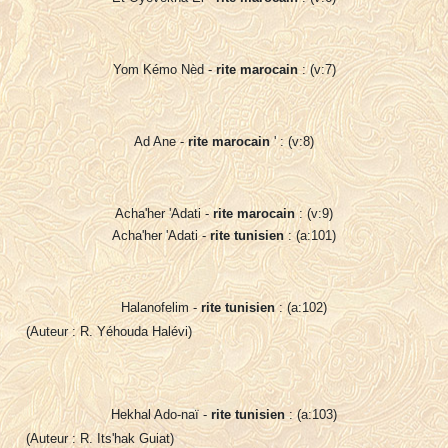
Yom Kémo Nèd -
rite marocain
: (v:7)
Ad Ane -
rite marocain
' : (v:8)
Acha'her 'Adati -
rite marocain
: (v:9)
Acha'her 'Adati -
rite tunisien
: (a:101)
Halanofelim -
rite tunisien
: (a:102)
(Auteur : R. Yéhouda Halévi)
Hekhal Ado-naï -
rite tunisien
: (a:103)
(Auteur : R. Its'hak Guiat)