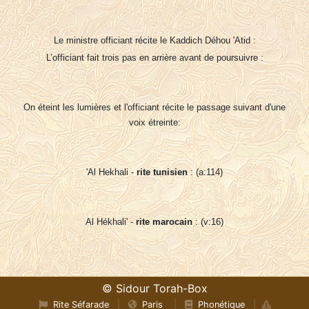
Le ministre officiant récite le Kaddich Déhou 'Atid :
L’officiant fait trois pas en arrière avant de poursuivre :
On éteint les lumières et l'officiant récite le passage suivant d'une
voix étreinte:
'Al Hekhali -
rite tunisien
: (a:114)
Al Hékhali' -
rite marocain
: (v:16)
© Sidour Torah-Box
Rite Séfarade
|
Paris
|
Phonétique
|