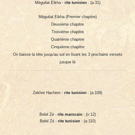
Méguilat Eikha -
rite tunisien
: (a:31)
Méguilat Eikha (Premier chapitre)
Deuxième chapitre
Troisième chapitre
Quatrième chapitre
Cinquième chapitre
On baisse la tête jusqu'au sol en lisant les 3 prochains versets
jusque là
Zekhor Hachem -
rite tunisien
: (a:109)
Belel Zé -
rite marocain
: (v:12)
Belel Zé -
rite tunisien
: (a:110)