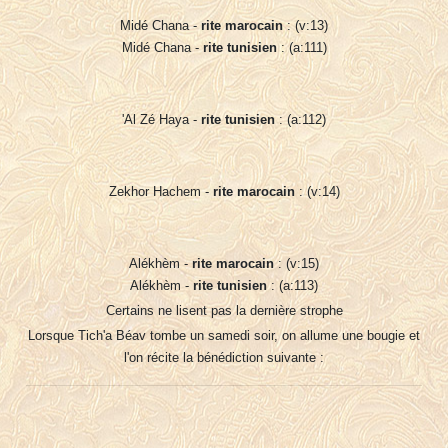
Midé Chana -
rite marocain
: (v:13)
Midé Chana -
rite tunisien
: (a:111)
'Al Zé Haya -
rite tunisien
: (a:112)
Zekhor Hachem -
rite marocain
: (v:14)
Alékhèm -
rite marocain
: (v:15)
Alékhèm -
rite tunisien
: (a:113)
Certains ne lisent pas la dernière strophe
Lorsque Tich'a Béav tombe un samedi soir, on allume une bougie et
l'on récite la bénédiction suivante :