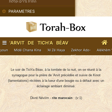
התרת נדרים וקללות
PARAMETRES
'ARVIT DE TICH'A BÉAV
(AVEC KINOT)
ayoun
Midé Chana Kina
'Al Zé Haya
Zekhor Ado-
Alékhèm 
naï
Le soir de Tich'a Béav, à la tombée de la nuit, on se réunit à la
synagogue pour la prière de 'Arvit précédée et suivie de Kinot
(lamentations) récitées à la lueur d'une bougie ou à défaut avec un
éclairage ambiant diminué.
Divré Néviïm -
rite marocain
: (v:1)