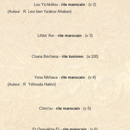
Lou Yichkélou -
rite marocain
: (v:2)
(Auteur : R. Levi ben Ya'akov Altaban)
Lifdot 'Am -
rite marocain
: (v:3)
Chana Béchana -
rite tunisien
: (a:100)
Yona Nikhava -
rite marocain
: (v:4)
(Auteur : R. Yéhouda Halévi)
Chim'ou -
rite marocain
: (v:5)
Et Oyevékha El -
rite marocain
: (v:6)