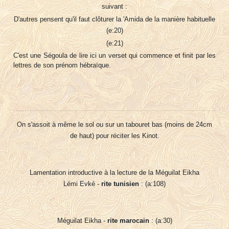
suivant :
D'autres pensent qu'il faut clôturer la 'Amida de la manière habituelle
(e:20)
(e:21)
C'est une Ségoula de lire ici un verset qui commence et finit par les
lettres de son prénom hébraïque.
On s'assoit à même le sol ou sur un tabouret bas (moins de 24cm
de haut) pour réciter les Kinot.
Lamentation introductive à la lecture de la Méguilat Eikha
Lémi Evké -
rite tunisien
: (a:108)
Méguilat Eikha -
rite marocain
: (a:30)