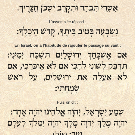
אַשְׁרֵי תִּבְחַר וּתְקָרֵב יִשְׁכֹּן חֲצֵרֶיךָ.
L'assemblée répond :
נִשְׂבְּעָה בְּטוּב בֵּיתֶךָ, קְדֹשׁ הֵיכָלֶךָ:
En Israël, on a l'habitude de rajouter le passage suivant :
אִם אֶשְׁכָּחֵךְ יְרוּשָׁלָיִם תִּשְׁכַּח יְמִינִי:
תִּדְבַּק לְשׁוֹנִי לְחִכִּי אִם לֹא אֶזְכְּרֵכִי, אִם
לֹא אַעֲלֶה אֶת יְרוּשָׁלַיִם, עַל רֹאשׁ
שִׂמְחָתִי:
Puis on dit :
שְׁמַע יִשְׂרָאֵל, יְהֹוָה אֱלֹהֵינוּ יְהֹוָה אֶחָד:
יְהֹוָה מֶלֶךְ יְהֹוָה מָלָךְ יְהֹוָה יִמְלֹךְ לְעֹלָם
וָעֶד: (bis)