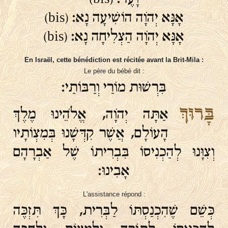
אָנָּא יְהֹוָה הוֹשִׁיעָה נָא: (bis)
אָנָּא יְהֹוָה הַצְלִיחָה נָא: (bis)
En Israël, cette bénédiction est récitée avant la Brit-Mila :
Le père du bébé dit :
בִּרְשׁוּת מוֹרַי וְרַבּוֹתַי:
בָּרוּךְ
אַתָּה יְהֹוָה, אֱלֹהֵינוּ מֶלֶךְ
הָעוֹלָם, אֲשֶׁר קִדְּשָׁנוּ בְּמִצְוֹתָיו
וְצִוָּנוּ לְהַכְנִיסוֹ בִּבְרִיתוֹ שֶׁל אַבְרָהָם
אָבִינוּ:
L'assistance répond :
כְּשֵׁם שֶׁהִכְנַסְתּוֹ לַבְּרִית, כָּךְ תִּזְכֶּה