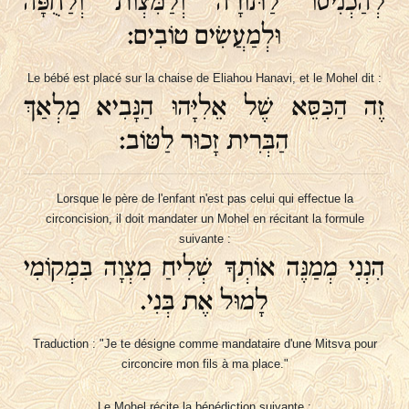
לְהַכְנִיסוֹ לַתּוֹרָה וְלַמִּצְוֹת וְלַחֻפָּה
וּלְמַעֲשִׂים טוֹבִים:
Le bébé est placé sur la chaise de Eliahou Hanavi, et le Mohel dit :
זֶה הַכִּסֵּא שֶׁל אֵלִיָּהוּ הַנָּבִיא מַלְאַךְ
הַבְּרִית זָכוּר לַטּוֹב:
Lorsque le père de l'enfant n'est pas celui qui effectue la
circoncision, il doit mandater un Mohel en récitant la formule
suivante :
הִנְנִי מְמַנֶּה אוֹתְךָ שְׁלִיחַ מִצְוָה בִּמְקוֹמִי
לָמוּל אֶת בְּנִי.
Traduction : "Je te désigne comme mandataire d'une Mitsva pour
circoncire mon fils à ma place."
Le Mohel récite la bénédiction suivante :