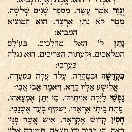
וְגָזַר
אֹמֵר עָשָׂה. מִסְפַּר שָׁנִים שְׁלֹשָׁה.
מָטָר לֹא נִתַּן אַרְצָה. הוּא הַמּוֹצִיא
הַמֵּבִיא:
נָתַן
לוֹ הָאֵל מַהֲלָכִים. בְּעוֹלָם
הַמַּלְאָכִים. וּלְעִתּוֹת הַצְּרִיכִים. הוּא נִגְלָה
כַּעֲרָבִי:
בִּקְדֻשָּׁה
וּבְטָהֳרָה. עָלֹה עָלָה בִּסְעָרָה.
אֱלִישָׁע אֵלָיו קָרָא. וַיֹּאמֶר אֲבִי אֲבִי:
נַפְשִׁי
לַיְלָה אִוִּיתִיהוּ. מִי יִתֵּן אֶמְצָאֵהוּ.
פֶּתַח בֵּיתִי אַרְאֵהוּ. יַשְׁקִיף בְּעַד אֶשְׁנַבִּי:
חָסִין
קָדוֹשׁ אֶקְרָאָהּ. אִישׁ אֲשֶׁר פָּנָיו
רָאָה. הֵן כַּבִּיר יָדוֹ מָצְאָה. תְּשׁוּרָה אֵלָיו