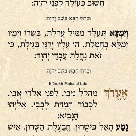
חָשׁוּב כְּעוֹלָה לִפְנֵי יְהוָה:
וּבָרוּךְ הַבָּא בְּשֵׁם יְהוָה:
וְיִמְצָא
תְּעָלָה מִמּוּל עָרְלַת, בְּשָׂרוֹ וְיָמָיו
יְמַלֵּא בְּחֶמְלַת. ה' עָלָיו יְרַנֵּן בְּגִילָת, כִּי
זֹאת נַחֲלַת עַבְדֵי יְהוָה:
וּבָרוּךְ הַבָּא בְּשֵׁם יְהוָה:
E'érokh Mahalal Libi
אֶעֱרֹךְ
מַהֲלַל נִיבִי. לִפְנֵי אֱלֹהֵי אֲבִי.
לִכְבוֹד חֶמְדַּת לְבָבִי. אֵלִיָּהוּ
הַנָּבִיא:
נָטַע
הָאֵל בִּישֻׁרוּן. חֲבַצֶּלֶת הַשָּׁרוֹן. אִישׁ