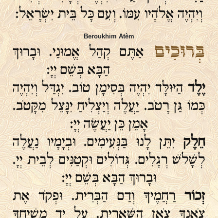
וְיִהְיֶה אֱלֹהָיו עִמּוֹ. וְעִם כָּל בֵּית יִשְׂרָאֵל:
Beroukhim Atèm
בְּרוּכִים
אַתֶּם קְהַל אֱמוּנַי. וּבָרוּךְ
הַבָּא בְּשֵׁם יְיָ:
יֶלֶד
הַיּוּלָּד יִהְיֶה בְּסִימָן טוֹב. יִגְדַּל וְיִהְיֶה
כְּמוֹ גַּן רָטֹב. יַעֲלֶה וְיַצְלִיחַ יִנָּצֵל מִקָּטֹב.
אָמֵן כֵּן יַעֲשֶׂה יְיָ:
חֵלֶק
יִתֵּן לָנוּ בַּנְּעִימִים. וּבְיָמָיו נַעֲלֶה
לְשָׁלֹשׁ רְגָלִים. גְּדוֹלִים וּקְטַנִּים לְבֵית יְיָ.
וּבָרוּךְ הַבָּא בְּשֵׁם יְיָ:
זְכוֹר
רַחֲמֶיךָ וְדַם הַבְּרִית. וּפְקֹד אֶת
צֹאנְךָ צֹאן הַשְּׁאֵרִית. עַל יַד מְשִׁיחֶךָ