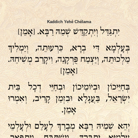
Kaddich Yehé Chélama
יִתְגַּדַּל וְיִתְקַדַּשׁ שְׁמֵהּ רַבָּא. [אָמֵן]
בְּעָלְמָא דִּי בְרָא, כִּרְעוּתֵה, וְיַמְלִיךְ
מַלְכוּתֵה, וְיַצְמַח פֻּרְקָנֵה, וִיקָרֵב מְשִׁיחֵהּ.
[אָמֵן]
בְּחַיֵּיכוֹן וּבְיוֹמֵיכוֹן וּבְחַיֵּי דְכָל בֵּית
יִשְׂרָאֵל, בַּעֲגָלָא וּבִזְמַן קָרִיב, וְאִמְרוּ
אָמֵן.
יְהֵא שְׁמֵיהּ רַבָּא מְבָרַךְ לְעָלַם וּלְעָלְמֵי
עָלְמַיָּא יִתְבָּרַךְ. וְיִשְׁתַּבַּח. וְיִתְפָּאַר.