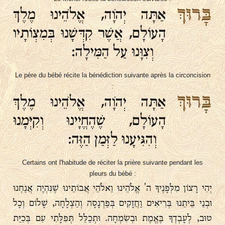
בָּרוּךְ
אַתָּה יְהֹוָה, אֱלֹהֵינוּ מֶלֶךְ
הָעוֹלָם, אֲשֶׁר קִדְּשָׁנוּ בְּמִצְוֹתָיו
וְצִוָּנוּ עַל הַמִּילָה:
Le père du bébé récite la bénédiction suivante après la circoncision
:
בָּרוּךְ
אַתָּה יְהֹוָה, אֱלֹהֵינוּ מֶלֶךְ
הָעוֹלָם, שֶׁהֶחֱיָינוּ וְקִיְּמָנוּ
וְהִגִּיעָנוּ לַזְּמַן הַזֶּה:
Certains ont l'habitude de réciter la prière suivante pendant les
pleurs du bébé :
יְהִי רָצוֹן מִלְּפָנֶיךָ ה' אֱלֹהֵינוּ וֵאלֹהֵי אֲבוֹתֵינוּ שֶׁנִּהְיֶה אֲנַחְנוּ
וּבְנֵי בֵּיתֵנוּ בְּרִיאִים וַחֲזָקִים בְּפַרְנָסָה וְהַצְלָחָה, שָׁלוֹם וְכָל
טוּב, לְעָבְדְךָ בֶּאֱמֶת וּבְשִׂמְחָה. וּתְכַלֵּל תְּפִלָּתִי עִם בְּכִיַּת