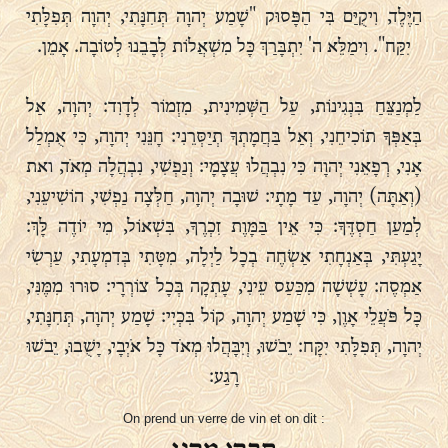
הַיֶּלֶד, וִיקֻיַּם בִּי הַפָּסוּק "שָׁמַע יְהוָה תְּחִנָּתִי, יְהוָה תְּפִלָּתִי
יִקַּח". וִימַלֵּא ה' יִתְבָּרַךְ כָּל מִשְׁאֲלוֹת לְבָבֵנוּ לְטוֹבָה. אָמֵן.
לַמְנַצֵּחַ בִּנְגִינוֹת, עַל הַשְּׁמִינִית, מִזְמוֹר לְדָוִד: יְהוָה, אַל
בְּאַפְּךָ תוֹכִיחֵנִי, וְאַל בַּחֲמָתְךָ תְיַסְּרֵנִי: חָנֵּנִי יְהוָה, כִּי אֻמְלַל
אָנִי, רְפָאֵנִי יְהוָה כִּי נִבְהֲלוּ עֲצָמָי: וְנַפְשִׁי, נִבְהֲלָה מְאֹד, ואת
(וְאַתָּה) יְהוָה, עַד מָתָי: שׁוּבָה יְהוָה, חַלְּצָה נַפְשִׁי, הוֹשִׁיעֵנִי,
לְמַעַן חַסְדֶּךָ: כִּי אֵין בַּמָּוֶת זִכְרֶךָ, בִּשְׁאוֹל, מִי יוֹדֶה לָּךְ:
יָגַעְתִּי, בְּאַנְחָתִי אַשְׂחֶה בְכָל לַיְלָה, מִטָּתִי בְּדִמְעָתִי, עַרְשִׂי
אַמְסֶה: עָשְׁשָׁה מִכַּעַס עֵינִי, עָתְקָה בְּכָל צוֹרְרָי: סוּרוּ מִמֶּנִּי,
כָּל פֹּעֲלֵי אָוֶן, כִּי שָׁמַע יְהוָה, קוֹל בִּכְיִי: שָׁמַע יְהוָה, תְּחִנָּתִי,
יְהוָה, תְּפִלָּתִי יִקָּח: יֵבֹשׁוּ, וְיִבָּהֲלוּ מְאֹד כָּל אֹיְבָי, יָשֻׁבוּ, יֵבֹשׁוּ
רָגַע:
On prend un verre de vin et on dit :