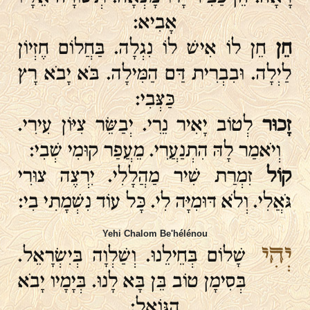
אָבִיא:
חֵן
חֵן לוֹ אִישׁ לוֹ נִגְלָה. בַּחֲלוֹם חֶזְיוֹן
לַיְלָה. וּבִבְרִית דַּם הַמִּילָה. בֹּא יָבֹא רָץ
כַּצְּבִי:
זָכוּר
לְטוֹב יָאִיר נֵרִי. יְבַשֵּׂר צִיּוֹן עִירִי.
וְיֹאמַר לָהּ הִתְנַעֲרִי. מֵעֲפַר קוּמִי שְׁבִי:
קוֹל
זִמְרַת שִׁיר מַהֲלָלִי. יִרְצֶה צוּרִי
גֹּאֲלִי. וְלֹא דּוּמִיָּה לִי. כָּל עוֹד נִשְׁמָתִי בִי:
Yehi Chalom Be'hélénou
יְהִי
שָׁלוֹם בְּחֵילֵנוּ. וְשַׁלְוָה בְּיִשְׂרָאֵל.
בְּסִימָן טוֹב בֵּן בָּא לָנוּ. בְּיָמָיו יָבֹא
הַגּוֹאֵל: