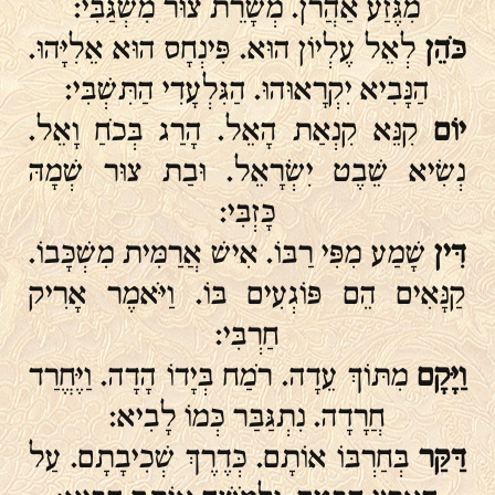
מִגֶּזַע אַהֲרֹן. מְשָׁרֵת צוּר מִשְׂגַּבִּי:
כֹּהֵן
לְאֵל עֶלְיוֹן הוּא. פִּינְחָס הוּא אֵלִיָּהוּ.
הַנָּבִיא יִקְרָאוּהוּ. הַגִּלְעָדִי הַתִּשְׁבִּי:
יוֹם
קִנֵּא קִנְאַת הָאֵל. הָרַג בְּכֹחַ וָאֵל.
נְשִׂיא שֵׁבֶט יִשְׂרָאֵל. וּבַת צוּר שְׁמָהּ
כָּזְבִּי:
דִּין
שָׁמַע מִפִּי רַבּוֹ. אִישׁ אֲרַמִּית מִשְׁכָּבוֹ.
קַנָּאִים הֵם פּוֹגְעִים בּוֹ. וַיֹּאמֶר אָרִיק
חַרְבִּי:
וַיָּקָם
מִתּוֹךְ עֵדָה. רֹמַח בְּיָדוֹ הָדָה. וַיֶּחֱרַד
חֲרָדָה. נִתְגַּבַּר כְּמוֹ לָבִיא:
דַּקַּר
בְּחַרְבּוֹ אוֹתָם. כְּדֶרֶךְ שְׁכִיבָתָם. עַל