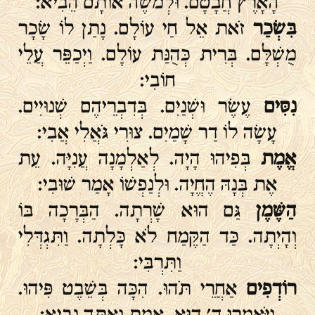
הָאָרֶץ חֲבָטָם. וּלְמֹשֶׁה אוֹתָם הֵבִיא:
בִּשְׂכַר
זֹאת אֵל חַי עוֹלָם. נָתַן לוֹ שָׂכָר
מֻשְׁלָּם. בְּרִית כְּהֻנַּת עוֹלָם. וַיְכַפֵּר עֲלֵי
חוֹבִי:
נִסִּים
עֶשֶׂר וּשְׁנַיִם. בְּדִבְרֵיהֶם שְׁנוּיִים.
עָשָׂה לוֹ דַר שָׁמַיִם. צוּרִי גֹּאֲלִי אֲבִי:
אֱמֶת
בְּפִיהוּ הָיָה. לְאַלְמָנָה עֲנִיָּה. עֵת
אֶת בְּנָהּ הֶחֱיָה. וּלְנַפְשׁוֹ אָמַר שׁוּבִי:
הַשֶּׁמֶן
גַּם הוּא שָׁרְתָה. הַבְּרָכָה בּוֹ
וְהָיְתָה. כַּד הַקֶּמַח לֹא כָּלְתָה. וַתִּגְדְּלִי
וַתִּרְבִּי:
רוֹדְפִים
אַחֲרֵי תֹּהוּ. הִכָּה בְּשֵׁבֶט פִּיהוּ.
וַיֹּאמְרוּ ה' הוּא. אֱמֶת וְאַתָּה נָבִיא: