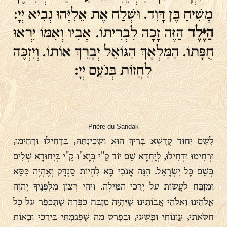
מָשִׁיחַ בֶּן דָּוִד. וּשְׁלַח אֶת אֵלִיָּהוּ נְבִיא יְיָ:
הַיֶּלֶד
הַזֶּה זָכָה לִבְרִיתוֹ. אָבִיו וְאִמּוֹ יִרְאוּ
חֻפָּתוֹ. הַמַּלְאָךְ הַגּוֹאֵל יְבָרֵךְ אוֹתוֹ. וְיִזְכֶּה
לַחֲזוֹת בְּנֹעַם יְיָ:
Prière du Sandak
לְשֵׁם יִחוּד קֻדְשָׁא בְּרִיךְ הוּא וּשְׁכִינְתֵּהּ, בִּדְחִילוּ וּרְחִימוּ,
וּרְחִימוּ וּדְחִילוּ, לְיַחֲדָא שֵׁם יוֹד קֵ"י בְּוָא"ו קֵ"י בְּיִחוּדָא שְׁלִים
בְּשֵׁם כָּל יִשְׂרָאֵל. הִנֵּה אָנֹכִי בָּא לִהְיוֹת סַנְדָּק וְאֶהְיֶה כִּסֵּא
וּמִזְבֵּחַ לַעֲשׂוֹת עַל יְרֵכַי הַמִּילָה. וִיהִי רָצוֹן מִלְּפָנֶיךָ יְהֹוָה
אֱלֹהֵינוּ וֵאלֹהֵי אֲבוֹתֵינוּ שֶׁיִּהְיֶה מִזְבַּח כַּפָּרָה שֶׁתְּכַפֵּר עַל כָּל
חַטֹּאתַי, עֲוֹנוֹתַי וּפְשָׁעַי, וּבִפְרַט מַה שֶּׁפָּגַמְתִּי בִּירֵכַי וּבְאוֹת