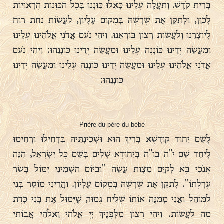
בְּרִית קֹדֶשׁ. וְתַעֲלֶה עָלֵינוּ כְּאִלּוּ כִּוַּנְנוּ בְּכָל הַכַּוָּנוֹת הָרְאוּיוֹת
לְכַוֵּן, וּלְתַקֵּן אֶת שָׁרְשָׁהּ בְּמָקוֹם עֶלְיוֹן, לַעֲשׂוֹת נַחַת רוּחַ
לְיוֹצְרֵנוּ וְלַעֲשׂוֹת רְצוֹן בּוֹרְאֵנוּ. וִיהִי נֹעַם אֲדֹנָי אֱלֹהֵינוּ עָלֵינוּ
וּמַעֲשֵׂה יָדֵינוּ כּוֹנְנָה עָלֵינוּ וּמַעֲשֵׂה יָדֵינוּ כּוֹנְנֵהוּ׃ וִיהִי נֹעַם
אֲדֹנָי אֱלֹהֵינוּ עָלֵינוּ וּמַעֲשֵׂה יָדֵינוּ כּוֹנְנָה עָלֵינוּ וּמַעֲשֵׂה יָדֵינוּ
כּוֹנְנֵהוּ׃
Prière du père du bébé
לְשֵׁם יִחוּד קוּדְשָׁא בְּרִיךְ הוּא וּשְׁכִינְתֵּיהּ בִּדְחִילוּ וּרְחִימוּ
לְיַחֵד שֵׁם י"ה בו"ה בְּיִחוּדָא שְׁלִים בְּשֵׁם כָּל יִשְׂרָאֵל, הִנֵּה
אָנֹכִי בָּא לְקַיֵּם מִצְוַת עֲשֵׂה ''וּבַיּוֹם הַשְּׁמִינִי יִמּוֹל בְּשַׂר
עָרְלָתוֹ''. לְתַקֵּן אֶת שָׁרְשָׁהּ בְּמָקוֹם עֶלְיוֹן. וַהֲרֵינִי מוֹסֵר בְּנִי
לַמּוֹהֵל וַאֲנִי מְמַנֶּה אוֹתוֹ שָׁלִיחַ גָּמוּר, שֶׁיָּמוּל אֶת בְּנִי כְּדָת
מַה לַּעֲשׂוֹת. וִיהִי רָצוֹן מִלְּפָנֶיךָ יְיָ אֱלֹהַי וֵאלֹהֵי אֲבוֹתַי