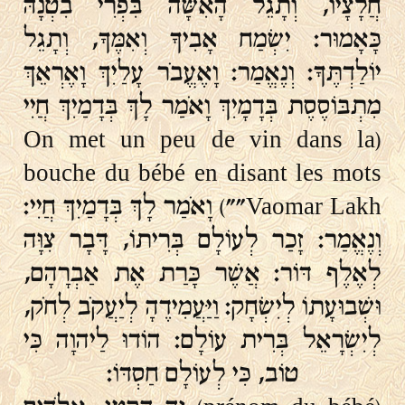
חֲלָצָיו, וְתָגֵל הָאִשָּׁה בִּפְרִי בִטְנָהּ
כָּאָמוּר: יִשְׂמַח אָבִיךָ וְאִמֶּךָ, וְתָגֵל
יוֹלַדְתֶּךָ: וְנֶאֱמַר: וָאֶעֱבֹר עָלַיִךְ וָאֶרְאֵךְ
מִתְבּוֹסֶסֶת בְּדָמָיִךְ וָאֹמַר לָךְ בְּדָמַיִךְ חֲיִי
(On met un peu de vin dans la
bouche du bébé en disant les mots
"Vaomar Lakh") וָאֹמַר לָךְ בְּדָמַיִךְ חֲיִי:
וְנֶאֱמַר: זָכַר לְעוֹלָם בְּרִיתוֹ, דָּבָר צִוָּה
לְאֶלֶף דּוֹר: אֲשֶׁר כָּרַת אֶת אַבְרָהָם,
וּשְׁבוּעָתוֹ לְיִשְׂחָק: וַיַּעֲמִידֶהָ לְיַעֲקֹב לְחֹק,
לְיִשְׂרָאֵל בְּרִית עוֹלָם: הוֹדוּ לַיהוָה כִּי
טוֹב, כִּי לְעוֹלָם חַסְדּוֹ: