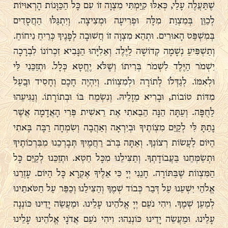
שֶׁתַּעֲלֶה עָלַי, כְּאִלּוּ קִיַּמְתִּי מִצְוָה זוֹ עִם כָּל הַכַּוָּנוֹת הָרְאוּיוֹת
לְכַוֵּן בְּמִצְוַת מִלָּה וּפְרִיעָה וּמְצִיצָה. וְיִתְגַּלּוּ הַחֲסָדִים
בְּמִשְׁפַּט הָאוּרִים. וּתְהֵא מִצְוָה זוֹ חֲשׁוּבָה לְפָנֶיךָ כְּרֵיחַ נִיחוֹחַ.
וְתַשְׁפִּיעַ נְשָׁמָה קְדוֹשָׁה לַיֶּלֶד. וְאֵלִיָּהוּ הַנָּבִיא זִכְרוֹנוֹ לִבְרָכָה
יִשְׁמֹר הַיֶּלֶד לִשְׁמֹר בְּרִיתוֹ וְשֶׁלֹּא יֶחֱטָא כְּלָל. וּתְזַכֵּנִי לִּי
וּלְאִמּוֹ. לְגַדְּלוֹ לְתוֹרָה וּלְמִצְווֹת. וְיִהְיֶה חָכָם וְחָסִיד וּבֲעַל
מִדּוֹת טוֹבוֹת, וּבָרִיא מַזָלֵיהּ. וְנִשְׂמַח בּוֹ וּבְתוֹרָתוֹ. וְנַגִּיעֵהוּ
לַחֻפָּה. וְעַתָּה הֵנָּה הֵבֵאתִי אֶת רֵאשִׁית פְּרִי הָאֲדָמָה אֲשֶׁר
נָתַתָּ לִּי לְקַיֵּם מִצְוֹתֶיךָ וּבְיִרְאָה וְאַהֲבָה וְשִׂמְחָה רַבָּה בָּאתִי
הַיּוֹם לַעֲשׂוֹת רְצוֹנְךָ. וְאַתָּה בְּרֹב רַחֲמֶיךָ תְּבָרְכֵנוּ מִבִּרְכוֹתֶיךָ
וּתְשַׂמְּחֵנוּ בַּעֲבוֹדָתְךָ. וְתַצִּילֵנוּ מִכָּל חֵטְא. וּתְזַכֵּנוּ לְקַיֵּם כָּל
הַמִּצְווֹת שֶׁבַּתּוֹרָה. חָנֵנִי יְיָ כִּי אֵלֶיךָ אֶקְרָא כָּל הַיּוֹם. עָזְרֵנוּ
אֱלֹהֵי יִשְׁעֵנוּ עַל דְּבַר כְּבוֹד שְׁמֶךָ וְהַצִּילֵנוּ וְכַפֵּר עַל חַטֹּאתֵינוּ
לְמַעַן שְׁמֶךָ. וִיהִי נֹעַם יְיָ אֱלֹהֵינוּ עָלֵינוּ. וּמַעֲשֵׂה יָדֵינוּ כּוֹנְנָה
עָלֵינוּ. וּמַעֲשֵׂה יָדֵינוּ כּוֹנְנֵהוּ: וִיהִי נֹעַם אֲדֹנָי אֱלֹהֵינוּ עָלֵינוּ