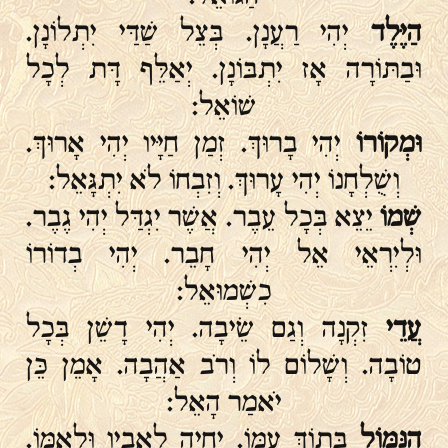
הַיֶּלֶד
יְהִי רַעֲנָן. בְּצֵל שַׁדַּי יִתְלוֹנָן.
וּבַתּוֹרָה אָז יִתְבּוֹנָן. יְאַלֵּף דָּת לְכָל
שׁוֹאֵל:
וּמְקוֹרוֹ
יְהִי בָרוּךְ. זְמַן חַיָּיו יְהִי אָרוּךְ.
וְשֻׁלְחָנוֹ יְהִי עָרוּךְ. וְזִבְחוֹ לֹא יִתְגָּאֵל:
שְׁמוֹ
יֵצֵא בְּכָל עֵבֶר. אֲשֶׁר יִגְדַּל יְהִי גֶבֶר.
וּלְיִרְאֵי אֵל יְהִי חָבֵר. יְהִי בְדוֹרוֹ
כִשְׁמוּאֵל:
עֲדֵי
זִקְנָה וְגַם שֵׂיבָה. יְהִי דָשֵׁן בְּכָל
טוֹבָה. וְשָׁלוֹם לוֹ וְרֹב אַהֲבָה. אָמֵן כֵּן
יֹאמַר הָאֵל:
הַנִּמּוֹל
בְּתוֹךְ עַמּוֹ. יִחְיֶה לְאָבִיו וּלְאִמּוֹ.