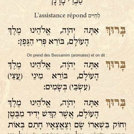
סַבְרֵי מָרָנָן
לְחַיִּים L'assistance répond
בָּרוּךְ
אַתָּה יְהֹוָה, אֱלֹהֵינוּ מֶלֶךְ
הָעוֹלָם, בּוֹרֵא פְּרִי הַגֶּפֶן:
On prend des Bessamim (aromates) et on dit :
בָּרוּךְ
אַתָּה יְהֹוָה, אֱלֹהֵינוּ מֶלֶךְ
הָעוֹלָם, בּוֹרֵא מִינֵי (עֲצֵי)
(עִשְׂבֵּי) בְּשָׂמִים:
בָּרוּךְ
אַתָּה יְהֹוָה, אֱלֹהֵינוּ מֶלֶךְ
הָעוֹלָם, אֲשֶׁר קִדֵּשׁ יְדִיד מִבֶּטֶן
וְחוֹק בִּשְׁאֵרוֹ שָׂם וְצֶאֱצָאָיו חָתַם בְּאוֹת