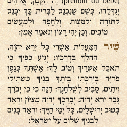
(prénom du bébé) זֶה הַקָּטָן, אֱלֹהִים
יְגַדְּלֵהוּ, כְּשֵׁם שֶׁנִּכְנַס לַבְּרִית כָּךְ יִכָּנֵס
לַתּוֹרָה וְלַמִּצְוֹת וְלַחֻפָּה וּלְמַעֲשִׂים
טוֹבִים. וְכֵן יְהִי רָצוֹן וְנֹאמַר אָמֵן:
שִׁיר
הַמַּעֲלוֹת אַשְׁרֵי כָּל יְרֵא יְהֹוָה,
הַהֹלֵךְ בִּדְרָכָיו: יְגִיעַ כַּפֶּיךָ כִּי
תֹאכֵל אַשְׁרֶיךָ וְטוֹב לָךְ: אֶשְׁתְּךָ כְּגֶפֶן
פֹּרִיָּה בְּיַרְכְּתֵי בֵיתֶךָ בָּנֶיךָ כִּשְׁתִילֵי
זֵיתִים, סָבִיב לְשֻׁלְחָנֶךָ: הִנֵּה כִי כֵן יְבֹרַךְ
גָּבֶר יְרֵא יְהֹוָה: יְבָרֶכְךָ יְהֹוָה מִצִּיּוֹן וּרְאֵה
בְּטוּב יְרוּשָׁלָיִם, כָּל יְמֵי חַיֶּיךָ: וּרְאֵה בָנִים
לְבָנֶיךָ שָׁלוֹם עַל יִשְׂרָאֵל: