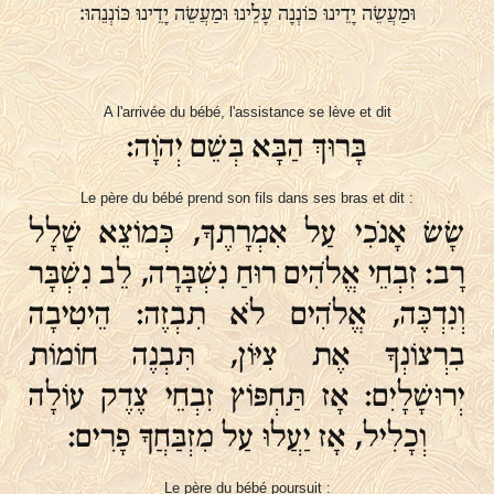
וּמַעֲשֵׂה יָדֵינוּ כּוֹנְנָה עָלֵינוּ וּמַעֲשֵׂה יָדֵינוּ כּוֹנְנֵהוּ׃
A l'arrivée du bébé, l'assistance se lève et dit
בָּרוּךְ הַבָּא בְּשֵׁם יְהֹוָה:
Le père du bébé prend son fils dans ses bras et dit :
שָׂשׂ אָנֹכִי עַל אִמְרָתֶךָ, כְּמוֹצֵא שָׁלָל
רָב: זִבְחֵי אֱלֹהִים רוּחַ נִשְׁבָּרָה, לֵב נִשְׁבָּר
וְנִדְכֶּה, אֱלֹהִים לֹא תִבְזֶה: הֵיטִיבָה
בִרְצוֹנְךָ אֶת צִיּוֹן, תִּבְנֶה חוֹמוֹת
יְרוּשָׁלָיִם: אָז תַּחְפּוֹץ זִבְחֵי צֶדֶק עוֹלָה
וְכָלִיל, אָז יַעֲלוּ עַל מִזְבַּחֲךָ פָרִים:
Le père du bébé poursuit :