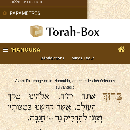
התרת נדרים וקללות
PARAMETRES
'HANOUKA
Bénédictions
Ma'oz Tsour
Avant l’allumage de la ‘Hanoukia, on récite les bénédictions
suivantes :
בָּרוּךְ
אַתָּה יְהֹוָה, אֱלֹהֵינוּ מֶלֶךְ
הָעוֹלָם, אֲשֶׁר קִדְּשָׁנוּ בְּמִצְוֹתָיו
וְצִוָּנוּ לְהַדְלִיק נֵר
חֲנֻכָּה.
שֶׁל