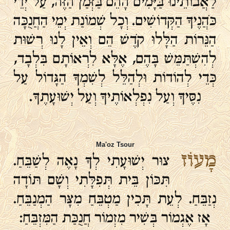
לַאֲבוֹתֵינוּ בַּיָּמִים הָהֵם בַּזְּמַן הַזֶּה, עַל יְדֵי
כֹּהֲנֶיךָ הַקְּדוֹשִׁים. וְכָל שְׁמוֹנַת יְמֵי הַחֲנֻכָּה
הַנֵּרוֹת הַלָּלוּ קֹדֶשׁ הֵם וְאֵין לָנוּ רְשׁוּת
לְהִשְׁתַּמֵּשׁ בָּהֶם, אֶלָּא לִרְאוֹתָם בִּלְבָד,
כְּדֵי לְהוֹדוֹת וּלְהַלֵּל לְשִׁמְךָ הַגָּדוֹל עַל
נִסֶּיךָ וְעַל נִפְלְאוֹתֶיךָ וְעַל יְשׁוּעָתֶךָ.
Ma'oz Tsour
מָעוֹז
צוּר יְשׁוּעָתִי לְךָ נָאֶה לְשַׁבֵּחַ.
תִּכּוֹן בֵּית תְּפִלָּתִי וְשָׁם תּוֹדָה
נְזַבֵּחַ. לְעֵת תָּכִין מַטְבֵּחַ מִצָּר הַמְנַבֵּחַ.
אָז אֶגְמוֹר בְּשִׁיר מִזְמוֹר חֲנֻכַּת הַמִּזְבֵּחַ: