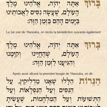
בָּרוּךְ
אַתָּה יְהֹוָה, אֱלֹהֵינוּ מֶלֶךְ
הָעוֹלָם, שֶׁעָשָׂה נִסִּים לַאֲבוֹתֵינוּ
בַּיָּמִים הָהֵם בַּזְּמַן הַזֶּה:
Le 1er soir de ‘Hanouka, on récite la bénédiction suivante également
:
בָּרוּךְ
אַתָּה יְהֹוָה, אֱלֹהֵינוּ מֶלֶךְ
הָעוֹלָם, שֶׁהֶחֱיָינוּ וְקִיְּמָנוּ
וְהִגִּיעָנוּ לַזְּמַן הַזֶּה:
Après avoir allumé la première bougie de ’Hanouka, on dit :
הַנֵּרוֹת
הַלָּלוּ שֶׁאָנוּ מַדְלִיקִין, עַל
הַנִּסִּים וְעַל הַנִּפְלָאוֹת וְעַל
הַתְּשׁוּעוֹת וְעַל הַמִּלְחָמוֹת, שֶׁעָשִׂיתָ