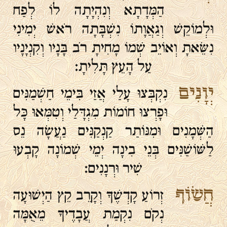
הַמְּדָתָא וְנִהְיָתָה לוֹ לְפַח
וּלְמוֹקֵשׁ וְגַאֲוָתוֹ נִשְׁבָּתָה רֹאשׁ יְמִינִי
נִשֵּׂאתָ וְאוֹיֵב שְׁמוֹ מָחִיתָ רֹב בָּנָיו וְקִנְיָנָיו
עַל הָעֵץ תָּלִיתָ:
יְוָנִים
נִקְבְּצוּ עָלַי אֲזַי בִּימֵי חַשְׁמַנִּים
וּפָרְצוּ חוֹמוֹת מִגְדָּלַי וְטִמְּאוּ כָּל
הַשְּׁמָנִים וּמִנּוֹתַר קַנְקַנִּים נַעֲשָׂה נֵס
לַשּׁוֹשַׁנִּים בְּנֵי בִינָה יְמֵי שְׁמוֹנָה קָבְעוּ
שִׁיר וּרְנָנִים:
חֲשׂוֹף
זְרוֹעַ קָדְשֶׁךָ וְקָרֵב קֵץ הַיְשׁוּעָה
נְקֹם נִקְמַת עֲבָדֶיךָ מֵאֻמָּה