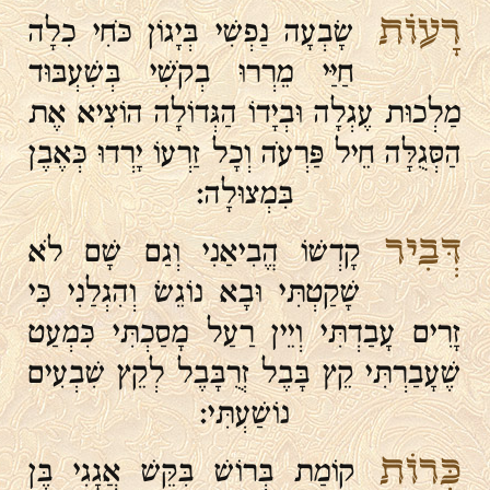
רָעוֹת
שָׂבְעָה נַפְשִׁי בְּיָגוֹן כֹּחִי כִלָה
חַיַּי מֵרְרוּ בְקֹשִׁי בְּשִׁעְבּוּד
מַלְכוּת עֶגְלָה וּבְיָדוֹ הַגְּדוֹלָה הוֹצִיא אֶת
הַסְּגֻלָּה חֵיל פַּרְעֹה וְכָל זַרְעוֹ יָרְדוּ כְּאֶבֶן
בִּמְצוּלָה:
דְּבִיר
קָדְשׁוֹ הֱבִיאַנִי וְגַם שָׁם לֹא
שָׁקַטְתִּי וּבָא נוֹגֵשׂ וְהִגְלַנִי כִּי
זָרִים עָבַדְתִּי וְיֵין רַעַל מָסַכְתִּי כִּמְעַט
שֶׁעָבַרְתִּי קֵץ בָּבֶל זְרֻבָּבֶל לְקֵץ שִׁבְעִים
נוֹשַׁעְתִּי:
כְּרוֹת
קוֹמַת בְּרוֹשׁ בִּקֵּשׁ אֲגָגִי בֶּן