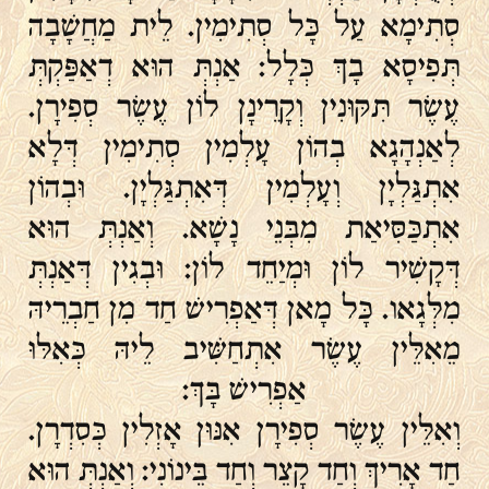
סְתִימָא עַל כָּל סְתִימִין. לֵית מַחֲשָׁבָה
תְּפִיסָא בָךְ כְּלָל: אַנְתְּ הוּא דְאַפַּקְתְּ
עֶשֶׂר תִּקּוּנִין וְקָרֵינָן לוֹן עֶשֶׂר סְפִירָן.
לְאַנְהָגָא בְהוֹן עָלְמִין סְתִימִין דְּלָא
אִתְגַּלְיָן וְעָלְמִין דְּאִתְגַּלְיָן. וּבְהוֹן
אִתְכַּסִּיאַת מִבְּנֵי נָשָׁא. וְאַנְתְּ הוּא
דְּקָשִׁיר לוֹן וּמְיַחֵד לוֹן: וּבְגִין דְּאַנְתְּ
מִלְּגָאו. כָּל מָאן דְּאַפְרִישׁ חַד מִן חַבְרֵיהּ
מֵאִלֵּין עֶשֶׂר אִתְחַשִּׁיב לֵיהּ כְּאִלּוּ
אַפְרִישׁ בָּךְ:
וְאִלֵּין עֶשֶׂר סְפִירָן אִנּוּן אָזְלִין כְּסִדְרָן.
חַד אָרִיךְ וְחַד קָצֵר וְחַד בֵּינוֹנִי: וְאַנְתְּ הוּא