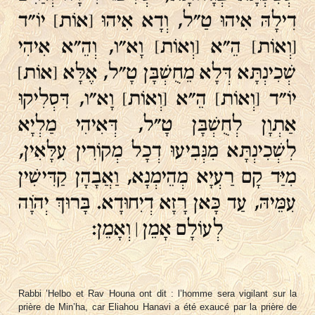
דִילָהּ אִיהוּ טַ"ל, וְדָא אִיהוּ [אוֹת] יוֹ"ד
[וְאוֹת] הֵ"א [וְאוֹת] וָא"ו, וְהֵ"א אִיהִי
שְׁכִינְתָּא דְּלָא מֵחֻשְׁבָּן טָ"ל, אֶלָּא [אוֹת]
יוֹ"ד [וְאוֹת] הֵ"א [וְאוֹת] וָא"ו, דִּסְלִיקוּ
אַתְוָן לְחֻשְׁבָּן טָ"ל, דְּאִיהִי מַלְיָא
לִשְׁכִינְתָּא מִנְּבִיעוּ דְכָל מְקוֹרִין עִלָּאִין,
מִיַּד קָם רַעְיָא מְהֵימְנָא, וַאֲבָהָן קַדִּישִׁין
עִמֵּיהּ, עַד כָּאן רָזָא דְיִחוּדָא. בָּרוּךְ יְהֹוָה
לְעוֹלָם אָמֵן ׀ וְאָמֵן:
Rabbi ’Helbo et Rav Houna ont dit : l’homme sera vigilant sur la
prière de Min’ha, car Eliahou Hanavi a été exaucé par la prière de