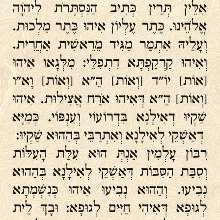
אִלֵּין תְּרֵין כְּתִיב הַנִּסְתָּרֹת לַיהֹוָה
אֱלֹהֵינוּ. כֶּתֶר עֶלְיוֹן אִיהוּ כֶּתֶר מַלְכוּת.
וְעָלֵיהּ אִתְמַר מַגִּיד מֵרֵאשִׁית אַחֲרִית.
וְאִיהוּ קַרְקַפְתָּא דִתְפִלֵּי: מִלְּגָאו אִיהוּ
[אוֹת] יוֹ"ד [וְאוֹת] הֵ"א [וְאוֹת] וָא"ו
[וְאוֹת] הֵ"א דְּאִיהוּ אֹרַח אֲצִילוּת. אִיהוּ
שַׁקְיוּ דְאִילָנָא בִּדְרוֹעוֹי וְעַנְפּוֹי. כְּמַיָּא
דְאַשְׁקֵי לְאִילָנָא וְאִתְרַבֵּי בְּהַהוּא שַׁקְיוּ:
רִבּוֹן עָלְמִין אַנְתְּ הוּא עִלַּת הָעִלּוֹת
וְסִבַּת הַסִּבּוֹת דְּאַשְׁקֵי לְאִילָנָא בְּהַהוּא
נְבִיעוּ. וְהַהוּא נְבִיעוּ אִיהוּ כְּנִשְׁמְתָא
לְגוּפָא דְּאִיהִי חַיִּים לְגוּפָא: וּבָךְ לֵית