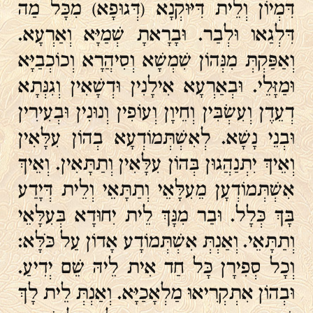
דִּמְיוֹן וְלֵית דִּיּוּקְנָא (דְּגוּפָא) מִכָּל מַה
דִּלְגַאו וּלְבַר. וּבָרָאתָ שְׁמַיָּא וְאַרְעָא.
וְאַפַּקְתְּ מִנְּהוֹן שִׁמְשָׁא וְסִיהֲרָא וְכוֹכְבַיָּא
וּמַזָּלֵי. וּבְאַרְעָא אִילָנִין וּדְשָׁאִין וְגִנְּתָא
דְעֵדֶן וְעִשְׂבִּין וְחֵיוָן וְעוֹפִין וְנוּנִין וּבְעִירִין
וּבְנֵי נָשָׁא. לְאִשְׁתְּמוֹדְעָא בְהוֹן עִלָּאִין
וְאֵיךְ יִתְנַהֲגוּן בְּהוֹן עִלָּאִין וְתַתָּאִין. וְאֵיךְ
אִשְׁתְּמוֹדְעָן מֵעִלָּאֵי וְתַתָּאֵי וְלֵית דְּיָדַע
בָּךְ כְּלָל. וּבַר מִנָּךְ לֵית יִחוּדָא בְּעִלָּאֵי
וְתַתָּאֵי. וְאַנְתְּ אִשְׁתְּמוֹדָע אָדוֹן עַל כֹּלָּא:
וְכָל סְפִירָן כָּל חַד אִית לֵיהּ שֵׁם יְדִיעַ.
וּבְהוֹן אִתְקְרִיאוּ מַלְאָכַיָּא. וְאַנְתְּ לֵית לָךְ