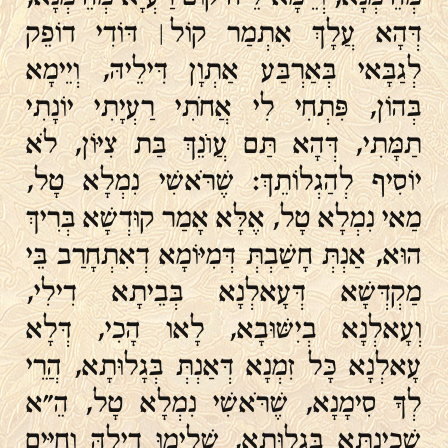
דְּהָא עֲלָךְ אִתְמַר קוֹל ׀ דּוֹדִי דוֹפֵק
לְגַבָּאי בְּאַרְבַּע אַתְוָן דִּילֵיהּ, וְיֵימָא
בְּהוֹן, פִּתְחִי לִי אֲחֹתִי רַעְיָתִי יוֹנָתִי
תַמָּתִי, דְּהָא תַּם עֲוֺנֵךְ בַּת צִיּוֹן, לֹא
יוֹסִיף לְהַגְלוֹתֵךְ: שֶׁרֹּאשִׁי נִמְלָא טָל,
מַאי נִמְלָא טָל, אֶלָּא אָמַר קוּדְשָׁא בְּרִיךְ
הוּא, אַנְתְּ חָשַׁבְתְּ דְּמִיּוֹמָא דְאִתְחָרַב בֵּי
מַקְדְּשָׁא דְּעָאלְנָא בְּבֵיתָא דִילִי,
וְעָאלְנָא בְיִשּׁוּבָא, לָאו הָכִי, דְּלָא
עָאלְנָא כָּל זִמְנָא דְּאַנְתְּ בְּגָלוּתָא, הֲרֵי
לְךָ סִימָנָא, שֶׁרֹּאשִׁי נִמְלָא טָל, הֵ"א
שְׁכִינְתָּא בְּגָלוּתָא, שְׁלִימוּ דִילָהּ וְחַיִּים