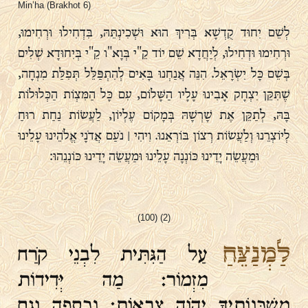
Min’ha (Brakhot 6)
לְשֵׁם יִחוּד קֻדְשָׁא בְּרִיךְ הוּא וּשְׁכִינְתֵּהּ, בִּדְחִילוּ וּרְחִימוּ,
וּרְחִימוּ וּדְחִילוּ, לְיַחֲדָא שֵׁם יוֹד קֵ"י בְּוָא"ו קֵ"י בְּיִחוּדָא שְׁלִים
בְּשֵׁם כָּל יִשְׂרָאֵל. הִנֵּה אֲנַחְנוּ בָּאִים לְהִתְפַּלֵּל תְּפִלַּת מִנְחָה,
שֶׁתִּקֵּן יִצְחָק אָבִינוּ עָלָיו הַשָּׁלוֹם, עִם כָּל הַמִּצְוֹת הַכְּלוּלוֹת
בָּהּ, לְתַקֵּן אֶת שָׁרְשָׁהּ בְּמָקוֹם עֶלְיוֹן, לַעֲשׂוֹת נַחַת רוּחַ
לְיוֹצְרֵנוּ וְלַעֲשׂוֹת רְצוֹן בּוֹרְאֵנוּ. וִיהִי ׀ נֹעַם אֲדֹנָי אֱלֹהֵינוּ עָלֵינוּ
וּמַעֲשֵׂה יָדֵינוּ כּוֹנְנָה עָלֵינוּ וּמַעֲשֵׂה יָדֵינוּ כּוֹנְנֵהוּ׃
(100) (2)
לַמְנַצֵּחַ
עַל הַגִּתִּית לִבְנֵי קֹרַח
מִזְמוֹר׃ מַה יְּדִידוֹת
מִשְׁכְּנוֹתֶיךָ יְהֹוָה צְבָאוֹת׃ נִכְסְפָה וְגַם