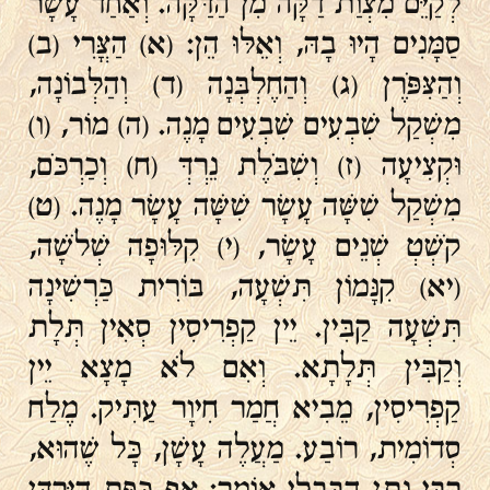
לְקַיֵּם מִצְוַת דַקָּה מִן הַדַּקָּה. וְאַחַד עָשָׂר
סַמָּנִים הָיוּ בָהּ, וְאֵלּוּ הֵן: (א) הַצֳּרִי (ב)
וְהַצִּפֹּרֶן (ג) וְהַחֶלְבְּנָה (ד) וְהַלְּבוֹנָה,
מִשְׁקַל שִׁבְעִים שִׁבְעִים מָנֶה. (ה) מוֹר, (ו)
וּקְצִיעָה (ז) וְשִׁבֹּלֶת נֵרְדְּ (ח) וְכַרְכֹּם,
מִשְׁקַל שִׁשָּׁה עָשָׂר שִׁשָּׁה עָשָׂר מָנֶה. (ט)
קֹשְׁטְ שְׁנֵים עָשָׂר, (י) קִלּוּפָה שְׁלֹשָׁה,
(יא) קִנָּמוֹן תִּשְׁעָה, בּוֹרִית כַּרְשִׁינָה
תִּשְׁעָה קַבִּין. יֵין קַפְרִיסִין סְאִין תְּלָת
וְקַבִּין תְּלָתָא. וְאִם לֹא מָצָא יֵין
קַפְרִיסִין, מֵבִיא חֲמַר חִיוָר עַתִּיק. מֶלַח
סְדוֹמִית, רוֹבַע. מַעֲלֶה עָשָׁן, כָּל שֶׁהוּא,
רִבִּי נָתָן הַבַּבְלִי אוֹמֵר: אַף כִּפַּת הַיַּרְדֵּן