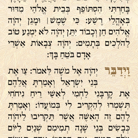
בָּחַרְתִּי הִסְתּוֹפֵף בְּבֵית אֱלֹהַי מִדּוּר
בְּאָהֳלֵי רֶשַׁע׃ כִּי שֶׁמֶשׁ ׀ וּמָגֵן יְהֹוָה
אֱלֹהִים חֵן וְכָבוֹד יִתֵּן יְהֹוָה לֹא יִמְנַע טוֹב
לַהֹלְכִים בְּתָמִים׃ יְהֹוָה צְבָאוֹת אַשְׁרֵי
אָדָם בֹּטֵחַ בָּךְ׃
וַיְדַבֵּר
יְהֹוָה אֶל מֹשֶׁה לֵּאמֹר׃ צַו אֶת
בְּנֵי יִשְׂרָאֵל וְאָמַרְתָּ אֲלֵהֶם
אֶת קָרְבָּנִי לַחְמִי לְאִשַּׁי רֵיחַ נִיחֹחִי
תִּשְׁמְרוּ לְהַקְרִיב לִי בְּמוֹעֲדוֹ׃ וְאָמַרְתָּ
לָהֶם זֶה הָאִשֶּׁה אֲשֶׁר תַּקְרִיבוּ לַיהֹוָה
כְּבָשִׂים בְּנֵי שָׁנָה תְמִימִם שְׁנַיִם לַיּוֹם