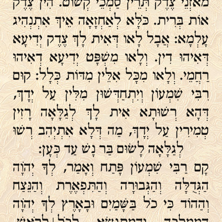
מֹאזְנֵי צֶדֶק תְּרֵין סַמְכֵי קְשׁוֹט. הִין צֶדֶק
אוֹת בְּרִית. כֹּלָּא לְאַחְזָאָה אֵיךְ אִתְנְהִיג
עָלְמָא: אֲבָל לָאו דְּאִית לָךְ צֶדֶק יְדִיעָא
דְּאִיהוּ דִין. וְלָאו מִשְׁפָּט יְדִיעָא דְאִיהוּ
רַחֲמֵי. וְלָאו מִכָּל אִלֵּין מִדּוֹת כְּלָל: קוּם
רִבִּי שִׁמְעוֹן וְיִתְחַדְּשׁוּן מִלִּין עַל יְדָךְ,
דְּהָא רְשׁוּתָא אִית לָךְ לְגַלָּאָה רָזִין
טְמִירִין עַל יְדָךְ, מַה דְּלָא אִתְיְהִב רְשׁוּ
לְגַלָּאָה לָשׂוּם בַּר נָשׁ עַד כְּעָן:
קָם רַבִּי שִׁמְעוֹן פָּתַח וְאָמַר, לְךָ יְהֹוָה
הַגְּדֻלָּה וְהַגְּבוּרָה וְהַתִּפְאֶרֶת וְהַנֵּצַח
וְהַהוֹד כִּי כֹל בַּשָּׁמַיִם וּבָאָרֶץ לְךָ יְהֹוָה