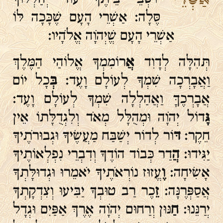
סֶּלָה: אַשְׁרֵי הָעָם שֶׁכָּכָה לּוֹ
אַשְׁרֵי הָעָם שֱׁיְהֹוָה אֱלֹהָיו:
תְּהִלָּה לְדָוִד
אֲ
רוֹמִמְךָ אֱלוֹהַי הַמֶּלֶךְ
וַאֲבָרְכָה שִׁמְךָ לְעוֹלָם וָעֶד:
בְּ
כָל יוֹם
אֲבָרְכֶךָּ וַאֲהַלְלָה שִׁמְךָ לְעוֹלָם וָעֶד:
גָּ
דוֹל יְהֹוָה וּמְהֻלָּל מְאֹד וְלִגְדֻלָּתוֹ אֵין
חֵקֶר:
דּ
וֹר לְדוֹר יְשַׁבַּח מַעֲשֶׂיךָ וּגְבוּרֹתֶיךָ
יַגִּידוּ:
הֲ
דַר כְּבוֹד הוֹדֶךָ וְדִבְרֵי נִפְלְאוֹתֶיךָ
אָשִׂיחָה:
וֶ
עֱזוּז נוֹרְאֹתֶיךָ יֹאמֵרוּ וּגְדוּלָּתְךָ
אֲסַפְּרֶנָּה:
זֵ
כֶר רַב טוּבְךָ יַבִּיעוּ וְצִדְקָתְךָ
יְרַנֵּנוּ:
חַ
נּוּן וְרַחוּם יְהֹוָה אֶרֶךְ אַפַּיִם וּגְדָל