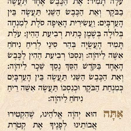
עֹלָה תָמִיד׃ אֶת הַכֶּבֶשׂ אֶחָד תַּעֲשֶׂה
בַבֹּקֶר וְאֵת הַכֶּבֶשׂ הַשֵּׁנִי תַּעֲשֶׂה בֵּין
הָעַרְבָּיִם׃ וַעֲשִׂירִית הָאֵיפָה סֹלֶת לְמִנְחָה
בְּלוּלָה בְּשֶׁמֶן כָּתִית רְבִיעִת הַהִין׃ עֹלַת
תָּמִיד הָעֲשֻׂיָה בְּהַר סִינַי לְרֵיחַ נִיחֹחַ
אִשֶּׁה לַיהֹוָה׃ וְנִסְכּוֹ רְבִיעִת הַהִין לַכֶּבֶשׂ
הָאֶחָד בַּקֹּדֶשׁ הַסֵּךְ נֶסֶךְ שֵׁכָר לַיהֹוָה׃
וְאֵת הַכֶּבֶשׂ הַשֵּׁנִי תַּעֲשֶׂה בֵּין הָעַרְבָּיִם
כְּמִנְחַת הַבֹּקֶר וּכְנִסְכּוֹ תַּעֲשֶׂה אִשֵּׁה רֵיחַ
נִיחֹחַ לַיהֹוָה׃
אַתָּה
הוּא יְהֹוָה אֱלֹהֵינוּ, שֶׁהִקְטִירוּ
אֲבוֹתֵינוּ לְפָנֶיךָ אֶת קְטֹרֶת