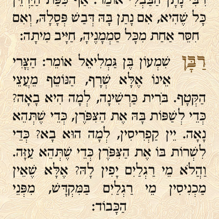
כָּל שֶׁהִיא, אִם נָתַן בָּהּ דְּבַשׁ פְּסָלָהּ, וְאִם
חִסֵּר אַחַת מִכָּל סַמְמָנֶיהָ, חַיָּיב מִיתָה:
רַבָּן
שִׁמְעוֹן בֶּן גַּמְלִיאֵל אוֹמֵר: הַצֳּרִי
אֵינוֹ אֶלָּא שְׁרָף, הַנּוֹטֵף מֵעֲצֵי
הַקְּטָף. בֹּרִית כַּרְשִׁינָה, לְמָה הִיא בָאָה?
כְּדֵי לְשַׁפּוֹת בָּהּ אֶת הַצִּפֹּרֶן, כְּדֵי שֶׁתְּהֵא
נָאָה. יֵין קַפְרִיסִין, לְמָה הוּא בָא? כְּדֵי
לִשְׁרוֹת בּוֹ אֶת הַצִּפֹּרֶן כְּדֵי שֶׁתְּהֵא עַזָּה.
וַהֲלֹא מֵי רַגְלַיִם יָפִין לָהּ? אֶלָּא שֶׁאֵין
מַכְנִיסִין מֵי רַגְלַיִם בַּמִּקְדָּשׁ, מִפְּנֵי
הַכָּבוֹד: