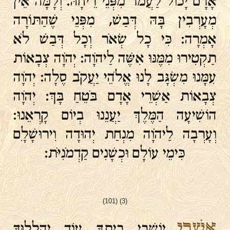
אָדָם יָכוֹל לַעֲמֹד מִפְּנֵי רֵיחָהּ. וְלָמָּה אֵין
מְעָרְבִין בָּהּ דְּבַשׁ, מִפְּנֵי שֶׁהַתּוֹרָה
אָמְרָה: כִּי כָל שְׂאֹר וְכָל דְּבַשׁ לֹא
תַקְטִירוּ מִמֶּנּוּ אִשֶּׁה לַיהֹוָה: יְהֹוָה צְבָאוֹת
עִמָּנוּ מִשְׂגָּב לָנוּ אֱלֹהֵי יַעֲקֹב סֶלָה׃ יְהֹוָה
צְבָאוֹת אַשְׁרֵי אָדָם בֹּטֵחַ בָּךְ׃ יְהֹוָה
הוֹשִׁיעָה הַמֶּלֶךְ יַעֲנֵנוּ בְיוֹם קָרְאֵנוּ:
וְעָרְבָה לַיהֹוָה מִנְחַת יְהוּדָה וִירוּשָׁלָ‍ִם
כִּימֵי עוֹלָם וּכְשָׁנִים קַדְמֹנִיֹּת:
(101) (3)
אַשְׁרֵי
יוֹשְׁבֵי בֵיתֶךָ עוֹד יְהַלְלוּךָ