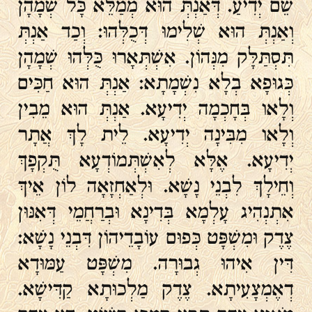
שֵׁם יְדִיעַ. דְּאַנְתְּ הוּא מְמַלֵּא כָּל שְׁמָהָן
וְאַנְתְּ הוּא שְׁלִימוּ דְּכֻלְּהוּ: וְכַד אַנְתְּ
תִּסְתַּלָּק מִנְּהוֹן. אִשְׁתְּאָרוּ כֻּלְּהוּ שְׁמָהָן
כְּגוּפָא בְלָא נִשְׁמָתָא: אַנְתְּ הוּא חַכִּים
וְלָאו בְּחָכְמָה יְדִיעָא. אַנְתְּ הוּא מֵבִין
וְלָאו מִבִּינָה יְדִיעָא. לֵית לָךְ אֲתָר
יְדִיעָא. אֶלָּא לְאִשְׁתְּמוֹדְעָא תֻּקְפָךְ
וְחֵילָךְ לִבְנֵי נָשָׁא. וּלְאַחְזָאָה לוֹן אֵיךְ
אִתְנְהִיג עָלְמָא בְּדִינָא וּבְרַחֲמֵי דְּאִנּוּן
צֶדֶק וּמִשְׁפָּט כְּפוּם עוֹבָדֵיהוֹן דִּבְנֵי נָשָׁא:
דִּין אִיהוּ גְבוּרָה. מִשְׁפָּט עַמּוּדָא
דְאֶמְצָעִיתָא. צֶדֶק מַלְכוּתָא קַדִּישָׁא.