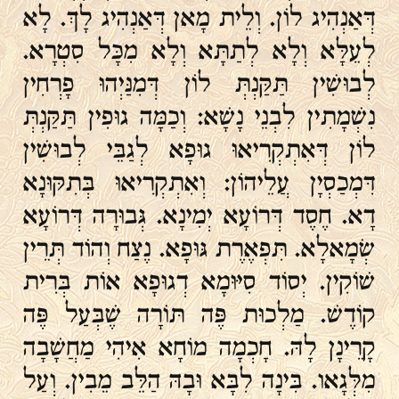
דְּאַנְהִיג לוֹן. וְלֵית מָאן דְּאַנְהִיג לָךְ. לָא
לְעֵלָּא וְלָא לְתַתָּא וְלָא מִכָּל סִטְרָא.
לְבוּשִׁין תַּקַּנְתְּ לוֹן דְּמִנַּיְהוּ פָרְחִין
נִשְׁמָתִין לִבְנֵי נָשָׁא: וְכַמָּה גוּפִין תַּקַּנְתְּ
לוֹן דְּאִתְקְרִיאוּ גוּפָא לְגַבֵּי לְבוּשִׁין
דִּמְכַסְיָן עֲלֵיהוֹן: וְאִתְקְרִיאוּ בְּתִקּוּנָא
דָא. חֶסֶד דְּרוֹעָא יְמִינָא. גְּבוּרָה דְּרוֹעָא
שְׂמָאלָא. תִּפְאֶרֶת גּוּפָא. נֶצַח וְהוֹד תְּרֵין
שׁוֹקִין. יְסוֹד סִיּוּמָא דְגוּפָא אוֹת בְּרִית
קוֹדֶשׁ. מַלְכוּת פֶּה תּוֹרָה שֶׁבְּעַל פֶּה
קָרֵינָן לָהּ. חָכְמָה מוֹחָא אִיהִי מַחֲשָׁבָה
מִלְּגָאו. בִּינָה לִבָּא וּבָהּ הַלֵּב מֵבִין. וְעַל