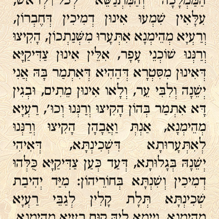
הַמַּמְלָכָה וְהַמִּתְנַשֵּׂא לְכֹל ׀ לְרֹאשׁ,
עִלָּאִין שִׁמְעוּ אִינוּן דְמִיכִין דְּחֶבְרוֹן,
וְרַעְיָא מְהֵימְנָא אִתְּעָרוּ מִשְּׁנַתְכוֹן, הָקִיצוּ
וְרַנְּנוּ שׁוֹכְנֵי עָפָר, אִלֵּין אִינוּן צַדִּיקַיָּא
דְּאִינוּן מִסִּטְרָא דְּהַהִיא דְּאִתְמַר בָּהּ אֲנִי
יְשֵׁנָה וְלִבִּי עֵר, וְלָאו אִינוּן מֵתִים, וּבְגִין
דָּא אִתְמַר בְּהוֹן הָקִיצוּ וְרַנְּנוּ וְכוּ', רַעְיָא
מְהֵימְנָא, אַנְתְּ וַאֲבָהָן הָקִיצוּ וְרַנְּנוּ
לְאִתְּעָרוּתָא דִּשְׁכִינְתָּא, דְּאִיהִי
יְשֵׁנָהּ בְּגָלוּתָא, דְּעַד כְּעַן צַדִּיקַיָּא כֻּלְּהוּ
דְמִיכִין וְשִׁנְתָּא בְּחוֹרֵיהוֹן: מִיַּד יְהִיבַת
שְׁכִינְתָּא תְּלָת קָלִין לְגַבֵּי רַעְיָא
מְהֵימְנָא, וְיֵימָא לֵיהּ קוּם רַעְיָא מְהֵימְנָא,