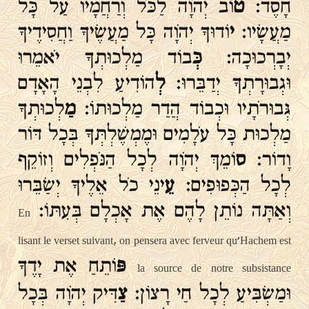
חָסֶד:
ט
וֹב יְהֹוָה לַכֹּל וְרַחֲמָיו עַל כָּל
מַעֲשָׂיו:
י
וֹדוּךָ יְהֹוָה כָּל מַעֲשֶׂיךָ וַחֲסִידֶיךָ
יְבָרְכוּכָה:
כְּ
בוֹד מַלְכוּתְךָ יֹאמֵרוּ
וּגְבוּרָתְךָ יְדַבֵּרוּ:
לְ
הוֹדִיעַ לִבְנֵי הָאָדָם
גְּבוּרֹתָיו וּכְבוֹד הֲדַר מַלְכוּתוֹ:
מַ
לְכוּתְךָ
מַלְכוּת כָּל עֹלָמִים וּמֶמְשֶׁלְתְּךָ בְּכָל דּוֹר
וָדוֹר:
ס
וֹמֵךְ יְהֹוָה לְכָל הַנֹּפְלִים וְזוֹקֵף
לְכָל הַכְּפוּפִים:
עֵ
ינֵי כֹל אֵלֶיךָ יְשַׂבֵּרוּ
וְאַתָּה נוֹתֵן לָהֶם אֶת אָכְלָם בְּעִתּוֹ:
En
lisant le verset suivant, on pensera avec ferveur qu'Hachem est
פּ
וֹתֵחַ אֶת יָדֶךָ
la source de notre subsistance
וּמַשְׂבִּיעַ לְכָל חַי רָצוֹן:
צַ
דִּיק יְהֹוָה בְּכָל