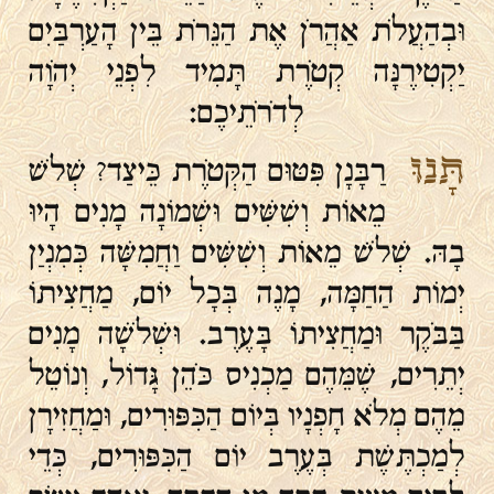
וּבְהַעֲלֹת אַהֲרֹן אֶת הַנֵּרֹת בֵּין הָעַרְבַּיִם
יַקְטִירֶנָּה קְטֹרֶת תָּמִיד לִפְנֵי יְהֹוָה
לְדֹרֹתֵיכֶם:
תָּנוּ
רַבָּנָן פִּטּוּם הַקְּטֹרֶת כֵּיצַד? שְׁלֹשׁ
מֵאוֹת וְשִׁשִּׁים וּשְׁמוֹנָה מָנִים הָיוּ
בָהּ. שְׁלֹשׁ מֵאוֹת וְשִׁשִּׁים וַחֲמִשָּׁה כְּמִנְיַן
יְמוֹת הַחַמָּה, מָנֶה בְּכָל יוֹם, מַחֲצִיתוֹ
בַּבֹּקֶר וּמַחֲצִיתוֹ בָּעֶרֶב. וּשְׁלֹשָׁה מָנִים
יְתֵרִים, שֶׁמֵּהֶם מַכְנִיס כֹּהֵן גָּדוֹל, וְנוֹטֵל
מֵהֶם מְלֹא חָפְנָיו בְּיוֹם הַכִּפּוּרִים, וּמַחֲזִירָן
לְמַכְתֶּשֶׁת בְּעֶרֶב יוֹם הַכִּפּוּרִים, כְּדֵי