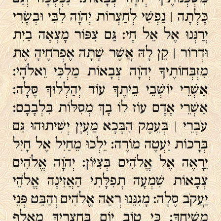
כָּלְתָה ׀ נַפְשִׁי לְחַצְרוֹת יְהֹוָה לִבִּי וּבְשָׂרִי
יְרַנְּנוּ אֶל אֵל חָי׃ גַּם צִפּוֹר מָצְאָה בַיִת
וּדְרוֹר ׀ קֵן לָהּ אֲשֶׁר שָׁתָה אֶפְרֹחֶיהָ אֶת
מִזְבְּחוֹתֶיךָ יְהֹוָה צְבָאוֹת מַלְכִּי וֵאלֹהָי׃
אַשְׁרֵי יוֹשְׁבֵי בֵיתֶךָ עוֹד יְהַלְלוּךָ סֶּלָה׃
אַשְׁרֵי אָדָם עוֹז לוֹ בָךְ מְסִלּוֹת בִּלְבָבָם׃
עֹבְרֵי ׀ בְּעֵמֶק הַבָּכָא מַעְיָן יְשִׁיתוּהוּ גַּם
בְּרָכוֹת יַעְטֶה מוֹרֶה׃ יֵלְכוּ מֵחַיִל אֶל חָיִל
יֵרָאֶה אֶל אֱלֹהִים בְּצִיּוֹן׃ יְהֹוָה אֱלֹהִים
צְבָאוֹת שִׁמְעָה תְפִלָּתִי הַאֲזִינָה אֱלֹהֵי
יַעֲקֹב סֶלָה׃ מָגִנֵּנוּ רְאֵה אֱלֹהִים וְהַבֵּט פְּנֵי
מְשִׁיחֶךָ׃ כִּי טוֹב יוֹם בַּחֲצֵרֶיךָ מֵאָלֶף