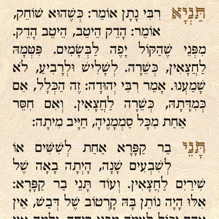
תַּנְיָא
רִבִּי נָתָן אוֹמֵר: כְּשֶׁהוּא שׁוֹחֵק,
אוֹמֵר: הָדֵק הֵיטֵב, הֵיטֵב הָדֵק.
מִפְּנֵי שֶׁהַקּוֹל יָפֶה לַבְּשָׂמִים. פִּטְּמָהּ
לַחֲצָאִין, כְּשֵׁרָה. לְשָׁלִישׁ וּלְרָבִיעַ, לֹא
שָׁמַעְנוּ. אָמַר רִבִּי יְהוּדָה: זֶה הַכְּלָל, אִם
כְּמִדָּתָהּ, כְּשֵׁרָה לַחֲצָאִין. וְאִם חִסֵּר
אַחַת מִכָּל סַמְמָנֶיהָ, חַיָּיב מִיתָה:
תָּנֵי
בַר קַפָּרָא אַחַת לְשִׁשִּׁים אוֹ
לְשִׁבְעִים שָׁנָה, הָיְתָה בָאָה שֶׁל
שִׁירַיִם לַחֲצָאִין. וְעוֹד תָּנֵי בַר קַפָּרָא:
אִלּוּ הָיָה נוֹתֵן בָּהּ קָרְטוֹב שֶׁל דְּבַשׁ, אֵין