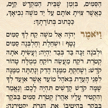
הַסַּמִּים, בִּזְמַן שֶׁבֵּית הַמִּקְדָשׁ קַיָּם,
כַּאֲשֶׁר צִוִּיתָ אוֹתָם עַל יַד מֹשֶׁה נְבִיאָךְ,
כַּכָּתוּב בְּתוֹרָתָךְ:
וַיֹּאמֶר
יְהֹוָה אֶל מֹשֶׁה קַח לְךָ סַמִּים
נָטָף | וּשְׁחֵלֶת וְחֶלְבְּנָה סַמִּים
וּלְבֹנָה זַכָּה בַּד בְּבַד יִהְיֶה׃ וְעָשִׂיתָ אֹתָהּ
קְטֹרֶת רֹקַח מַעֲשֵׂה רוֹקֵחַ מְמֻלָּח טָהוֹר
קֹדֶשׁ׃ וְשָׁחַקְתָּ מִמֶּנָּה הָדֵק וְנָתַתָּה מִמֶּנָּה
לִפְנֵי הָעֵדֻת בְּאֹהֶל מוֹעֵד אֲשֶׁר אִוָּעֵד לְךָ
שָׁמָּה קֹדֶשׁ קָדָשִׁים תִּהְיֶה לָכֶם׃ וְנֶאֱמַר
וְהִקְטִיר עָלָיו אַהֲרֹן קְטֹרֶת סַמִּים בַּבֹּקֶר
בַּבֹּקֶר בְּהֵיטִיבוֹ אֶת הַנֵּרֹת יַקְטִירֶנָּה: