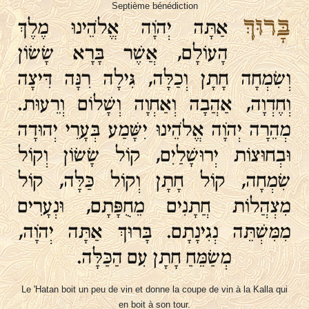
Septième bénédiction
בָּרוּךְ
אַתָּה יְהֹוָה אֱלֹהֵינוּ מֶלֶךְ
הָעוֹלָם, אֲשֶׁר בָּרָא שָׂשׂוֹן
וְשִׂמְחָה חָתָן וְכַלָּה, גִּילָה רִנָּה דִּיצָה
וְחֶדְוָה, אַהֲבָה וְאַחְוָה וְשָׁלוֹם וְרֵעוּת.
מְהֵרָה יְהֹוָה אֱלֹהֵינוּ יִשָּׁמַע בְּעָרֵי יְהוּדָה
וּבְחוּצוֹת יְרוּשָׁלַיִם, קוֹל שָׂשׂוֹן וְקוֹל
שִׂמְחָה, קוֹל חָתָן וְקוֹל כַּלָּה, קוֹל
מִצְהֲלוֹת חֲתָנִים מֵחֻפָּתָם, וּנְעָרִים
מִמִּשְׁתֵּה נְגִינָתָם. בָּרוּךְ אַתָּה יְהֹוָה,
מְשַׂמֵּחַ חָתָן עִם הַכַּלָּה.
Le 'Hatan boit un peu de vin et donne la coupe de vin à la Kalla qui
en boit à son tour.