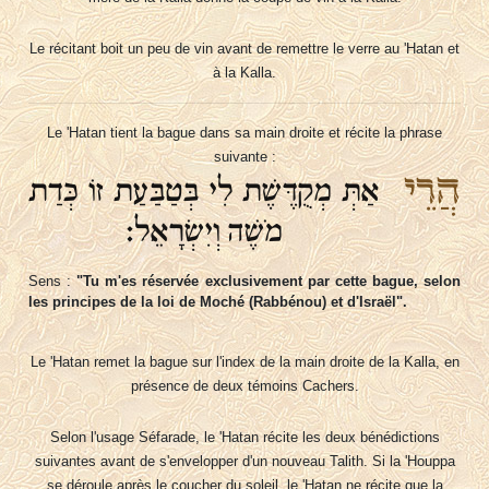
Le récitant boit un peu de vin avant de remettre le verre au 'Hatan et
à la Kalla.
Le 'Hatan tient la bague dans sa main droite et récite la phrase
suivante :
הֲרֵי
אַתְּ מְקֻדֶּשֶׁת לִי בְּטַבַּעַת זוֹ כְּדַת
מֹשֶׁה וְיִשְׂרָאֵל:
Sens :
"Tu m'es réservée exclusivement par cette bague, selon
les principes de la loi de Moché (Rabbénou) et d'Israël".
Le 'Hatan remet la bague sur l'index de la main droite de la Kalla, en
présence de deux témoins Cachers.
Selon l'usage Séfarade, le 'Hatan récite les deux bénédictions
suivantes avant de s'envelopper d'un nouveau Talith. Si la 'Houppa
se déroule après le coucher du soleil, le 'Hatan ne récite que la