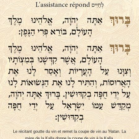
לְחַיִּים L'assistance répond
בָּרוּךְ
אַתָּה יְהֹוָה, אֱלֹהֵינוּ מֶלֶךְ
הָעוֹלָם, בּוֹרֵא פְּרִי הַגֶּפֶן:
בָּרוּךְ
אַתָּה יְהֹוָה, אֱלֹהֵינוּ מֶלֶךְ
הָעוֹלָם, אֲשֶׁר קִדְּשָׁנוּ בְּמִצְוֹתָיו
וְצִוָּנוּ עַל הָעֲרָיוֹת וְאָסַר לָנוּ אֶת
הָאֲרוּסוֹת, וְהִתִּיר לָנוּ אֶת הַנְּשׂוּאוֹת לָנוּ
עַל יְדֵי חֻפָּה בְקִדּוּשִׁין. בָּרוּךְ אַתָּה יְהֹוָה,
מְקַדֵּשׁ עַמּוֹ יִשְׂרָאֵל עַל יְדֵי חֻפָּה
בְקִדּוּשִׁין:
Le récitant goutte du vin et remet la coupe de vin au 'Hatan. La
mère de la Kalla donne la coupe de vin à la Kalla.