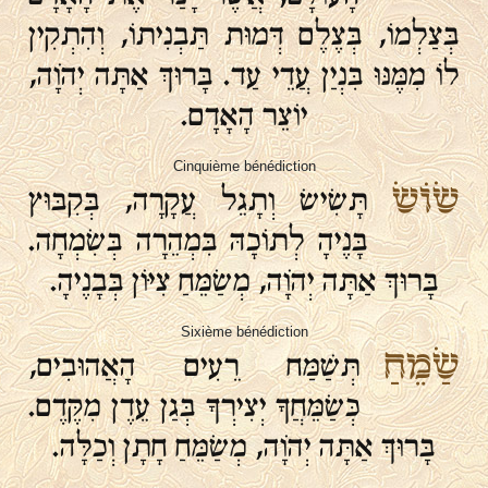
בְּצַלְמוֹ, בְּצֶלֶם דְּמוּת תַּבְנִיתוֹ, וְהִתְקִין
לוֹ מִמֶּנּוּ בִּנְיַן עֲדֵי עַד. בָּרוּךְ אַתָּה יְהֹוָה,
יוֹצֵר הָאָדָם.
Cinquième bénédiction
שׂוֹשׂ
תָּשִׂישׂ וְתָגֵל עֲקָרָה, בְּקִבּוּץ
בָּנֶיהָ לְתוֹכָהּ בִּמְהֵרָה בְּשִׂמְחָה.
בָּרוּךְ אַתָּה יְהֹוָה, מְשַׂמֵּחַ צִיּוֹן בְּבָנֶיהָ.
Sixième bénédiction
שַׂמֵחַ
תְּשַׁמַּח רֵעִים הָאֲהוּבִים,
כְּשַׂמֵּחֲךָ יְצִירְךָ בְּגַן עֵדֶן מִקֶּדֶם.
בָּרוּךְ אַתָּה יְהֹוָה, מְשַׂמֵּחַ חָתָן וְכַלָּה.