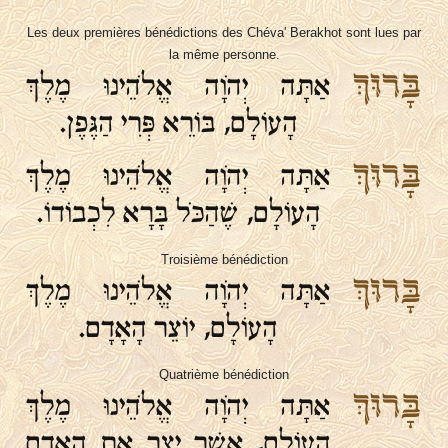
Les deux premières bénédictions des Chéva' Berakhot sont lues par
la même personne.
בָּרוּךְ
אַתָּה יְהֹוָה אֱלֹהֵינוּ מֶלֶךְ
הָעוֹלָם, בּוֹרֵא פְּרִי הַגֶּפֶן.
בָּרוּךְ
אַתָּה יְהֹוָה אֱלֹהֵינוּ מֶלֶךְ
הָעוֹלָם, שֶׁהַכֹּל בָּרָא לִכְבוֹדוֹ.
Troisième bénédiction
בָּרוּךְ
אַתָּה יְהֹוָה אֱלֹהֵינוּ מֶלֶךְ
הָעוֹלָם, יוֹצֵר הָאָדָם.
Quatrième bénédiction
בָּרוּךְ
אַתָּה יְהֹוָה אֱלֹהֵינוּ מֶלֶךְ
הָעוֹלָם, אֲשֶׁר יָצַר אֶת הָאָדָם