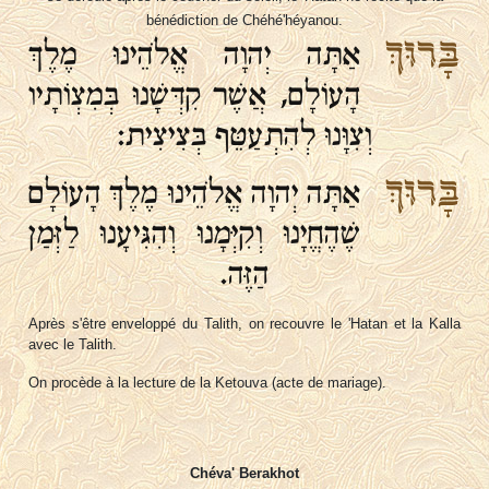
bénédiction de Chéhé'héyanou.
בָּרוּךְ
אַתָּה יְהוָה אֱלֹהֵינוּ מֶלֶךְ
הָעוֹלָם, אֲשֶׁר קִדְּשָׁנוּ בְּמִצְוֹתָיו
וְצִוָּנוּ לְהִתְעַטֵּף בְּצִיצִית:
בָּרוּךְ
אַתָּה יְהוָה אֱלֹהֵינוּ מֶלֶךְ הָעוֹלָם
שֶׁהֶחֱיָנוּ וְקִיְּמָנוּ וְהִגִּיעָנוּ לַזְּמַן
הַזֶּה.
Après s'être enveloppé du Talith, on recouvre le 'Hatan et la Kalla
avec le Talith.
On procède à la lecture de la Ketouva (acte de mariage).
Chéva' Berakhot