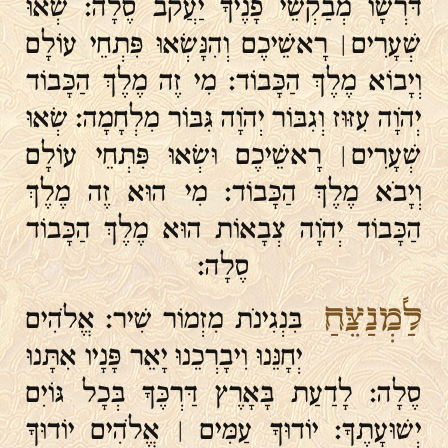
דֹּרְשָׁו מְבַקְשֵׁי פָנֶיךָ יַעֲקֹב סֶלָה׃ שְׂאוּ
שְׁעָרִים ׀ רָאשֵׁיכֶם וְהִנָּשְׂאוּ פִּתְחֵי עוֹלָם
וְיָבוֹא מֶלֶךְ הַכָּבוֹד׃ מִי זֶה מֶלֶךְ הַכָּבוֹד
יְהֹוָה עִזּוּז וְגִבּוֹר יְהֹוָה גִּבּוֹר מִלְחָמָה׃ שְׂאוּ
שְׁעָרִים ׀ רָאשֵׁיכֶם וּשְׂאוּ פִּתְחֵי עוֹלָם
וְיָבֹא מֶלֶךְ הַכָּבוֹד׃ מִי הוּא זֶה מֶלֶךְ
הַכָּבוֹד יְהֹוָה צְבָאוֹת הוּא מֶלֶךְ הַכָּבוֹד
סֶלָה׃
לַמְנַצֵּחַ
בִּנְגִינֹת מִזְמוֹר שִׁיר׃ אֱלֹהִים
יְחָנֵּנוּ וִיבָרְכֵנוּ יָאֵר פָּנָיו אִתָּנוּ
סֶלָה׃ לָדַעַת בָּאָרֶץ דַּרְכֶּךָ בְּכָל גּוֹיִם
יְשׁוּעָתֶךָ׃ יוֹדוּךָ עַמִּים ׀ אֱלֹהִים יוֹדוּךָ