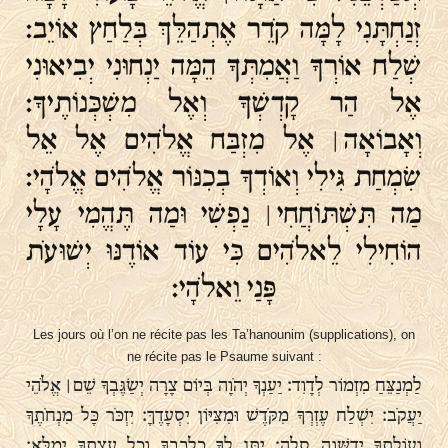
זְנַחְתָּנִי לָמָּה קֹדֵר אֶתְהַלֵּךְ בְּלַחַץ אוֹיֵב׃
שְׁלַח אוֹרְךָ וַאֲמִתְּךָ הֵמָּה יַנְחוּנִי יְבִיאוּנִי
אֶל הַר קָדְשְׁךָ וְאֶל מִשְׁכְּנוֹתֶיךָ׃
וְאָבוֹאָה ׀ אֶל מִזְבַּח אֱלֹהִים אֶל אֵל
שִׂמְחַת גִּילִי וְאוֹדְךָ בְכִנּוֹר אֱלֹהִים אֱלֹהָי׃
מַה תִּשְׁתּוֹחֲחִי ׀ נַפְשִׁי וּמַה תֶּהֱמִי עָלָי
הוֹחִילִי לֵאלֹהִים כִּי עוֹד אוֹדֶנּוּ יְשׁוּעֹת
פָּנַי וֵאלֹהָי׃
Les jours où l’on ne récite pas les Ta’hanounim (supplications), on
ne récite pas le Psaume suivant :
לַמְנַצֵּחַ מִזְמוֹר לְדָוִד׃ יַעַנְךָ יְהֹוָה בְּיוֹם צָרָה יְשַׂגֶּבְךָ שֵׁם ׀ אֱלֹהֵי
יַעֲקֹב׃ יִשְׁלַח עֶזְרְךָ מִקֹּדֶשׁ וּמִצִּיּוֹן יִסְעָדֶךָּ׃ יִזְכֹּר כָּל מִנְחֹתֶךָ
וְעוֹלָתְךָ יְדַשְּׁנֶה סֶלָה׃ יִתֶּן לְךָ כִלְבָבֶךָ וְכָל עֲצָתְךָ יְמַלֵּא׃