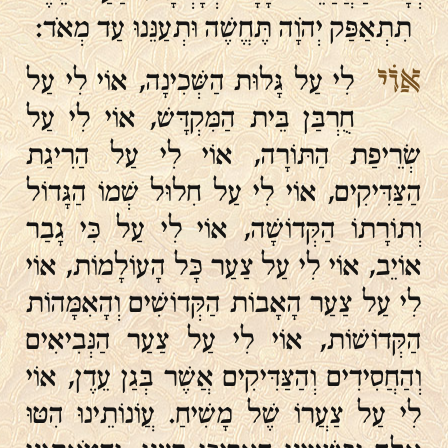
תִתְאַפַּק יְהֹוָה תֶּחֱשֶׁה וּתְעַנֵּנוּ עַד מְאֹד׃
אוֹי
לִי עַל גָּלוּת הַשְּׁכִינָה, אוֹי לִי עַל
חֻרְבַּן בֵּית הַמִּקְדָּשׁ, אוֹי לִי עַל
שְׂרֵיפַת הַתּוֹרָה, אוֹי לִי עַל הַרִיגַת
הַצַּדִּיקִים, אוֹי לִי עַל חִלוּל שְׁמוֹ הַגָּדוֹל
וְתוֹרָתוֹ הַקְּדוֹשָׁה, אוֹי לִי עַל כִּי גָבַר
אוֹיֵב, אוֹי לִי עַל צַעַר כָּל הָעוֹלָמוֹת, אוֹי
לִי עַל צַעַר הָאָבוֹת הַקְּדוֹשִׁים וְהָאִמָּהוֹת
הַקְּדוֹשׁוֹת, אוֹי לִי עַל צַעַר הַנְּבִיאִים
וְהַחֲסִידִים וְהַצַּדִּיקִים אֲשֶׁר בְּגַן עֵדֶן, אוֹי
לִי עַל צַעֲרוֹ שֶׁל מָשִׁיחַ. עֲוֹנוֹתֵינוּ הִטּוּ