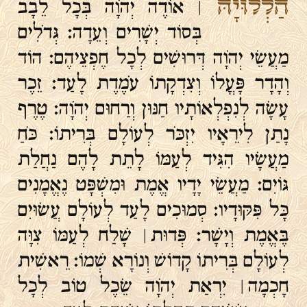
הַלְלוּיָהּ
׀ אוֹדֶה יְהֹוָה בְּכָל לֵבָב
בְּסוֹד יְשָׁרִים וְעֵדָה׃ גְּדֹלִים
מַעֲשֵׂי יְהֹוָה דְּרוּשִׁים לְכָל חֶפְצֵיהֶם׃ הוֹד
וְהָדָר פָּעֳלוֹ וְצִדְקָתוֹ עֹמֶדֶת לָעַד׃ זֵכֶר
עָשָׂה לְנִפְלְאוֹתָיו חַנּוּן וְרַחוּם יְהֹוָה׃ טֶרֶף
נָתַן לִירֵאָיו יִזְכֹּר לְעוֹלָם בְּרִיתוֹ׃ כֹּחַ
מַעֲשָׂיו הִגִּיד לְעַמּוֹ לָתֵת לָהֶם נַחֲלַת
גּוֹיִם׃ מַעֲשֵׂי יָדָיו אֱמֶת וּמִשְׁפָּט נֶאֱמָנִים
כָּל פִּקּוּדָיו׃ סְמוּכִים לָעַד לְעוֹלָם עֲשׂוּיִם
בֶּאֱמֶת וְיָשָׁר׃ פְּדוּת ׀ שָׁלַח לְעַמּוֹ צִוָּה
לְעוֹלָם בְּרִיתוֹ קָדוֹשׁ וְנוֹרָא שְׁמוֹ׃ רֵאשִׁית
חָכְמָה ׀ יִרְאַת יְהֹוָה שֵׂכֶל טוֹב לְכָל