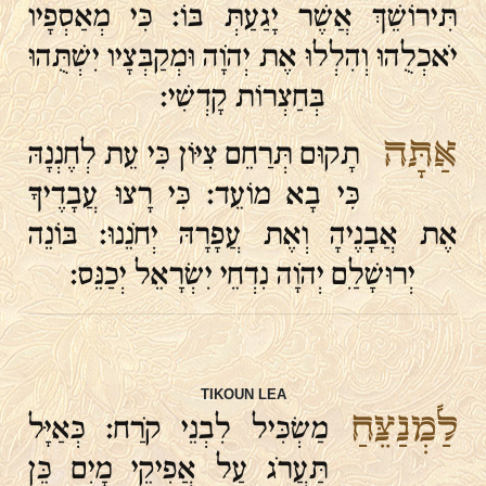
תִּירוֹשֵׁךְ אֲשֶׁר יָגַעַתְּ בּוֹ׃ כִּי מְאַסְפָיו
יֹאכְלֻהוּ וְהִלְלוּ אֶת יְהֹוָה וּמְקַבְּצָיו יִשְׁתֻּהוּ
בְּחַצְרוֹת קָדְשִׁי׃
אַתָּה
תָקוּם תְּרַחֵם צִיּוֹן כִּי עֵת לְחֶנְנָהּ
כִּי בָא מוֹעֵד׃ כִּי רָצוּ עֲבָדֶיךָ
אֶת אֲבָנֶיהָ וְאֶת עֲפָרָהּ יְחֹנֵנוּ׃ בּוֹנֵה
יְרוּשָׁלַ‍ִם יְהֹוָה נִדְחֵי יִשְׂרָאֵל יְכַנֵּס:
TIKOUN LEA
לַמְנַצֵּחַ
מַשְׂכִּיל לִבְנֵי קֹרַח׃ כְּאַיָּל
תַּעֲרֹג עַל אֲפִיקֵי מָיִם כֵּן