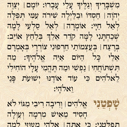
מִשְׁבָּרֶיךָ וְגַלֶּיךָ עָלַי עָבָרוּ׃ יוֹמָם ׀ יְצַוֶּה
יְהֹוָה ׀ חַסְדּוֹ וּבַלַּיְלָה שִׁירֹה עִמִּי תְּפִלָּה
לְאֵל חַיָּי׃ אוֹמְרָה ׀ לְאֵל סַלְעִי לָמָה
שְׁכַחְתָּנִי לָמָּה קֹדֵר אֵלֵךְ בְּלַחַץ אוֹיֵב׃
בְּרֶצַח ׀ בְּעַצְמוֹתַי חֵרְפוּנִי צוֹרְרָי בְּאָמְרָם
אֵלַי כָּל הַיּוֹם אַיֵּה אֱלֹהֶיךָ׃ מַה
תִּשְׁתּוֹחֲחִי ׀ נַפְשִׁי וּמַה תֶּהֱמִי עָלָי הוֹחִילִי
לֵאלֹהִים כִּי עוֹד אוֹדֶנּוּ יְשׁוּעֹת פָּנַי
וֵאלֹהָי׃
שָׁפְטֵנִי
אֱלֹהִים ׀ וְרִיבָה רִיבִי מִגּוֹי לֹא
חָסִיד מֵאִישׁ מִרְמָה וְעַוְלָה
תְפַלְּטֵנִי׃ כִּי אַתָּה ׀ אֱלֹהֵי מָעוּזִּי לָמָה