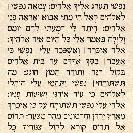
נַפְשִׁי תַעֲרֹג אֵלֶיךָ אֱלֹהִים׃ צָמְאָה נַפְשִׁי ׀
לֵאלֹהִים לְאֵל חָי מָתַי אָבוֹא וְאֵרָאֶה פְּנֵי
אֱלֹהִים׃ הָיְתָה לִּי דִמְעָתִי לֶחֶם יוֹמָם
וָלָיְלָה בֶּאֱמֹר אֵלַי כָּל הַיּוֹם אַיֵּה אֱלֹהֶיךָ׃
אֵלֶּה אֶזְכְּרָה ׀ וְאֶשְׁפְּכָה עָלַי ׀ נַפְשִׁי כִּי
אֶעֱבֹר ׀ בַּסָּךְ אֶדַּדֵּם עַד בֵּית אֱלֹהִים
בְּקוֹל רִנָּה וְתוֹדָה הָמוֹן חוֹגֵג׃ מַה
תִּשְׁתּוֹחֲחִי ׀ נַפְשִׁי וַתֶּהֱמִי עָלָי הוֹחִלִי
לֵאלֹהִים כִּי עוֹד אוֹדֶנּוּ יְשׁוּעוֹת פָּנָיו׃
אֱלֹהַי עָלַי נַפְשִׁי תִשְׁתּוֹחָח עַל כֵּן אֶזְכָּרְךָ
מֵאֶרֶץ יַרְדֵּן וְחֶרְמוֹנִים מֵהַר מִצְעָר׃ תְּהוֹם
אֶל תְּהוֹם קוֹרֵא לְקוֹל צִנּוֹרֶיךָ כָּל