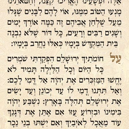
אֵלֶּה וּפְשָׁעֵינוּ הֶאֱרִיכוּ קִצֵּנוּ, וְחַטֹּאתֵינוּ
מָנְעוּ הַטּוֹב מִמֶּנּוּ, אוֹי לָהֶם לַבָּנִים שֶׁגָּלוּ
מֵעַל שֻׁלְחַן אֲבִיהֶם זֶה כַּמָּה אוֹרֶךְ יָמִים
וְשָׁנִים רַבִּים וְרָעִים, כָּל דּוֹר שֶׁלֹּא נִבְנָה
בֵּית הַמִּקְדָּשׁ בְּיָמָיו כְּאִלּוּ נֶחֱרַב בְּיָמָיו:
עַל
חוֹמֹתַיִךְ יְרוּשָׁלַ‍ִם הִפְקַדְתִּי שֹׁמְרִים
כָּל הַיּוֹם וְכָל הַלַּיְלָה תָּמִיד לֹא
יֶחֱשׁוּ הַמַּזְכִּרִים אֶת יְהֹוָה אַל דֳּמִי לָכֶם׃
וְאַל תִּתְּנוּ דֳמִי לוֹ עַד יְכוֹנֵן וְעַד יָשִׂים
אֶת יְרוּשָׁלַ‍ִם תְּהִלָּה בָּאָרֶץ׃ נִשְׁבַּע יְהֹוָה
בִּימִינוֹ וּבִזְרוֹעַ עֻזּוֹ אִם אֶתֵּן אֶת דְּגָנֵךְ
עוֹד מַאֲכָל לְאֹיְבַיִךְ וְאִם יִשְׁתּוּ בְנֵי נֵכָר