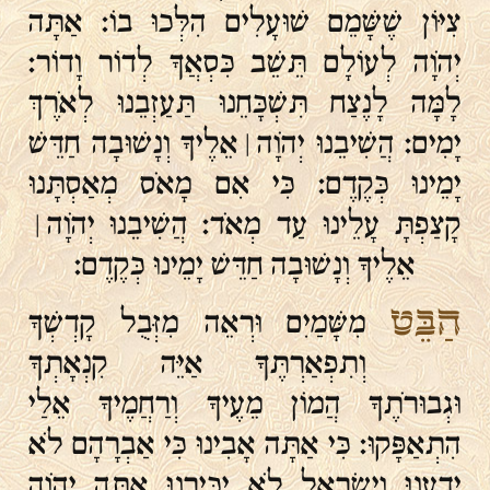
צִיּוֹן שֶׁשָּׁמֵם שׁוּעָלִים הִלְּכוּ בוֹ׃ אַתָּה
יְהֹוָה לְעוֹלָם תֵּשֵׁב כִּסְאֲךָ לְדוֹר וָדוֹר׃
לָמָּה לָנֶצַח תִּשְׁכָּחֵנוּ תַּעַזְבֵנוּ לְאֹרֶךְ
יָמִים׃ הֲשִׁיבֵנוּ יְהֹוָה ׀ אֵלֶיךָ וְנָשׁוּבָה חַדֵּשׁ
יָמֵינוּ כְּקֶדֶם׃ כִּי אִם מָאֹס מְאַסְתָּנוּ
קָצַפְתָּ עָלֵינוּ עַד מְאֹד׃ הֲשִׁיבֵנוּ יְהֹוָה ׀
אֵלֶיךָ וְנָשׁוּבָה חַדֵּשׁ יָמֵינוּ כְּקֶדֶם׃
הַבֵּט
מִשָּׁמַיִם וּרְאֵה מִזְּבֻל קָדְשְׁךָ
וְתִפְאַרְתֶּךָ אַיֵּה קִנְאָתְךָ
וּגְבוּרֹתֶךָ הֲמוֹן מֵעֶיךָ וְרַחֲמֶיךָ אֵלַי
הִתְאַפָּקוּ׃ כִּי אַתָּה אָבִינוּ כִּי אַבְרָהָם לֹא
יְדָעָנוּ וְיִשְׂרָאֵל לֹא יַכִּירָנוּ אַתָּה יְהֹוָה