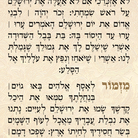
לֹא אֶזְכְּרֵכִי אִם לֹא אַעֲלֶה אֶת יְרוּשָׁלַ‍ִם
עַל רֹאשׁ שִׂמְחָתִי׃ זְכֹר יְהֹוָה ׀ לִבְנֵי
אֱדוֹם אֵת יוֹם יְרוּשָׁלָ‍ִם הָאֹמְרִים עָרוּ ׀
עָרוּ עַד הַיְסוֹד בָּהּ׃ בַּת בָּבֶל הַשְּׁדוּדָה
אַשְׁרֵי שֶׁיְשַׁלֶּם לָךְ אֶת גְּמוּלֵךְ שֶׁגָּמַלְתְּ
לָנוּ׃ אַשְׁרֵי ׀ שֶׁיֹּאחֵז וְנִפֵּץ אֶת עֹלָלַיִךְ אֶל
הַסָּלַע׃
מִזְמוֹר
לְאָסָף אֱלֹהִים בָּאוּ גוֹיִם ׀
בְּנַחֲלָתֶךָ טִמְּאוּ אֶת הֵיכַל
קָדְשֶׁךָ שָׂמוּ אֶת יְרוּשָׁלַ‍ִם לְעִיִּים׃ נָתְנוּ
אֶת נִבְלַת עֲבָדֶיךָ מַאֲכָל לְעוֹף הַשָּׁמָיִם
בְּשַׂר חֲסִידֶיךָ לְחַיְתוֹ אָרֶץ׃ שָׁפְכוּ דָמָם ׀