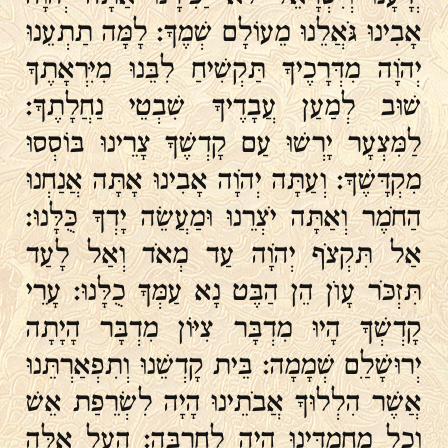
אָבִינוּ גֹּאֲלֵנוּ מֵעוֹלָם שְׁמֶךָ׃ לָמָּה תַתְעֵנוּ
יְהֹוָה מִדְּרָכֶיךָ תַּקְשִׁיחַ לִבֵּנוּ מִיִּרְאָתֶךָ
שׁוּב לְמַעַן עֲבָדֶיךָ שִׁבְטֵי נַחֲלָתֶךָ׃
לַמִּצְעָר יָרְשׁוּ עַם קָדְשֶׁךָ צָרֵינוּ בּוֹסְסוּ
מִקְדָּשֶׁךָ׃ וְעַתָּה יְהֹוָה אָבִינוּ אָתָּה אֲנַחְנוּ
הַחֹמֶר וְאַתָּה יֹצְרֵנוּ וּמַעֲשֵׂה יָדְךָ כֻּלָּנוּ׃
אַל תִּקְצֹף יְהֹוָה עַד מְאֹד וְאַל לָעַד
תִּזְכֹּר עָוֺן הֵן הַבֶּט נָא עַמְּךָ כֻלָּנוּ׃ עָרֵי
קָדְשְׁךָ הָיוּ מִדְבָּר צִיּוֹן מִדְבָּר הָיָתָה
יְרוּשָׁלַ‍ִם שְׁמָמָה׃ בֵּית קָדְשֵׁנוּ וְתִפְאַרְתֵּנוּ
אֲשֶׁר הִלְלוּךָ אֲבֹתֵינוּ הָיָה לִשְׂרֵפַת אֵשׁ
וְכָל מַחֲמַדֵּינוּ הָיָה לְחָרְבָּה׃ הַעַל אֵלֶּה