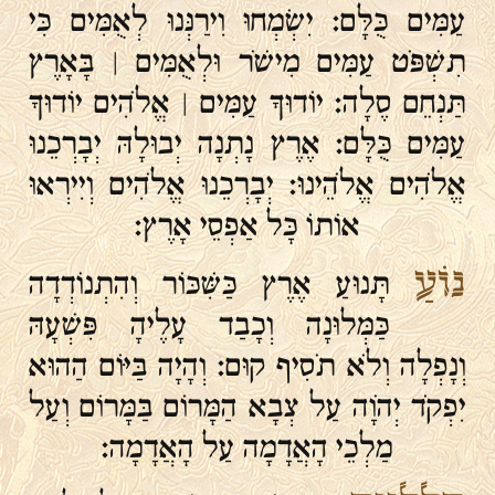
עַמִּים כֻּלָּם׃ יִשְׂמְחוּ וִירַנְּנוּ לְאֻמִּים כִּי
תִשְׁפֹּט עַמִּים מִישֹׁר וּלְאֻמִּים ׀ בָּאָרֶץ
תַּנְחֵם סֶלָה׃ יוֹדוּךָ עַמִּים ׀ אֱלֹהִים יוֹדוּךָ
עַמִּים כֻּלָּם׃ אֶרֶץ נָתְנָה יְבוּלָהּ יְבָרְכֵנוּ
אֱלֹהִים אֱלֹהֵינוּ׃ יְבָרְכֵנוּ אֱלֹהִים וְיִירְאוּ
אוֹתוֹ כָּל אַפְסֵי אָרֶץ׃
נוֹעַ
תָּנוּעַ אֶרֶץ כַּשִּׁכּוֹר וְהִתְנוֹדְדָה
כַּמְּלוּנָה וְכָבַד עָלֶיהָ פִּשְׁעָהּ
וְנָפְלָה וְלֹא תֹסִיף קוּם׃ וְהָיָה בַּיּוֹם הַהוּא
יִפְקֹד יְהֹוָה עַל צְבָא הַמָּרוֹם בַּמָּרוֹם וְעַל
מַלְכֵי הָאֲדָמָה עַל הָאֲדָמָה׃