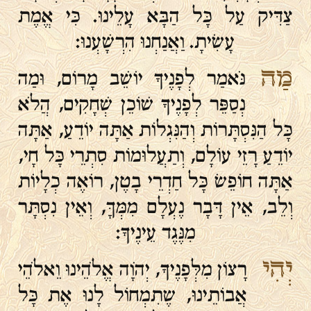
צַדִּיק עַל כָּל הַבָּא עָלֵינוּ. כִּי אֱמֶת
עָשִׂיתָ. וַאֲנַחְנוּ הִרְשָׁעְנוּ:
מַה
נֹּאמַר לְפָנֶיךָ יוֹשֵׁב מָרוֹם, וּמַה
נְסַפֵּר לְפָנֶיךָ שׁוֹכֵן שְׁחָקִים, הֲלֹא
כָּל הַנִּסְתָּרוֹת וְהַנִּגְלוֹת אַתָּה יוֹדֵעַ, אַתָּה
יוֹדֵעַ רָזֵי עוֹלָם, וְתַעֲלוּמוֹת סִתְרֵי כָּל חָי,
אַתָּה חוֹפֵשׂ כָּל חַדְרֵי בָטֶן, רוֹאֶה כְלָיוֹת
וְלֵב, אֵין דָּבָר נֶעְלָם מִמְּךָּ, וְאֵין נִסְתָּר
מִנֶּגֶד עֵינֶיךָ:
יְהִי
רָצוֹן מִלְּפָנֶיךָ, יְהֹוָה אֱלֹהֵינוּ וֵאלֹהֵי
אֲבוֹתֵינוּ, שֶתִמְחוֹל לָנוּ אֶת כָּל