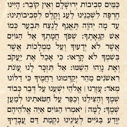
כַּמַּיִם סְבִיבוֹת יְרוּשָׁלָ‍ִם וְאֵין קוֹבֵר׃ הָיִינוּ
חֶרְפָּה לִשְׁכֵנֵינוּ לַעַג וָקֶלֶס לִסְבִיבוֹתֵינוּ׃
עַד מָה יְהֹוָה תֶּאֱנַף לָנֶצַח תִּבְעַר כְּמוֹ
אֵשׁ קִנְאָתֶךָ׃ שְׁפֹךְ חֲמָתְךָ אֶל הַגּוֹיִם
אֲשֶׁר לֹא יְדָעוּךָ וְעַל מַמְלָכוֹת אֲשֶׁר
בְּשִׁמְךָ לֹא קָרָאוּ׃ כִּי אָכַל אֶת יַעֲקֹב
וְאֶת נָוֵהוּ הֵשַׁמּוּ׃ אַל תִּזְכָּר לָנוּ עֲוֺנֹת
רִאשֹׁנִים מַהֵר יְקַדְּמוּנוּ רַחֲמֶיךָ כִּי דַלּוֹנוּ
מְאֹד׃ עָזְרֵנוּ ׀ אֱלֹהֵי יִשְׁעֵנוּ עַל דְּבַר כְּבוֹד
שְׁמֶךָ וְהַצִּילֵנוּ וְכַפֵּר עַל חַטֹּאתֵינוּ לְמַעַן
שְׁמֶךָ׃ לָמָּה ׀ יֹאמְרוּ הַגּוֹיִם אַיֵּה אֱלֹהֵיהֶם
יִוָּדַע בַּגֹּיִים לְעֵינֵינוּ נִקְמַת דַּם עֲבָדֶיךָ