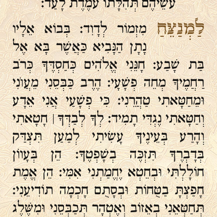
עֹשֵׂיהֶם תְּהִלָּתוֹ עֹמֶדֶת לָעַד׃
לַמְנַצֵּחַ
מִזְמוֹר לְדָוִד׃ בְּבוֹא אֵלָיו
נָתָן הַנָּבִיא כַּאֲשֶׁר בָּא אֶל
בַּת שָׁבַע׃ חָנֵּנִי אֱלֹהִים כְּחַסְדֶּךָ כְּרֹב
רַחֲמֶיךָ מְחֵה פְשָׁעָי׃ הֶרֶב כַּבְּסֵנִי מֵעֲוֺנִי
וּמֵחַטָּאתִי טַהֲרֵנִי׃ כִּי פְשָׁעַי אֲנִי אֵדָע
וְחַטָּאתִי נֶגְדִּי תָמִיד׃ לְךָ לְבַדְּךָ ׀ חָטָאתִי
וְהָרַע בְּעֵינֶיךָ עָשִׂיתִי לְמַעַן תִּצְדַּק
בְּדָבְרֶךָ תִּזְכֶּה בְשָׁפְטֶךָ׃ הֵן בְּעָווֹן
חוֹלָלְתִּי וּבְחֵטְא יֶחֱמַתְנִי אִמִּי׃ הֵן אֱמֶת
חָפַצְתָּ בַטֻּחוֹת וּבְסָתֻם חָכְמָה תוֹדִיעֵנִי׃
תְּחַטְּאֵנִי בְאֵזוֹב וְאֶטְהָר תְּכַבְּסֵנִי וּמִשֶּׁלֶג