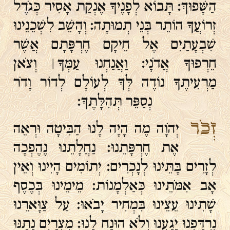
הַשָּׁפוּךְ׃ תָּבוֹא לְפָנֶיךָ אֶנְקַת אָסִיר כְּגֹדֶל
זְרוֹעֲךָ הוֹתֵר בְּנֵי תְמוּתָה׃ וְהָשֵׁב לִשְׁכֵנֵינוּ
שִׁבְעָתַיִם אֶל חֵיקָם חֶרְפָּתָם אֲשֶׁר
חֵרְפוּךָ אֲדֹנָי׃ וַאֲנַחְנוּ עַמְּךָ ׀ וְצֹאן
מַרְעִיתֶךָ נוֹדֶה לְּךָ לְעוֹלָם לְדוֹר וָדֹר
נְסַפֵּר תְּהִלָּתֶךָ׃
זְכֹר
יְהֹוָה מֶה הָיָה לָנוּ הַבִּיטָה וּרְאֵה
אֶת חֶרְפָּתֵנוּ׃ נַחֲלָתֵנוּ נֶהֶפְכָה
לְזָרִים בָּתֵּינוּ לְנָכְרִים׃ יְתוֹמִים הָיִינוּ וְאֵין
אָב אִמֹּתֵינוּ כְּאַלְמָנוֹת׃ מֵימֵינוּ בְּכֶסֶף
שָׁתִינוּ עֵצֵינוּ בִּמְחִיר יָבֹאוּ׃ עַל צַוָּארֵנוּ
נִרְדָּפְנוּ יָגַעְנוּ וְלֹא הוּנַח לָנוּ׃ מִצְרַיִם נָתַנּוּ