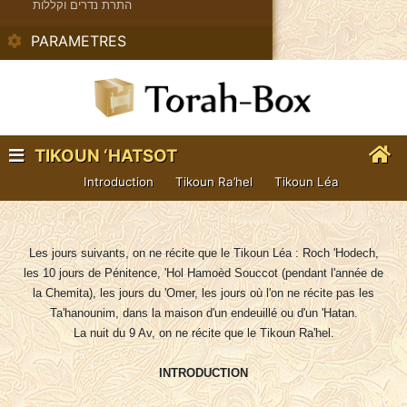
התרת נדרים וקללות
PARAMETRES
TIKOUN ‘HATSOT
Introduction
Tikoun Ra’hel
Tikoun Léa
Les jours suivants, on ne récite que le Tikoun Léa : Roch 'Hodech,
les 10 jours de Pénitence, 'Hol Hamoèd Souccot (pendant l'année de
la Chemita), les jours du 'Omer, les jours où l'on ne récite pas les
Ta'hanounim, dans la maison d'un endeuillé ou d'un 'Hatan.
La nuit du 9 Av, on ne récite que le Tikoun Ra'hel.
INTRODUCTION