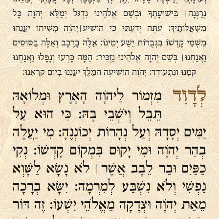
נְרַנְּנָה ׀ בִּישׁוּעָתֶךָ וּבְשֵׁם אֱלֹהֵינוּ נִדְגֹּל יְמַלֵּא יְהֹוָה כָּל
מִשְׁאֲלוֹתֶיךָ׃ עַתָּה יָדַעְתִּי כִּי הוֹשִׁיעַ ׀ יְהֹוָה מְשִׁיחוֹ יַעֲנֵהוּ
מִשְּׁמֵי קָדְשׁוֹ בִּגְבֻרוֹת יֵשַׁע יְמִינוֹ׃ אֵלֶּה בָרֶכֶב וְאֵלֶּה בַסּוּסִים
וַאֲנַחְנוּ ׀ בְּשֵׁם יְהֹוָה אֱלֹהֵינוּ נַזְכִּיר׃ הֵמָּה כָּרְעוּ וְנָפָלוּ וַאֲנַחְנוּ
קַּמְנוּ וַנִּתְעוֹדָד׃ יְהֹוָה הוֹשִׁיעָה הַמֶּלֶךְ יַעֲנֵנוּ בְיוֹם קָרְאֵנוּ׃
לְדָוִד
מִזְמוֹר לַיהֹוָה הָאָרֶץ וּמְלוֹאָהּ
תֵּבֵל וְיֹשְׁבֵי בָהּ׃ כִּי הוּא עַל
יַמִּים יְסָדָהּ וְעַל נְהָרוֹת יְכוֹנְנֶהָ׃ מִי יַעֲלֶה
בְהַר יְהֹוָה וּמִי יָקוּם בִּמְקוֹם קָדְשׁוֹ׃ נְקִי
כַפַּיִם וּבַר לֵבָב אֲשֶׁר ׀ לֹא נָשָׂא לַשָּׁוְא
נַפְשִׁי וְלֹא נִשְׁבַּע לְמִרְמָה׃ יִשָּׂא בְרָכָה
מֵאֵת יְהֹוָה וּצְדָקָה מֵאֱלֹהֵי יִשְׁעוֹ׃ זֶה דּוֹר