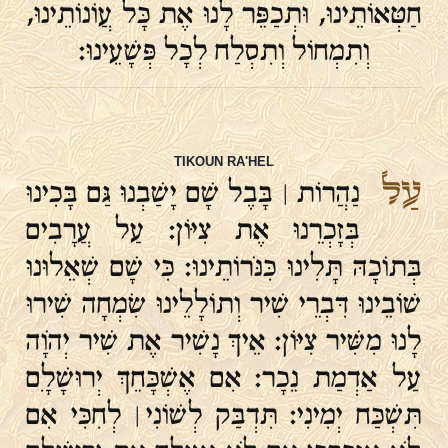
חַטְּאוֹתֵינוּ, וּתְכַפֵּר לָנוּ אֶת כָּל עֲוֹנוֹתֵינוּ,
וְתִמְחוֹל וְתִסְלַח לְכָל פְּשָׁעֵינוּ:
TIKOUN RA'HEL
עַל
נַהֲרוֹת ׀ בָּבֶל שָׁם יָשַׁבְנוּ גַּם בָּכִינוּ
בְּזָכְרֵנוּ אֶת צִיּוֹן׃ עַל עֲרָבִים
בְּתוֹכָהּ תָּלִינוּ כִּנֹּרוֹתֵינוּ׃ כִּי שָׁם שְׁאֵלוּנוּ
שׁוֹבֵינוּ דִּבְרֵי שִׁיר וְתוֹלָלֵינוּ שִׂמְחָה שִׁירוּ
לָנוּ מִשִּׁיר צִיּוֹן׃ אֵיךְ נָשִׁיר אֶת שִׁיר יְהֹוָה
עַל אַדְמַת נֵכָר׃ אִם אֶשְׁכָּחֵךְ יְרוּשָׁלָ‍ִם
תִּשְׁכַּח יְמִינִי׃ תִּדְבַּק לְשׁוֹנִי ׀ לְחִכִּי אִם