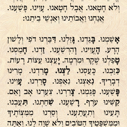
וְלא חָטָאנוּ. אֲבָל חָטָאנוּ. עָוִינוּ. פָּשַׁעְנוּ.
אֲנַחְנוּ וַאֲבוֹתֵינוּ וְאַנְשֵׁי בֵיתֵנוּ:
אָ
שַׁמְנוּ.
בָּ
גַדְנוּ.
גָּ
זַלְנוּ.
דִּ
בַּרְנוּ דֹפִי וְלָשׁון
הָרָע.
הֶ
עֱוִינוּ.
וְ
הִרְשַׁעְנוּ.
זַ
דְנוּ.
חָ
מַסְנוּ.
טָ
פַלְנוּ שֶׁקֶר וּמִרְמָה.
יָ
עַצְנוּ עֵצוֹת רָעוֹת.
כִּ
זַּבְנוּ. כָּעַסְנוּ.
לַצְנוּ. מָ
רַדְנוּ. מָרִינוּ
דְבָרֶיךָ.
נִ
אַצְנוּ. נִאַפְנוּ.
סָ
רַרְנוּ.
עָ
וִינוּ.
פָּ
שַׁעְנוּ. פָּגַמְנוּ.
צָ
רַרְנוּ. צִעַרְנוּ אָב וָאֵם.
קִ
שִּׁינוּ עֹרֶף.
רָ
שַׁעְנוּ.
שִׁ
חַתְנוּ.
תִּ
עַבְנוּ.
תָּעִינוּ וְתִעֲתַעְנוּ. וְסַרְנוּ מִמִּצְוֹתֶיךָ
וּמִמִּשְׁפָּטֶיךָ הַטּוֹבִים וְלֹא שָׁוָה לָנוּ. וְאַתָּה