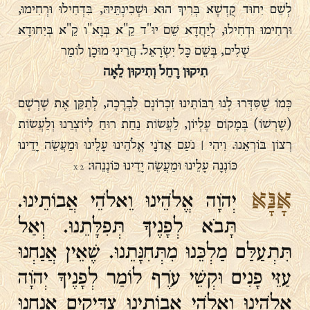
לְשֵׁם יִחוּד קֻדְשָׁא בְּרִיךְ הוּא וּשְׁכִינְתֵּיהּ, בִּדְחִילוּ וּרְחִימוּ,
וּרְחִימוּ וּדְחִילוּ, לְיַחֲדָא שֵׁם יוּ"ד קֵ"א בְּוָא"ו קֵ"א בְּיִחוּדָא
שְׁלִים, בְּשֵׁם כָּל יִשְׂרָאֵל. הֲרֵינִי מוּכָן לוֹמַר
תִיקוּן רָחֵל וְתִיקוּן לֵאָה
כְּמוֹ שֶׁסִּדְּרוּ לָנוּ רַבּוֹתֵינוּ זִכְרוֹנָם לִבְרָכָה, לְתַקֵּן אֶת שָׁרְשָׁם
(שָׁרְשׁוֹ) בְּמָקוֹם עֶלְיוֹן, לַעֲשׂוֹת נַחַת רוּחַ לְיוֹצְרֵנוּ וְלַעֲשׂוֹת
רְצוֹן בּוֹרְאֵנוּ. וִיהִי ׀ נֹעַם אֲדֹנָי אֱלֹהֵינוּ עָלֵינוּ וּמַעֲשֵׂה יָדֵינוּ
כּוֹנְנָה עָלֵינוּ וּמַעֲשֵׂה יָדֵינוּ כּוֹנְנֵהוּ׃
2 x
אָנָּא
יְהֹוָה אֱלֹהֵינוּ וֵאלֹהֵי אֲבוֹתֵינוּ.
תָּבֹא לְפָנֶיךָ תְּפִלָּתֵנוּ. וְאַל
תִּתְעַלַּם מַלְכֵּנוּ מִתְּחִנָּתֵנוּ. שֶׁאֵין אֲנַחְנוּ
עַזֵּי פָנִים וּקְשֵׁי עֹרֶף לוֹמַר לְפָנֶיךָ יְהֹוָה
אֱלֹהֵינוּ וֵאלֹהֵי אֲבוֹתֵינוּ צַדִּיקִים אֲנַחְנוּ