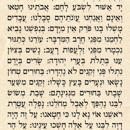
יָד אַשּׁוּר לִשְׂבֹּעַ לָחֶם׃ אֲבֹתֵינוּ חָטְאוּ
וְאֵינָם וַאֲנַחְנוּ עֲוֺנֹתֵיהֶם סָבָלְנוּ׃ עֲבָדִים
מָשְׁלוּ בָנוּ פֹּרֵק אֵין מִיָּדָם׃ בְּנַפְשֵׁנוּ נָבִיא
לַחְמֵנוּ מִפְּנֵי חֶרֶב הַמִּדְבָּר׃ עוֹרֵנוּ כְּתַנּוּר
נִכְמָרוּ מִפְּנֵי זַלְעֲפוֹת רָעָב׃ נָשִׁים בְּצִיּוֹן
עִנּוּ בְּתֻלֹת בְּעָרֵי יְהוּדָה׃ שָׂרִים בְּיָדָם
נִתְלוּ פְּנֵי זְקֵנִים לֹא נֶהְדָּרוּ׃ בַּחוּרִים טְחוֹן
נָשָׂאוּ וּנְעָרִים בָּעֵץ כָּשָׁלוּ׃ זְקֵנִים מִשַּׁעַר
שָׁבָתוּ בַּחוּרִים מִנְּגִינָתָם׃ שָׁבַת מְשׂוֹשׂ
לִבֵּנוּ נֶהְפַּךְ לְאֵבֶל מְחֹלֵנוּ׃ נָפְלָה עֲטֶרֶת
רֹאשֵׁנוּ אוֹי נָא לָנוּ כִּי חָטָאנוּ׃ עַל זֶה הָיָה
דָוֶה לִבֵּנוּ עַל אֵלֶּה חָשְׁכוּ עֵינֵינוּ׃ עַל הַר