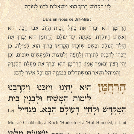
לָנוּ הַקָּדוֹשׁ בָּרוּךְ הוּא מִשְׁאֲלוֹת לִבֵּנוּ לְטוֹבָה:
Dans un repas de Brit-Mila :
הָרַחֲמָן הוּא יְבָרֵךְ אֶת בַּעַל הַבַּיִת הַזֶּה, אֲבִי הַבֵּן, הוּא
וְאִשְׁתּוֹ הַיּוֹלֶדֶת, מֵעַתָּה וְעַד עוֹלָם: הָרַחֲמָן הוּא יְבָרֵךְ אֶת
הַיֶּלֶד הַנּוֹלָד, וּכְשֵׁם שֶׁזִּכָּהוּ הַקָּדוֹשׁ בָּרוּךְ הוּא לַמִּילָה, כֵּן
יְזַכֵּהוּ לְהִכָּנֵס לַתּוֹרָה וְלַחֻפָּה וְלַמִּצְוֹת וּלְמַעֲשִׂים טוֹבִים, וְכֵן
יְהִי רָצוֹן וְנֹאמַר אָמֵן: הָרַחֲמָן הוּא יְבָרֵךְ אֶת מַעֲלַת הַסַּנְדָּק
וְהַמּוֹהֵל וּשְׁאָר הַמִּשְׁתַּדְּלִים בַּמִּצְוָה הֵם וְכָל אֲשֶׁר לָהֶם:
הָרַחֲמָן
הוּא יְחַיֵּנוּ וִיזַכֵּנוּ וִיקָרְבֵנוּ
לִימוֹת הַמָּשִׁיחַ וּלְבִנְיַן בֵּית
הַמִּקְדָּשׁ וּלְחַיֵּי הָעוֹלָם הַבָּא. מַגְדִּיל
(Le
Motsaé Chabbath, à Roch 'Hodech et à 'Hol Hamoèd, il faut
יְשׁוּעוֹת מַלְכּוֹ