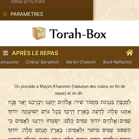
התרת נדרים וקללות
PARAMETRES
APRÈS LE REPAS
 Hamazone
Chéva' Berakhot
Mé'èn Chaloch
Boré Néfachot
On procède à Mayim A’haronim (l'ablution des mains en fin de
repas) et on dit :
לַמְנַצֵּחַ בִּנְגִינֹת מִזְמוֹר שִׁיר׃ אֱלֹהִים יְחָנֵּנוּ וִיבָרְכֵנוּ יָאֵר פָּנָיו
אִתָּנוּ סֶלָה׃ לָדַעַת בָּאָרֶץ דַּרְכֶּךָ בְּכָל גּוֹיִם יְשׁוּעָתֶךָ׃ יוֹדוּךָ
עַמִּים ׀ אֱלֹהִים יוֹדוּךָ עַמִּים כֻּלָּם׃ יִשְׂמְחוּ וִירַנְּנוּ לְאֻמִּים כִּי
תִשְׁפֹּט עַמִּים מִישֹׁר וּלְאֻמִּים ׀ בָּאָרֶץ תַּנְחֵם סֶלָה׃ יוֹדוּךָ