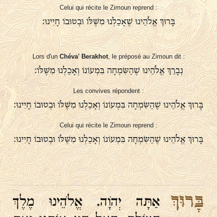
Celui qui récite le Zimoun reprend :
בָּרוּךְ אֱלֹהֵינוּ שֶׁאָכַלְנוּ מִשֶּׁלּוֹ וּבְטוּבוֹ חָיִינוּ:
Lors d'un
Chéva' Berakhot
, le préposé au Zimoun dit :
נְבָרֵךְ אֱלֹהֵינוּ שֶׁהַשִּׂמְחָה בִּמְעוֹנוֹ וְאָכַלְנוּ מִשֶּׁלּוֹ:
Les convives répondent :
בָּרוּךְ אֱלֹהֵינוּ שֶׁהַשִּׂמְחָה בִּמְעוֹנוֹ וְאָכַלְנוּ מִשֶּׁלּוֹ וּבְטוּבוֹ חָיִינוּ:
Celui qui récite le Zimoun reprend :
בָּרוּךְ אֱלֹהֵינוּ שֶׁהַשִּׂמְחָה בִּמְעוֹנוֹ וְאָכַלְנוּ מִשֶּׁלּוֹ וּבְטוּבוֹ חָיִינוּ:
בָּרוּךְ
אַתָּה יְהֹוָה. אֱלֹהֵינוּ מֶלֶךְ