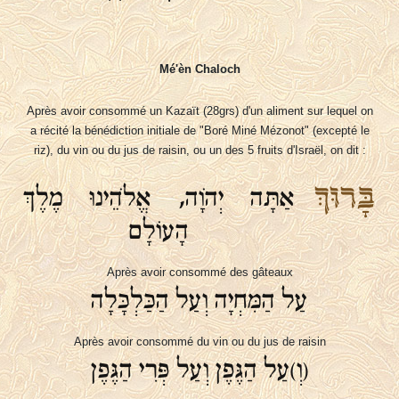
Mé'èn Chaloch
Après avoir consommé un Kazaït (28grs) d'un aliment sur lequel on
a récité la bénédiction initiale de "Boré Miné Mézonot" (excepté le
riz), du vin ou du jus de raisin, ou un des 5 fruits d'Israël, on dit :
בָּרוּךְ
אַתָּה יְהֹוָה, אֱלֹהֵינוּ מֶלֶךְ
הָעוֹלָם
Après avoir consommé des gâteaux
עַל הַמִּחְיָה וְעַל הַכַּלְכָּלָה
Après avoir consommé du vin ou du jus de raisin
(וְ)עַל הַגֶּפֶן וְעַל פְּרִי הַגֶּפֶן