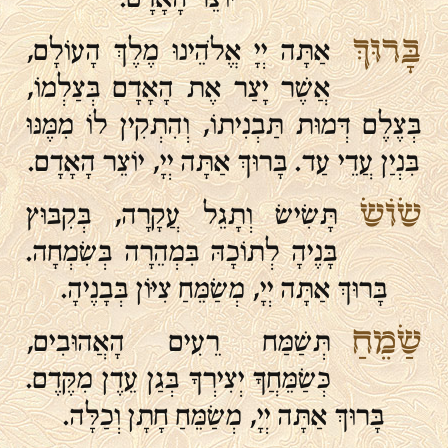
בָּרוּךְ
אַתָּה יְיָ אֱלֹהֵינוּ מֶלֶךְ הָעוֹלָם,
אֲשֶׁר יָצַר אֶת הָאָדָם בְּצַלְמוֹ,
בְּצֶלֶם דְּמוּת תַּבְנִיתוֹ, וְהִתְקִין לוֹ מִמֶּנּוּ
בִּנְיַן עֲדֵי עַד. בָּרוּךְ אַתָּה יְיָ, יוֹצֵר הָאָדָם.
שׂוֹשׂ
תָּשִׂישׂ וְתָגֵל עֲקָרָה, בְּקִבּוּץ
בָּנֶיהָ לְתוֹכָהּ בִּמְהֵרָה בְּשִׂמְחָה.
בָּרוּךְ אַתָּה יְיָ, מְשַׂמֵּחַ צִיּוֹן בְּבָנֶיהָ.
שַׂמֵחַ
תְּשַׁמַּח רֵעִים הָאֲהוּבִים,
כְּשַׂמֵּחֲךָ יְצִירְךָ בְּגַן עֵדֶן מִקֶּדֶם.
בָּרוּךְ אַתָּה יְיָ, מְשַׂמֵּחַ חָתָן וְכַלָּה.