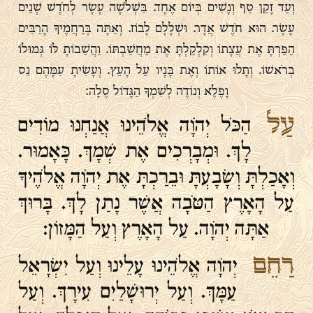
וְעַד זָקֵן טַף וְנָשִׁים בְּיוֹם אֶחָד. בִּשְׁלֹשָׁה עָשָׂר לְחֹדֶשׁ שְׁנֵים
עָשָׂר. הוּא חֹדֶשׁ אֲדָר. וּשְׁלָלָם לָבוֹז. וְאַתָּה בְּרַחֲמֶיךָ הָרַבִּים
הֵפַרְתָּ אֶת עֲצָתוֹ וְקִלְקַלְתָּ אֶת מַחֲשַׁבְתּוֹ. וַהֲשֵׁבוֹתָ לּוֹ גְּמוּלוֹ
בְרֹאשׁוֹ. וְתָלוּ אוֹתוֹ וְאֶת בָּנָיו עַל הָעֵץ. וְעָשִׂיתָ עִמָּהֶם נֵס
וָפֶלֶא וְנוֹדֶה לְשִׁמְךָ הַגָּדוֹל סֶלָה:
עַל
הַכֹּל יְהֹוָה אֱלֹהֵינוּ אֲנַחְנוּ מוֹדִים
לָךְ. וּמְבָרְכִים אֶת שְׁמָךְ. כָּאָמוּר.
וְאָכַלְתָּ וְשָׂבָעְתָּ וּבֵרַכְתָּ אֶת יְהֹוָה אֱלֹהֶיךָ
עַל הָאָרֶץ הַטֹּבָה אֲשֶׁר נָתַן לָךְ. בָּרוּךְ
אַתָּה יְהֹוָה. עַל הָאָרֶץ וְעַל הַמָּזוֹן:
רַחֵם
יְהֹוָה אֱלֹהֵינוּ עָלֵינוּ וְעַל יִשְׂרָאֵל
עַמָּךְ. וְעַל יְרוּשָׁלַיִם עִירָךְ. וְעַל