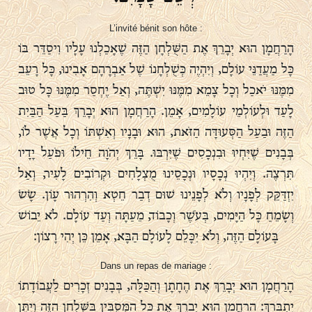
L’invité bénit son hôte :
הָרַחֲמָן הוּא יְבָרֵךְ אֶת הַשֻּׁלְחָן הַזֶּה שֶׁאָכַלְנוּ עָלָיו וִיסַדֵּר בּוֹ
כָּל מַעֲדַנֵּי עוֹלָם, וְיִהְיֶה כְּשֻׁלְחָנוֹ שֶׁל אַבְרָהָם אָבִינוּ, כָּל רָעֵב
מִמֶּנּוּ יֹאכַל וְכָל צָמֵא מִמֶּנּוּ יִשְׁתֶּה, וְאַל יֶחְסַר מִמֶּנּוּ כָּל טוּב
לָעַד וּלְעוֹלְמֵי עוֹלָמִים, אָמֵן. הָרַחֲמָן הוּא יְבָרֵךְ בַּעַל הַבַּיִת
הַזֶּה וּבַעַל הַסְּעוּדָּה הַזֹּאת, הוּא וּבָנָיו וְאִשְׁתּוֹ וְכָל אֲשֶׁר לוֹ,
בְּבָנִים שֶׁיִּחְיוּ וּבִנְכָסִים שֶׁיִּרְבּוּ. בָּרֵךְ יְהֹוָה חֵילוֹ וּפֹעַל יָדָיו
תִּרְצֶה. וְיִהְיוּ נְכָסָיו וּנְכָסֵינוּ מֻצְלָחִים וּקְרוֹבִים לָעִיר, וְאַל
יִזְדַּקֵּק לְפָנָיו וְלֹא לְפָנֵינוּ שׁוּם דְבַר חֵטְא וְהִרְהוּר עָוֹן. שָׂשׂ
וְשָׂמֵחַ כָּל הַיָּמִים, בְּעֹשֶׁר וְכָבוֹד, מֵעַתָּה וְעַד עוֹלָם. לֹא יֵבוֹשׁ
בָּעוֹלָם הַזֶּה, וְלֹא יִכָּלֵם לָעוֹלָם הַבָּא, אָמֵן כֵּן יְהִי רָצוֹן:
Dans un repas de mariage :
הָרַחֲמָן הוּא יְבָרֵךְ אֶת הֶחָתָן וְהַכַּלָּה, בְּבָנִים זְכָרִים לַעֲבוֹדָתוֹ
יִתְבָּרַךְ: הָרַחֲמָן הוּא יְבָרֵךְ אֶת כָּל הַמְּסֻבִּין בַּשֻּׁלְחָן הַזֶּה וְיִתֵּן