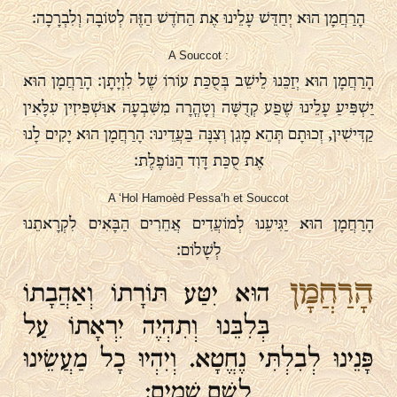
הָרַחֲמָן הוּא יְחַדֵּשׁ עָלֵינוּ אֶת הַחֹדֶשׁ הַזֶּה לְטוֹבָה וְלִבְרָכָה:
A Souccot :
הָרַחֲמָן הוּא יְזַכֵּנוּ לֵישֵׁב בְּסֻכַּת עוֹרוֹ שֶׁל לִוְיָתָן: הָרַחֲמָן הוּא
יַשְׁפִּיעַ עָלֵינוּ שֶׁפַע קְדֻשָּׁה וְטָהֳרָה מִשִּׁבְעָה אוּשְׁפִּיזִין עִלָּאִין
קַדִּישִׁין, זְכוּתָם תְּהֵא מָגֵן וְצִנָּה בַּעֲדֵינוּ: הָרַחֲמָן הוּא יָקִים לָנוּ
אֶת סֻכַּת דָּוִד הַנּוֹפֶלֶת:
A ‘Hol Hamoèd Pessa’h et Souccot
הָרַחֲמָן הוּא יַגִּיעֵנוּ לְמוֹעֲדִים אֲחֵרִים הַבָּאִים לִקְרָאתֵנוּ
לְשָׁלוֹם:
הָרַחֲמָן
הוּא יִטַּע תּוֹרָתוֹ וְאַהֲבָתוֹ
בְּלִבֵּנוּ וְתִהְיֶה יִרְאָתוֹ עַל
פָּנֵינוּ לְבִלְתִּי נֶחֱטָא. וְיִהְיוּ כָל מַעֲשֵׂינוּ
לְשֵׁם שָׁמָיִם: