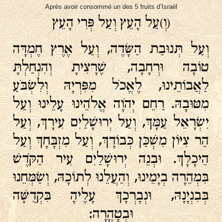
Après avoir consommé un des 5 fruits d’Israël
(וְ)עַל הָעֵץ וְעַל פְּרִי הָעֵץ
וְעַל תְּנוּבַת הַשָּׂדֶה, וְעַל אֶרֶץ חֶמְדָּה
טוֹבָה וּרְחָבָה, שֶׁרָצִיתָ וְהִנְחַלְתָּ
לַאֲבוֹתֵינוּ, לֶאֱכֹל מִפִּרְיָהּ וְלִשְׂבֹּעַ
מִטּוּבָהּ. רַחֵם יְהֹוָה אֱלֹהֵינוּ עָלֵינוּ וְעַל
יִשְׂרָאֵל עַמָּךְ, וְעַל יְרוּשָׁלַיִם עִירָךְ, וְעַל
הַר צִיּוֹן מִשְׁכַּן כְּבוֹדָךְ, וְעַל מִזְבָּחָךְ וְעַל
הֵיכָלָךְ. וּבְנֵה יְרוּשָׁלַיִם עִיר הַקֹּדֶשׁ
בִּמְהֵרָה בְיָמֵינוּ, וְהַעֲלֵנוּ לְתוֹכָהּ, וְשַׂמְּחֵנוּ
בְּבִנְיָנָהּ, וּנְבָרְכָךְ עָלֶיהָ בִּקְדֻשָּׁה
וּבְטָהֳרָה: