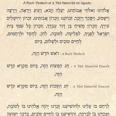
A Roch ‘Hodech et à ‘Hol Hamo’èd on rajoute :
אֱלֹהֵינוּ וֵאלֹהֵי אֲבוֹתֵינוּ, יַעֲלֶה וְיָבֹא, וְיַגִּיעַ וְיֵרָאֶה, וְיֵרָצֶה
וְיִשָּׁמַע, וְיִפָּקֵד וְיִזָּכֵר, זִכְרוֹנֵנוּ וְזִכְרוֹן אֲבוֹתֵינוּ, זִכְרוֹן יְרוּשָׁלַיִם
עִירָךְ, וְזִכְרוֹן מָשִׁיחַ בֶּן דָּוִד עַבְדָּךְ, וְזִכְרוֹן כָּל עַמְּךָ בֵּית
יִשְׂרָאֵל לְפָנֶיךָ, לִפְלֵיטָה, לְטוֹבָה, לְחֵן, לְחֶסֶד וּלְרַחֲמִים,
לְחַיִּים טוֹבִים וּלְשָׁלוֹם, בְּיוֹם
רֹאשׁ חֹדֶשׁ הַזֶּה,
A Roch 'Hodech :
חַג הַמַּצּוֹת הַזֶּה, בְּיוֹם מִקְרָא קֹדֶשׁ
A 'Hol Hamo'èd Pessa'h :
הַזֶּה,
חַג הַסֻּכּוֹת הַזֶּה, בְּיוֹם מִקְרָא קֹדֶשׁ
A 'Hol Hamo'èd Souccot :
הַזֶּה,
לְרַחֵם בּוֹ עָלֵינוּ וּלְהוֹשִׁיעֵנוּ. זָכְרֵנוּ יְהֹוָה אֱלֹהֵינוּ בּוֹ לְטוֹבָה,
וּפָקְדֵנוּ בוֹ לִבְרָכָה, וְהוֹשִׁיעֵנוּ בוֹ לְחַיִּים טוֹבִים, בִּדְבַר יְשׁוּעָה