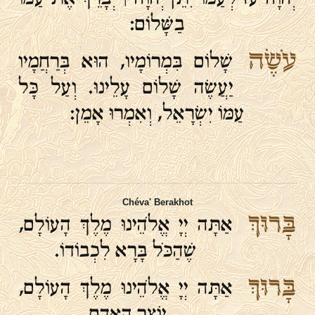
בַשָּׁלוֹם:
עֹשֶׂה
שָׁלוֹם בִּמְרוֹמָיו, הוּא בְּרַחֲמָיו
יַעֲשֶׂה שָׁלוֹם עָלֵינוּ. וְעַל כָּל
עַמּוֹ יִשְׂרָאֵל, וְאִמְרוּ אָמֵן:
Chéva' Berakhot
בָּרוּךְ
אַתָּה יְיָ אֱלֹהֵינוּ מֶלֶךְ הָעוֹלָם,
שֶׁהַכֹּל בָּרָא לִכְבוֹדוֹ.
בָּרוּךְ
אַתָּה יְיָ אֱלֹהֵינוּ מֶלֶךְ הָעוֹלָם,
יוֹצֵר הָאָדָם.