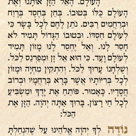
הָעוֹלָם. הָאֵל הַזָּן אוֹתָנוּ וְאֶת
הָעוֹלָם כֻּלּוֹ בְּטוּבוֹ. בְּחֵן בְּחֶסֶד בְּרֶוַח
וּבְרַחֲמִים רַבִּים. נֹתֵן לֶחֶם לְכָל בָּשָׂר כִּי
לְעוֹלָם חַסְדּוֹ. וּבְטוּבוֹ הַגָּדוֹל תָּמִיד לֹא
חָסַר לָנוּ. וְאַל יֶחְסַר לָנוּ מָזוֹן תָּמִיד
לְעוֹלָם וָעֶד. כִּי הוּא אֵל זָן וּמְפַרְנֵס לַכֹּל.
וְשֻׁלְחָנוֹ עָרוּךְ לַכֹּל. וְהִתְקִין מִחְיָה וּמָזוֹן
לְכָל בְּרִיּוֹתָיו אֲשֶׁר בָּרָא בְּרַחֲמָיו וּבְרוֹב
חֲסָדָיו. כָּאָמוּר. פּוֹתֵחַ אֶת יָדֶךָ וּמַשְׂבִּיעַ
לְכָל חַי רָצוֹן. בָּרוּךְ אַתָּה יְהֹוָה. הַזָּן אֶת
הַכֹּל:
נוֹדֶה
לְךָ יְהֹוָה אֱלֹהֵינוּ עַל שֶׁהִנְחַלְתָּ