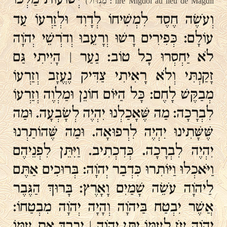
lire Migdol au lieu de Magdil : מִגְדּוֹל)
וְעֹשֶׂה חֶסֶד לִמְשִׁיחוֹ לְדָוִד וּלְזַרְעוֹ עַד
עוֹלָם: כְּפִירִים רָשׁוּ וְרָעֵבוּ וְדֹרְשֵׁי יְהֹוָה
לֹא יַחְסְרוּ כָל טוֹב: נַעַר ׀ הָיִיתִי גַּם
זָקַנְתִּי וְלֹא רָאִיתִי צַדִּיק נֶעֱזָב וְזַרְעוֹ
מְבַקֶּשׁ לָחֶם: כָּל הַיּוֹם חוֹנֵן וּמַלְוֶה וְזַרְעוֹ
לִבְרָכָה: מַה שֶּׁאָכַלְנוּ יִהְיֶה לְשָׂבְעָה. וּמַה
שֶּׁשָּׁתִינוּ יִהְיֶה לִרְפוּאָה. וּמַה שֶּׁהוֹתַרְנוּ
יִהְיֶה לִבְרָכָה. כְּדִכְתִיב. וַיִּתֵּן לִפְנֵיהֶם
וַיֹּאכְלוּ וַיּוֹתִרוּ כִּדְבַר יְהֹוָה: בְּרוּכִים אַתֶּם
לַיהֹוָה עֹשֵׂה שָׁמַיִם וָאָרֶץ: בָּרוּךְ הַגֶּבֶר
אֲשֶׁר יִבְטַח בַּיהֹוָה וְהָיָה יְהֹוָה מִבְטַחוֹ:
יְהֹוָה עֹז לְעַמּוֹ יִתֵּן יְהֹוָה ׀ יְבָרֵךְ אֶת עַמּוֹ