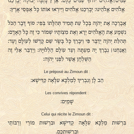
עַמִּים ׀ אֱלֹהִים יוֹדוּךָ עַמִּים כֻּלָּם׃ אֶרֶץ נָתְנָה יְבוּלָהּ יְבָרְכֵנוּ
אֱלֹהִים אֱלֹהֵינוּ׃ יְבָרְכֵנוּ אֱלֹהִים וְיִירְאוּ אוֹתוֹ כָּל אַפְסֵי אָרֶץ׃
אֲבָרְכָה אֶת יְהֹוָה בְּכָל עֵת תָּמִיד תְּהִלָּתוֹ בְּפִי׃ סוֹף דָּבָר הַכֹּל
נִשְׁמָע אֶת הָאֱלֹהִים יְרָא וְאֶת מִצְוֹתָיו שְׁמוֹר כִּי זֶה כָּל הָאָדָם:
תְּהִלַּת יְהֹוָה יְדַבֶּר פִּי וִיבָרֵךְ כָּל בָּשָׂר שֵׁם קָדְשׁוֹ לְעוֹלָם וָעֶד:
וַאֲנַחְנוּ ׀ נְבָרֵךְ יָהּ מֵעַתָּה וְעַד עוֹלָם הַלְלוּיָהּ: וַיְדַבֵּר אֵלַי זֶה
הַשֻּׁלְחָן אֲשֶׁר לִפְנֵי יְהֹוָה:
Le préposé au Zimoun dit :
הַב לָן וְנִבְרִיךְ לְמַלְכָּא עִלָּאָה קַדִּישָׁא:
Les convives répondent :
שָׁמַיִם:
Celui qui récite le Zimoun dit :
בִּרְשׁוּת מַלְכָּא עִלָּאָה קַדִּישָׁא וּבִרְשׁוּת מוֹרַי וְרַבּוֹתַי
וּבִרְשׁוּתְכֶם.