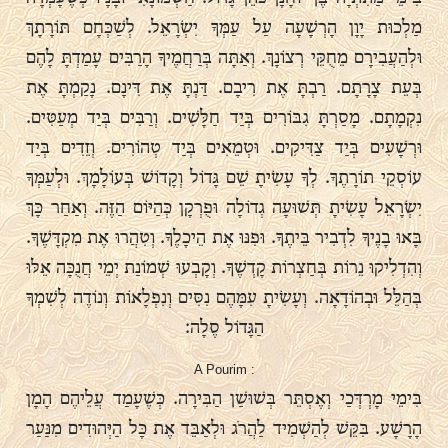
מַלְכוּת יָוָן הָרְשָׁעָה עַל עַמְּךָ יִשְׂרָאֵל. לְשַׁכְּחָם תּוֹרָתָךְ
וּלְהַעֲבִירָם מֵחֻקֵּי רְצוֹנָךְ. וְאַתָּה בְּרַחֲמֶיךָ הָרַבִּים עָמַדְתָּ לָהֶם
בְּעֵת צָרָתָם. רַבְתָּ אֶת רִיבָם. דַּנְתָּ אֶת דִּינָם. נָקַמְתָּ אֶת
נִקְמָתָם. מָסַרְתָּ גִבּוֹרִים בְּיַד חַלָּשִׁים. וְרַבִּים בְּיַד מְעַטִּים.
וּרְשָׁעִים בְּיַד צַדִּיקִים. וּטְמֵאִים בְּיַד טְהוֹרִים. וְזֵדִים בְּיַד
עוֹסְקֵי תוֹרָתֶךָ. לְךָ עָשִׂיתָ שֵׁם גָּדוֹל וְקָדוֹשׁ בְּעוֹלָמָךְ. וּלְעַמְּךָ
יִשְׂרָאֵל עָשִׂיתָ תְּשׁוּעָה גְדוֹלָה וּפֻרְקָן כְּהַיּוֹם הַזֶּה. וְאַחַר כָּךְ
בָּאוּ בָנֶיךָ לִדְבִיר בֵּיתֶךָ. וּפִנּוּ אֶת הֵיכָלֶךָ. וְטִהֲרוּ אֶת מִקְדָּשֶׁךָ.
וְהִדְלִיקוּ נֵרוֹת בְּחַצְרוֹת קָדְשֶׁךָ. וְקָבְעוּ שְׁמוֹנַת יְמֵי חֲנֻכָּה אֵלּוּ
בְּהַלֵּל וּבְהוֹדָאָה. וְעָשִׂיתָ עִמָּהֶם נִסִּים וְנִפְלָאוֹת וְנוֹדֶה לְשִׁמְךָ
הַגָּדוֹל סֶלָה:
A Pourim :
בִּימֵי מָרְדְּכַי וְאֶסְתֵּר בְּשׁוּשַׁן הַבִּירָה. כְּשֶׁעָמַד עֲלֵיהֶם הָמָן
הָרָשָׁע. בִּקֵּשׁ לְהַשְׁמִיד לַהֲרֹג וּלְאַבֵּד אֶת כָּל הַיְּהוּדִים מִנַּעַר