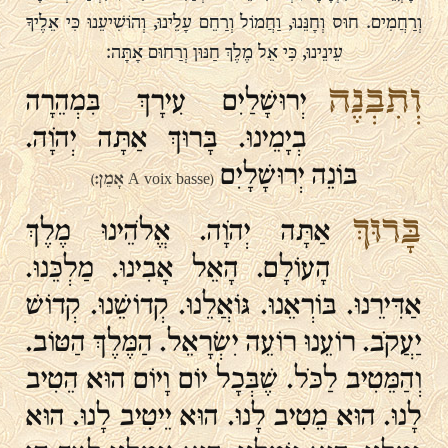
וְרַחֲמִים. חוּס וְחָנֵּנוּ, וַחֲמוֹל וְרַחֵם עָלֵינוּ, וְהוֹשִׁיעֵנוּ כִּי אֵלֶיךָ
עֵינֵינוּ, כִּי אֵל מֶלֶךְ חַנּוּן וְרַחוּם אָתָּה:
וְתִבְנֶה
יְרוּשָׁלַיִם עִירָךְ בִּמְהֵרָה
בְיָמֵינוּ. בָּרוּךְ אַתָּה יְהֹוָה.
בּוֹנֵה יְרוּשָׁלָיִם
(A voix basse אָמֵן:)
בָּרוּךְ
אַתָּה יְהֹוָה. אֱלֹהֵינוּ מֶלֶךְ
הָעוֹלָם. הָאֵל אָבִינוּ. מַלְכֵּנוּ.
אַדִּירֵנוּ. בּוֹרְאֵנוּ. גּוֹאֲלֵנוּ. קְדוֹשֵׁנוּ. קְדוֹשׁ
יַעֲקֹב. רוֹעֵנוּ רוֹעֵה יִשְׂרָאֵל. הַמֶּלֶךְ הַטּוֹב.
וְהַמֵּטִיב לַכֹּל. שֶׁבְּכָל יוֹם וָיוֹם הוּא הֵטִיב
לָנוּ. הוּא מֵטִיב לָנוּ. הוּא יֵיטִיב לָנוּ. הוּא