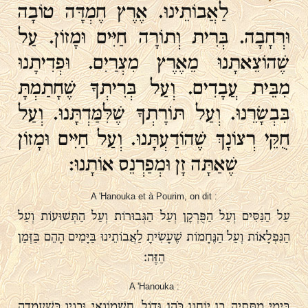
לַאֲבוֹתֵינוּ. אֶרֶץ חֶמְדָּה טוֹבָה
וּרְחָבָה. בְּרִית וְתוֹרָה חַיִּים וּמָזוֹן. עַל
שֶׁהוֹצֵאתָנוּ מֵאֶרֶץ מִצְרַיִם. וּפְדִיתָנוּ
מִבֵּית עֲבָדִים. וְעַל בְּרִיתְךָ שֶׁחָתַמְתָּ
בִּבְשָׂרֵנוּ. וְעַל תּוֹרָתְךָ שֶׁלִּמַּדְתָּנוּ. וְעַל
חֻקֵּי רְצוֹנָךְ שֶׁהוֹדַעְתָּנוּ. וְעַל חַיִּים וּמָזוֹן
שֶׁאַתָּה זָן וּמְפַרְנֵס אוֹתָנוּ:
A 'Hanouka et à Pourim, on dit :
עַל הַנִּסִּים וְעַל הַפֻּרְקָן וְעַל הַגְּבוּרוֹת וְעַל הַתְּשׁוּעוֹת וְעַל
הַנִּפְלָאוֹת וְעַל הַנֶּחָמוֹת שֶׁעָשִׂיתָ לַאֲבוֹתֵינוּ בַּיָּמִים הָהֵם בַּזְּמַן
הַזֶּה:
A 'Hanouka :
בִּימֵי מַתִּתְיָה בֶן יוֹחָנָן כֹּהֵן גָּדוֹל. חַשְׁמוֹנָאִי וּבָנָיו כְּשֶׁעָמְדָה