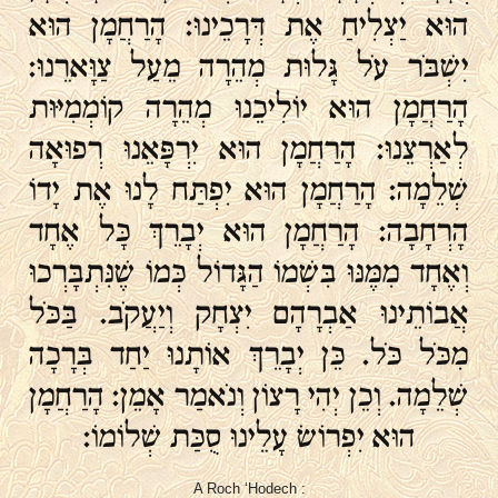
הוּא יַצְלִיחַ אֶת דְּרָכֵינוּ: הָרַחֲמָן הוּא
יִשְׁבֹּר עֹל גָּלוּת מְהֵרָה מֵעַל צַוָּארֵנוּ:
הָרַחֲמָן הוּא יוֹלִיכֵנוּ מְהֵרָה קוֹמְמִיּוּת
לְאַרְצֵנוּ: הָרַחֲמָן הוּא יִרְפָּאֵנוּ רְפוּאָה
שְׁלֵמָה: הָרַחֲמָן הוּא יִפְתַּח לָנוּ אֶת יָדוֹ
הָרְחָבָה: הָרַחֲמָן הוּא יְבָרֵךְ כָּל אֶחָד
וְאֶחָד מִמֶּנּוּ בִּשְׁמוֹ הַגָּדוֹל כְּמוֹ שֶׁנִּתְבָּרְכוּ
אֲבוֹתֵינוּ אַבְרָהָם יִצְחָק וְיַעֲקֹב. בַּכֹּל
מִכֹּל כֹּל. כֵּן יְבָרֵךְ אוֹתָנוּ יַחַד בְּרָכָה
שְׁלֵמָה. וְכֵן יְהִי רָצוֹן וְנֹאמַר אָמֵן: הָרַחֲמָן
הוּא יִפְרוֹשׂ עָלֵינוּ סֻכַּת שְׁלוֹמוֹ:
A Roch ‘Hodech :