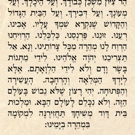
הַר צִיּוֹן מִשְׁכַּן כְּבוֹדָךְ. וְעַל הֵיכָלָךְ. וְעַל
מְעוֹנָךְ. וְעַל דְּבִירָךְ. וְעַל הַבַּיִת הַגָּדוֹל
וְהַקָּדוֹשׁ שֶׁנִּקְרָא שִׁמְךָ עָלָיו. אָבִינוּ.
רְעֵנוּ. זוּנֵנוּ. פַּרְנְסֵנוּ. כַּלְכְּלֵנוּ. הַרְוִיחֵנוּ
הַרְוַח לָנוּ מְהֵרָה מִכָּל צָרוֹתֵינוּ. וְנָא. אַל
תַּצְרִיכֵנוּ יְהֹוָה אֱלֹהֵינוּ. לִידֵי מַתְּנוֹת
בָּשָׂר וָדָם וְלֹא לִידֵי הַלְוָאָתָם. אֶלָּא
לְיָדְךָ הַמְּלֵאָה וְהָרְחָבָה. הָעֲשִׁירָה
וְהַפְּתוּחָה. יְהִי רָצוֹן שֶׁלֹּא נֵבוֹשׁ בָּעוֹלָם
הַזֶּה. וְלֹא נִכָּלֵם לָעוֹלָם הַבָּא. וּמַלְכוּת
בֵּית דָּוִד מְשִׁיחָךְ תַּחֲזִירֶנָּה לִמְקוֹמָהּ
בִּמְהֵרָה בְיָמֵינוּ: