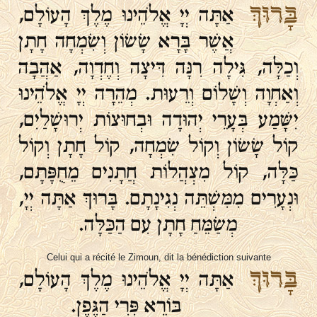
בָּרוּךְ
אַתָּה יְיָ אֱלֹהֵינוּ מֶלֶךְ הָעוֹלָם,
אֲשֶׁר בָּרָא שָׂשׂוֹן וְשִׂמְחָה חָתָן
וְכַלָּה, גִּילָה רִנָּה דִּיצָה וְחֶדְוָה, אַהֲבָה
וְאַחְוָה וְשָׁלוֹם וְרֵעוּת. מְהֵרָה יְיָ אֱלֹהֵינוּ
יִשָּׁמַע בְּעָרֵי יְהוּדָה וּבְחוּצוֹת יְרוּשָׁלַיִם,
קוֹל שָׂשׂוֹן וְקוֹל שִׂמְחָה, קוֹל חָתָן וְקוֹל
כַּלָּה, קוֹל מִצְהֲלוֹת חֲתָנִים מֵחֻפָּתָם,
וּנְעָרִים מִמִּשְׁתֵּה נְגִינָתָם. בָּרוּךְ אַתָּה יְיָ,
מְשַׂמֵּחַ חָתָן עִם הַכַּלָּה.
Celui qui a récité le Zimoun, dit la bénédiction suivante
בָּרוּךְ
אַתָּה יְיָ אֱלֹהֵינוּ מֶלֶךְ הָעוֹלָם,
בּוֹרֵא פְּרִי הַגֶּפֶן.