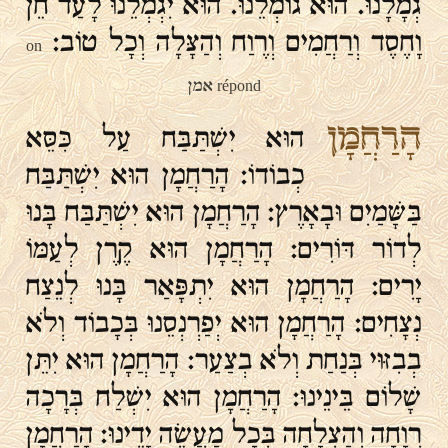
גְמָלָנוּ. הוּא גוֹמְלֵנוּ. הוּא יִגְמְלֵנוּ לָעַד חֵן
וָחֶסֶד וְרַחֲמִים וְרֶוַח וְהַצָּלָה וְכָל טוֹב:
on
répond אמן
הָרַחֲמָן
הוּא יִשְׁתַּבַּח עַל כִּסֵּא
כְבוֹדוֹ: הָרַחֲמָן הוּא יִשְׁתַּבַּח
בַּשָּׁמַיִם וּבָאָרֶץ: הָרַחֲמָן הוּא יִשְׁתַּבַּח בָּנוּ
לְדוֹר דּוֹרִים: הָרַחֲמָן הוּא קֶרֶן לְעַמּוֹ
יָרִים: הָרַחֲמָן הוּא יִתְפָּאַר בָּנוּ לְנֵצַח
נְצָחִים: הָרַחֲמָן הוּא יְפַרְנְסֵנוּ בְּכָבוֹד וְלֹא
בְבִזּוּי בְּנַחַת וְלֹא בְצַעַר: הָרַחֲמָן הוּא יִתֵּן
שָׁלוֹם בֵּינֵינוּ: הָרַחֲמָן הוּא יִשְׁלַח בְּרָכָה
רְוָחָה וְהַצְלָחָה בְּכָל מַעֲשֵׂה יָדֵינוּ: הָרַחֲמָן