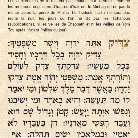
Les ashkénazes ne le récitent pas chaque jour. Certains, comme
les membres originaires d’Iran ou d'Irak ont le Minhag de ne pas le
réciter après la prière de Min'ha. Le Tsidouk Hadin ne sera pas
récité la nuit, les jours ou l’on ne dit pas les Ta'hanoun
(supplications), ni les veilles de Chabbath et ni les veilles de Yom
Tov après 'Hatsot (milieu du jour).
צַדִּיק
אַתָּה יְהֹוָה וְיָשָׁר מִשְׁפָּטֶיךָ׃
צַדִּיק יְהֹוָה בְּכָל דְּרָכָיו וְחָסִיד
בְּכָל מַעֲשָׂיו׃ צִדְקָתְךָ צֶדֶק לְעוֹלָם
וְתוֹרָתְךָ אֱמֶת׃ מִשְׁפְּטֵי יְהֹוָה אֱמֶת צָדְקוּ
יַחְדָּו׃ בַּאֲשֶׁר דְּבַר מֶלֶךְ שִׁלְטוֹן וּמִי יֹאמַר
לוֹ מַה תַּעֲשֶׂה׃ וְהוּא בְאֶחָד וּמִי יְשִׁיבֶנּוּ
וְנַפְשׁוֹ אִוְּתָה וַיָּעַשׂ׃ קָטֹן וְגָדוֹל שָׁם הוּא
וְעֶבֶד חָפְשִׁי מֵאֲדֹנָיו׃ הֵן בַּעֲבָדָיו לֹא
יַאֲמִין וּבְמַלְאָכָיו יָשִׂים תָּהֳלָה׃ אַף ׀