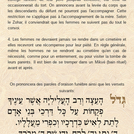
occasionnerait du tort. On annoncera avant la levée du corps que
les descendants du défunt ne pourront pas l'accompagner. Cette
restriction ne s'applique pas à l'accompagnement de la mère. Selon
le Zohar, il conviendrait que les femmes ne suivent pas du tout le
convoi.
4. Les femmes ne devraient jamais se rendre dans un cimetière et
elles recevront une récompense pour leur piété. En règle générale,
même les hommes ne se rendront au cimetière qu'en cas de
nécessité, comme pour un enterrement, ou pour visiter la tombe de
leurs parents. Il est bien de se tremper dans un Mikvé (bain rituel)
avant et après.
On prononcera des paroles d’oraison funèbre ainsi que les versets
suivants:
גְּדֹל
הָעֵצָה וְרַב הָעֲלִילִיָּה אֲשֶׁר עֵינֶיךָ
פְקֻחוֹת עַל כָּל דַּרְכֵי בְּנֵי אָדָם
לָתֵת לְאִישׁ כִּדְרָכָיו וְכִפְרִי מַעֲלָלָיו.
ה' נָתַן וה' לָקָח, יְהִי שֵׁם ה' מְבֹרָךְ.