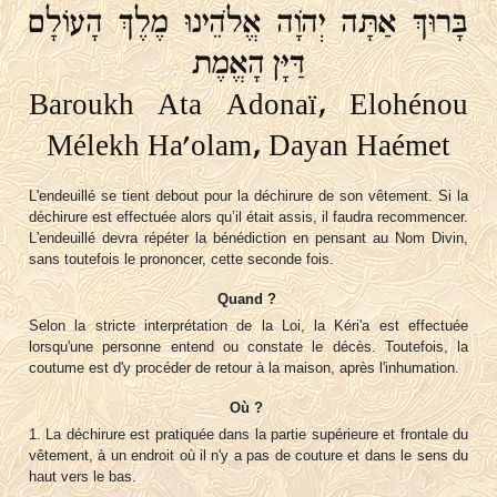
בָּרוּךְ ‬אַתָּה ‬יְהֹוָה אֱלֹהֵינוּ‬ מֶלֶךְ‬ הָעוֹלָם
‬דַּיָּן‬ הָאֱמֶת
Baroukh Ata Adonaï, Elohénou
Mélekh Ha'olam, Dayan Haémet
L'endeuillé se tient debout pour la déchirure de son vêtement. Si la
déchirure est effectuée alors qu’il était assis, il faudra recommencer.
L'endeuillé devra répéter la bénédiction en pensant au Nom Divin,
sans toutefois le prononcer, cette seconde fois.
Quand ?
Selon la stricte interprétation de la Loi, la Kéri'a est effectuée
lorsqu'une personne entend ou constate le décès. Toutefois, la
coutume est d'y procéder de retour à la maison, après l'inhumation.
Où ?
1. La déchirure est pratiquée dans la partie supérieure et frontale du
vêtement, à un endroit où il n'y a pas de couture et dans le sens du
haut vers le bas.