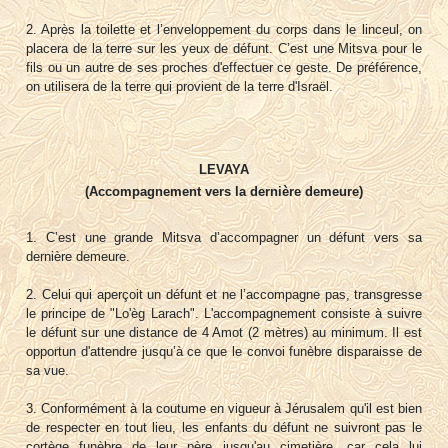
2. Après la toilette et l’enveloppement du corps dans le linceul, on
placera de la terre sur les yeux de défunt. C’est une Mitsva pour le
fils ou un autre de ses proches d'effectuer ce geste. De préférence,
on utilisera de la terre qui provient de la terre d'Israël.
LEVAYA
(Accompagnement vers la dernière demeure)
1. C’est une grande Mitsva d’accompagner un défunt vers sa
dernière demeure.
2. Celui qui aperçoit un défunt et ne l’accompagne pas, transgresse
le principe de "Lo'èg Larach". L'accompagnement consiste à suivre
le défunt sur une distance de 4 Amot (2 mètres) au minimum. Il est
opportun d'attendre jusqu’à ce que le convoi funèbre disparaisse de
sa vue.
3. Conformément à la coutume en vigueur à Jérusalem qu'il est bien
de respecter en tout lieu, les enfants du défunt ne suivront pas le
cortège funèbre de leur père jusqu'au cimetière, car cela lui