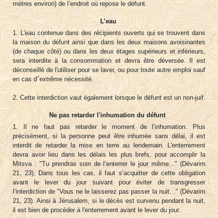
mètres environ) de l’endroit où repose le défunt.
L’eau
1. L'eau contenue dans des récipients ouverts qui se trouvent dans
la maison du défunt ainsi que dans les deux maisons avoisinantes
(de chaque côté) ou dans les deux étages supérieurs et inférieurs,
sera interdite à la consommation et devra être déversée. Il est
déconseillé de l'utiliser pour se laver, ou pour toute autre emploi sauf
en cas d׳extrême nécessité.
2. Cette interdiction vaut également lorsque le défunt est un non-juif.
Ne pas retarder l'inhumation du défunt
1. Il ne faut pas retarder le moment de l’inhumation. Plus
précisément, si la personne peut être inhumée sans délai, il est
interdit de retarder la mise en terre au lendemain. L'enterrement
devra avoir lieu dans les délais les plus brefs, pour accomplir la
Mitsva : "Tu prendras soin de l’enterrer le jour même..." (Dévarim
21, 23). Dans tous les cas, il faut s’acquitter de cette obligation
avant le lever du jour suivant pour éviter de transgresser
l’interdiction de "Vous ne le laisserez pas passer la nuit…" (Dévarim
21, 23). Ainsi à Jérusalem, si le décès est survenu pendant la nuit,
il est bien de procéder à l'enterrement avant le lever du jour.