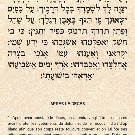
יְצַוֶּה לָּךְ לִשְׁמָרְךָ בְּכָל דְּרָכֶיךָ: עַל כַּפַּיִם
יִשָּׂאוּנְךָ פֶּן תִּגֹּף בָּאֶבֶן רַגְלֶךָ: עַל שַׁחַל
וָפֶתֶן תִּדְרֹךְ תִּרְמֹס כְּפִיר וְתַנִּין: כִּי בִי
חָשַׁק וַאֲפַלְּטֵהוּ אֲשַׂגְּבֵהוּ כִּי יָדַע שְׁמִי:
יִקְרָאֵנִי וְאֶעֱנֵהוּ עִמּוֹ אָנֹכִי בְצָרָה
אֲחַלְּצֵהוּ וַאֲכַבְּדֵהוּ: אֹרֶךְ יָמִים אַשְׂבִּיעֵהוּ
וְאַרְאֵהוּ בִּישׁוּעָתִי:
APRES LE DECES
1. Après avoir constaté le décès, on attendra vingt à trente minutes
avant d׳ôter les vêtements du défunt et de le recouvrir d’un drap
blanc afin que son corps reste toujours couvert et on lui ôte ses
vêtements avec respect comme on le ferait à un vivant. Puis, on