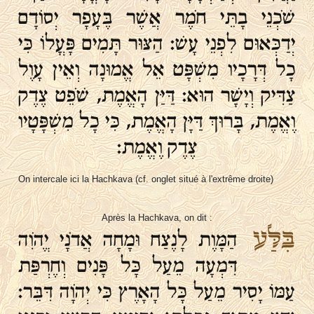
שֹׁכְנֵי בָתֵּי חֹמֶר אֲשֶׁר בֶּעָפָר יְסוֹדָם
יְדַכְּאוּם לִפְנֵי עָשׁ׃ הַצּוּר תָּמִים פָּעֳלוֹ כִּי
כָל דְּרָכָיו מִשְׁפָּט אֵל אֱמוּנָה וְאֵין עָוֶל
צַדִּיק וְיָשָׁר הוּא׃ דַּיַּן הָאֱמֶת, שֹׁפֵט צֶדֶק
וֶאֱמֶת, בָּרוּךְ דַּיָּן הָאֱמֶת, כִּי כָל מִשְׁפָּטָיו
צֶדֶק וֶאֱמֶת:
On intercale ici la Hachkava (cf. onglet situé à l'extrême droite)
Après la Hachkava, on dit :
בִּלַּע
הַמָּוֶת לָנֶצַח וּמָחָה אֲדֹנָי יֱהֹוִה
דִּמְעָה מֵעַל כָּל פָּנִים וְחֶרְפַּת
עַמּוֹ יָסִיר מֵעַל כָּל הָאָרֶץ כִּי יְהֹוָה דִּבֵּר׃