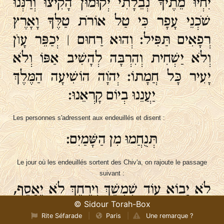
יִחְיוּ מֵתֶיךָ נְבֵלָתִי יְקוּמוּן הָקִיצוּ וְרַנְּנוּ
שֹׁכְנֵי עָפָר כִּי טַל אוֹרֹת טַלֶּךָ וָאָרֶץ
רְפָאִים תַּפִּיל׃ וְהוּא רַחוּם ׀ יְכַפֵּר עָוֺן
וְלֹא יַשְׁחִית וְהִרְבָּה לְהָשִׁיב אַפּוֹ וְלֹא
יָעִיר כָּל חֲמָתוֹ׃ יְהֹוָה הוֹשִׁיעָה הַמֶּלֶךְ
יַעֲנֵנוּ בְיוֹם קָרְאֵנוּ:
Les personnes s'adressent aux endeuillés et disent :
תְּנֻחֲמוּ מִן הַשָּׁמַיִם:
Le jour où les endeuillés sortent des Chiv'a, on rajoute le passage
suivant :
לֹא יָבוֹא עוֹד שִׁמְשֵׁךְ וִירֵחֵךְ לֹא יֵאָסֵף,
כִּי יְהֹוָה יִהְיֶה לָּךְ לְאוֹר עוֹלָם וְשָׁלְמוּ יְמֵי
© Sidour Torah-Box
Rite Séfarade
|
Paris
|
Une remarque ?