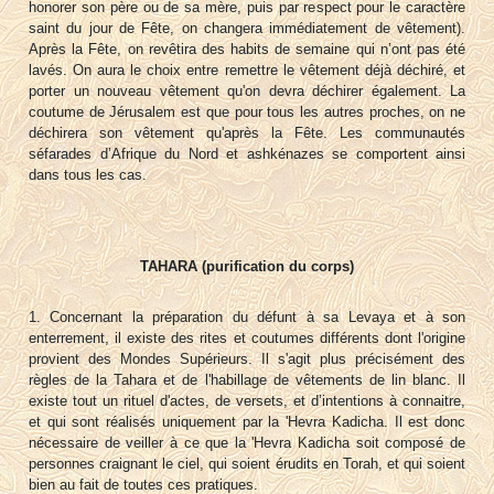
honorer son père ou de sa mère, puis par respect pour le caractère
saint du jour de Fête, on changera immédiatement de vêtement).
Après la Fête, on revêtira des habits de semaine qui n’ont pas été
lavés. On aura le choix entre remettre le vêtement déjà déchiré, et
porter un nouveau vêtement qu'on devra déchirer également. La
coutume de Jérusalem est que pour tous les autres proches, on ne
déchirera son vêtement qu'après la Fête. Les communautés
séfarades d’Afrique du Nord et ashkénazes se comportent ainsi
dans tous les cas.
TAHARA (purification du corps)
1. Concernant la préparation du défunt à sa Levaya et à son
enterrement, il existe des rites et coutumes différents dont l'origine
provient des Mondes Supérieurs. Il s'agit plus précisément des
règles de la Tahara et de l'habillage de vêtements de lin blanc. Il
existe tout un rituel d'actes, de versets, et d’intentions à connaitre,
et qui sont réalisés uniquement par la 'Hevra Kadicha. Il est donc
nécessaire de veiller à ce que la 'Hevra Kadicha soit composé de
personnes craignant le ciel, qui soient érudits en Torah, et qui soient
bien au fait de toutes ces pratiques.