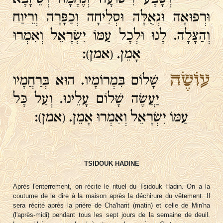
וּרְפוּאָה וּגְאֻלָּה וּסְלִיחָה וְכַפָּרָה וְרֵיוַח
וְהַצָּלָה. לָנוּ וּלְכָל עַמּוֹ יִשְׂרָאֵל וְאִמְרוּ
אָמֵן. (אמן):
עוֹשֶׂה
שָׁלוֹם בִּמְרוֹמָיו. הוּא בְּרַחֲמָיו
יַעֲשֶׂה שָׁלוֹם עָלֵינוּ. וְעַל כָּל
עַמּוֹ יִשְׂרָאֵל וְאִמְרוּ אָמֵן. (אמן):
TSIDOUK HADINE
Après l'enterrement, on récite le rituel du Tsidouk Hadin. On a la
coutume de le dire à la maison après la déchirure du vêtement. Il
sera récité après la prière de Cha'harit (matin) et celle de Min'ha
(l'après-midi) pendant tous les sept jours de la semaine de deuil.