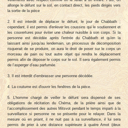
allonge le défunt sur le sol, en contact direct, les pieds dirigés vers
la sortie de la pièce
2. Il est interdit de déplacer le défunt, le jour de Chabbath ;
cependant, il est permis d'enlever les coussins qui le soutiennent et
les couvertures pour éviter une chaleur nuisible à son corps. Si la
personne est décédée après l'entrée du Chabbath et qu'en la
laissant ainsi jusqu'au lendemain, un processus de décomposition
risquerait de se produire, on aura le droit de poser sur le corps un
morceau de pain ou tout autre objet qui rendra le déplacement
permis afin de déposer le corps sur le sol. Il sera également permis
de l’asperger d’eau parfumée.
3. Il est interdit d’embrasser une personne décédée.
4. La coutume est d'ouvrir les fenêtres de la pièce.
5. L’homme chargé de veiller le défunt sera dispensé de ses
obligations de récitation du Chéma, de la prière ainsi que de
l’accomplissement des autres Mitsvot pendant le temps imparti à la
surveillance si personne ne se présente pour le relayer. Dans la
mesure où en priant, il ne nuit pas à sa surveillance, il lui sera
permis de prier à une distance supérieure à quatre Amot (deux