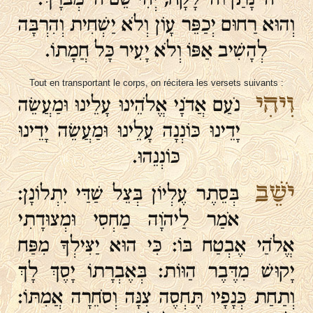
וְהוּא רַחוּם יְכַפֵּר עָו‍ֹן וְלֹא יַשְׁחִית וְהִרְבָּה
לְהָשִׁיב אַפּוֹ וְלֹא יָעִיר כָּל חֲמָתוֹ.
Tout en transportant le corps, on récitera les versets suivants :
וִיהִי
נֹעַם אֲדֹנָי אֱלֹהֵינוּ עָלֵינוּ וּמַעֲשֵׂה
יָדֵינוּ כּוֹנְנָה עָלֵינוּ וּמַעֲשֵׂה יָדֵינוּ
כּוֹנְנֵהוּ.
יֹשֵׁב
בְּסֵתֶר עֶלְיוֹן בְּצֵל שַׁדַּי יִתְלוֹנָן:
אֹמַר לַיהֹוָה מַחְסִי וּמְצוּדָתִי
אֱלֹהַי אֶבְטַח בּוֹ: כִּי הוּא יַצִּילְךָ מִפַּח
יָקוּשׁ מִדֶּבֶר הַוּוֹת: בְּאֶבְרָתוֹ יָסֶךְ לָךְ
וְתַחַת כְּנָפָיו תֶּחְסֶה צִנָּה וְסֹחֵרָה אֲמִתּוֹ: