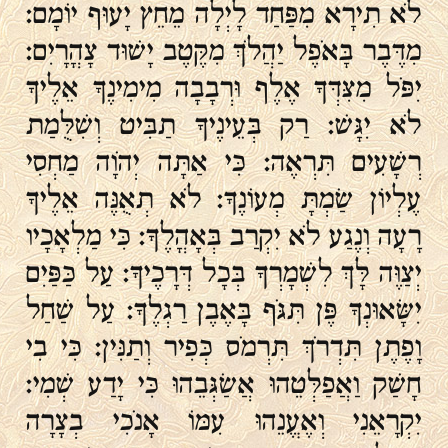
לֹא תִירָא מִפַּחַד לָיְלָה מֵחֵץ יָעוּף יוֹמָם:
מִדֶּבֶר בָּאֹפֶל יַהֲלֹךְ מִקֶּטֶב יָשׁוּד צָהֳרָיִם:
יִפֹּל מִצִּדְּךָ אֶלֶף וּרְבָבָה מִימִינֶךָ אֵלֶיךָ
לֹא יִגָּשׁ: רַק בְּעֵינֶיךָ תַבִּיט וְשִׁלֻּמַת
רְשָׁעִים תִּרְאֶה: כִּי אַתָּה יְהֹוָה מַחְסִי
עֶלְיוֹן שַׂמְתָּ מְעוֹנֶךָ: לֹא תְאֻנֶּה אֵלֶיךָ
רָעָה וְנֶגַע לֹא יִקְרַב בְּאָהֳלֶךָ: כִּי מַלְאָכָיו
יְצַוֶּה לָּךְ לִשְׁמָרְךָ בְּכָל דְּרָכֶיךָ: עַל כַּפַּיִם
יִשָּׂאוּנְךָ פֶּן תִּגֹּף בָּאֶבֶן רַגְלֶךָ: עַל שַׁחַל
וָפֶתֶן תִּדְרֹךְ תִּרְמֹס כְּפִיר וְתַנִּין: כִּי בִי
חָשַׁק וַאֲפַלְּטֵהוּ אֲשַׂגְּבֵהוּ כִּי יָדַע שְׁמִי:
יִקְרָאֵנִי וְאֶעֱנֵהוּ עִמּוֹ אָנֹכִי בְצָרָה