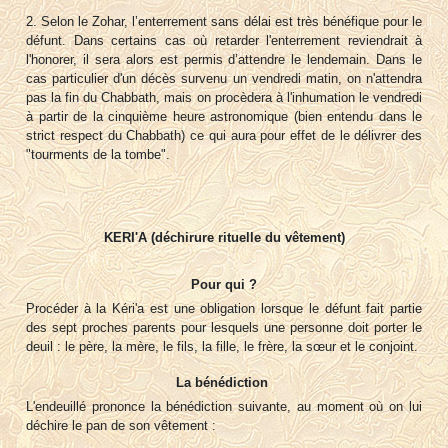
2. Selon le Zohar, l’enterrement sans délai est très bénéfique pour le
défunt. Dans certains cas où retarder l'enterrement reviendrait à
l'honorer, il sera alors est permis d’attendre le lendemain. Dans le
cas particulier d'un décès survenu un vendredi matin, on n'attendra
pas la fin du Chabbath, mais on procèdera à l'inhumation le vendredi
à partir de la cinquième heure astronomique (bien entendu dans le
strict respect du Chabbath) ce qui aura pour effet de le délivrer des
"tourments de la tombe".
KERI'A (déchirure rituelle du vêtement)
Pour qui ?
Procéder à la Kéri'a est une obligation lorsque le défunt fait partie
des sept proches parents pour lesquels une personne doit porter le
deuil : le père, la mère, le fils, la fille, le frère, la sœur et le conjoint.
La bénédiction
L'endeuillé prononce la bénédiction suivante, au moment où on lui
déchire le pan de son vêtement :