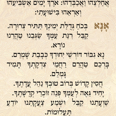
אֲחַלְּצֵהוּ וַאֲכַבְּדֵהוּ: אֹרֶךְ יָמִים אַשְׂבִּיעֵהוּ
וְאַרְאֵהוּ בִּישׁוּעָתִי:
אָנָּא
בְּכֹחַ גְּדֻלַּת יְמִינְךָ תַּתִּיר צְרוּרָה.
קַבֵּל רִנַּת עַמְּךָ שַׂגְּבֵנוּ טַהֲרֵנוּ
נוֹרָא.
נָא גִבּוֹר דּוֹרְשֵׁי יִחוּדְךָ כְּבָבַת שָׁמְרֵם.
בָּרְכֵם טַהֲרֵם רַחֲמֵי צִדְקָתְךָ תָּמִיד
גָּמְלֵם.
חֲסִין קָדוֹשׁ בְּרוֹב טוּבְךָ נַהֵל עֲדָתֶךָ.
יָחִיד גֵּאֶה לְעַמְּךָ פְּנֵה זוֹכְרֵי קְדֻשָּׁתֶךָ.
שַׁוְעָתֵנוּ קַבֵּל וּשְׁמַע צַעֲקָתֵנוּ יוֹדֵעַ
תַּעֲלוּמוֹת.