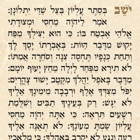
יֹשֵׁב
בְּסֵתֶר עֶלְיוֹן בְּצֵל שַׁדַּי יִתְלוֹנָן:
אֹמַר לַיהֹוָה מַחְסִי וּמְצוּדָתִי
אֱלֹהַי אֶבְטַח בּוֹ: כִּי הוּא יַצִּילְךָ מִפַּח
יָקוּשׁ מִדֶּבֶר הַוּוֹת: בְּאֶבְרָתוֹ יָסֶךְ לָךְ
וְתַחַת כְּנָפָיו תֶּחְסֶה צִנָּה וְסֹחֵרָה אֲמִתּוֹ:
לֹא תִירָא מִפַּחַד לָיְלָה מֵחֵץ יָעוּף יוֹמָם:
מִדֶּבֶר בָּאֹפֶל יַהֲלֹךְ מִקֶּטֶב יָשׁוּד צָהֳרָיִם:
יִפֹּל מִצִּדְּךָ אֶלֶף וּרְבָבָה מִימִינֶךָ אֵלֶיךָ
לֹא יִגָּשׁ: רַק בְּעֵינֶיךָ תַבִּיט וְשִׁלֻּמַת
רְשָׁעִים תִּרְאֶה: כִּי אַתָּה יְהֹוָה מַחְסִי
עֶלְיוֹן שַׂמְתָּ מְעוֹנֶךָ: לֹא תְאֻנֶּה אֵלֶיךָ
רָעָה וְנֶגַע לֹא יִקְרַב בְּאָהֳלֶךָ: כִּי מַלְאָכָיו