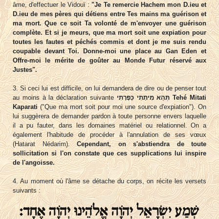
âme, d'effectuer le Vidouï :
"Je Te remercie Hachem mon D.ieu et
D.ieu de mes pères qui détiens entre Tes mains ma guérison et
ma mort. Que ce soit Ta volonté de m'envoyer une guérison
complète. Et si je meurs, que ma mort soit une expiation pour
toutes les fautes et péchés commis et dont je me suis rendu
coupable devant Toi. Donne-moi une place au Gan Eden et
Offre-moi le mérite de goûter au Monde Futur réservé aux
Justes".
3. Si ceci lui est difficile, on lui demandera de dire ou de penser tout
Tehé Mitati
תְּהֵא מִיתָתִי כַּפָּרָתִי
au moins à la déclaration suivante
Kaparati
("Que ma mort soit pour moi une source d'expiation"). On
lui suggèrera de demander pardon à toute personne envers laquelle
il a pu fauter, dans les domaines matériel ou relationnel. On a
également l'habitude de procéder à l'annulation de ses vœux
(Hatarat Nédarim).
Cependant, on s'abstiendra de toute
sollicitation si l'on constate que ces supplications lui inspire
de l'angoisse.
4. Au moment où l'âme se détache du corps, on récite les versets
suivants :
שְׁמַע יִשְׂרָאֵל יְהֹוָה אֱלֹהֵינוּ יְהֹוָה אֶחָד: