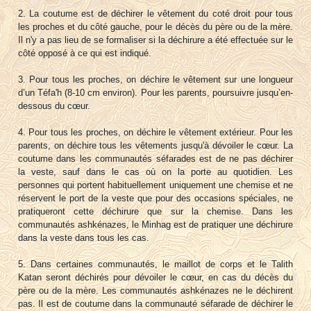
2. La coutume est de déchirer le vêtement du coté droit pour tous
les proches et du côté gauche, pour le décès du père ou de la mère.
Il n'y a pas lieu de se formaliser si la déchirure a été effectuée sur le
côté opposé à ce qui est indiqué.
3. Pour tous les proches, on déchire le vêtement sur une longueur
d’un Téfa'h (8-10 cm environ). Pour les parents, poursuivre jusqu’en-
dessous du cœur.
4. Pour tous les proches, on déchire le vêtement extérieur. Pour les
parents, on déchire tous les vêtements jusqu'à dévoiler le cœur. La
coutume dans les communautés séfarades est de ne pas déchirer
la veste, sauf dans le cas où on la porte au quotidien. Les
personnes qui portent habituellement uniquement une chemise et ne
réservent le port de la veste que pour des occasions spéciales, ne
pratiqueront cette déchirure que sur la chemise. Dans les
communautés ashkénazes, le Minhag est de pratiquer une déchirure
dans la veste dans tous les cas.
5. Dans certaines communautés, le maillot de corps et le Talith
Katan seront déchirés pour dévoiler le cœur, en cas du décès du
père ou de la mère. Les communautés ashkénazes ne le déchirent
pas. Il est de coutume dans la communauté séfarade de déchirer le