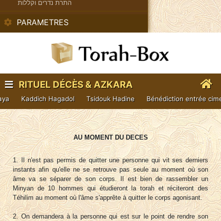
התרת נדרים וקללות
PARAMETRES
RITUEL DÉCÈS & AZKARA
aya
Kaddich Hagadol
Tsidouk Hadine
Bénédiction entrée cim
AU MOMENT DU DECES
1. Il n'est pas permis de quitter une personne qui vit ses derniers
instants afin qu'elle ne se retrouve pas seule au moment où son
âme va se séparer de son corps. Il est bien de rassembler un
Minyan de 10 hommes qui étudieront la torah et réciteront des
Téhilim au moment où l'âme s'apprête à quitter le corps agonisant.
2. On demandera à la personne qui est sur le point de rendre son