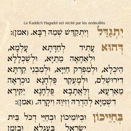
Le Kaddich Hagadol est récité par les endeuillés :
יִתְגַּדַּל
וְיִתְקַדַּשׁ שְׁמֵהּ רַבָּא. (אמן):
דְּהוּא
עָתִיד לְחַדָּתָא עָלְמָא,
וּלְאַחָאָה מֵתַיָּא, וּלְשַׁכְלָלָא
הֵיכְלָא, וּלְמִפְרַק חַיַּיָּא, וּלְמִבְנֵי קַרְתָּא
דִירוּשְׁלֵם, וּלְמֶעְקַר פֻּלְחָנָא נוּכְרָאָה
מֵאַרְעָא, וְלַאֲתָבָא פֻּלְחָנָא יַקִּירָא
דִשְׁמַיָּא לְהַדְרֵהּ וְזִיוֵהּ וִיקָרֵהּ. (אמן):
בְּחַיֵּיכוֹן
וּבְיוֹמֵיכוֹן וּבְחַיֵּי דְכֹל בֵּית
יִשְׂרָאֵל בַּעֲגָלָא וּבִזְמַן