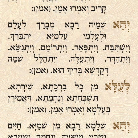
קָרִיב וְאִמְרוּ אָמֵן. (אמן):
יְהֵא
שְׁמֵיהּ רַבָּא מְבָרַךְ לְעָלַם
וּלְעָלְמֵי עָלְמַיָּא יִתְבָּרַךְ.
וְיִשְׁתַּבַּח. וְיִתְפָּאַר. וְיִתְרוֹמַם. וְיִתְנַשֵּׂא.
וְיִתְהַדָּר. וְיִתְעַלֶּה. וְיִתְהַלָּל שְׁמֵהּ
דְּקֻדְשָׁא בְּרִיךְ הוּא. (אמן):
לְעֵלָּא
מִן כָּל בִּרְכָתָא. שִׁירָתָא.
תִּשְׁבְּחָתָא וְנֶחָמָתָא. דַּאֲמִירָן
בְּעָלְמָא וְאִמְרוּ אָמֵן. (אמן):
יְהֵא
שְׁלָמָא רַבָּא מִן שְׁמַיָּא. חַיִּים
וְשָׂבָע וִישׁוּעָה וְנֶחָמָה וְשֵׁיזָבָא