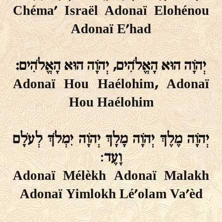
Chéma' Israël Adonaï Elohénou
Adonaï E'had
יְהֹוָה הוּא הָאֱלֹהִים, יְהֹוָה הוּא הָאֱלֹהִים:
Adonaï Hou Haélohim, Adonaï
Hou Haélohim
יְהֹוָה מֶלֶךְ יְהֹוָה מָלָךְ יְהֹוָה יִמְלֹךְ לְעֹלָם
וָעֶד
:
Adonaï Mélèkh Adonaï Malakh
Adonaï Yimlokh Lé'olam Va'èd