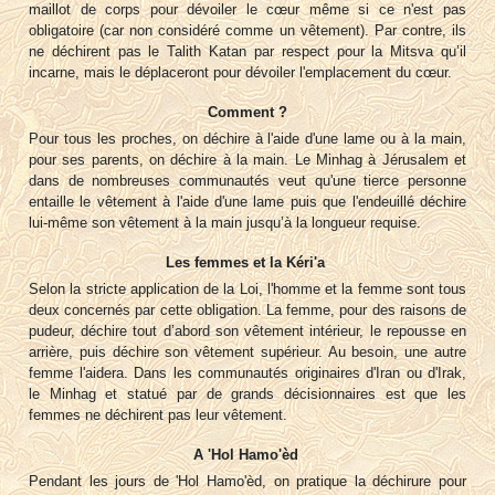
maillot de corps pour dévoiler le cœur même si ce n'est pas
obligatoire (car non considéré comme un vêtement). Par contre, ils
ne déchirent pas le Talith Katan par respect pour la Mitsva qu’il
incarne, mais le déplaceront pour dévoiler l'emplacement du cœur.
Comment ?
Pour tous les proches, on déchire à l'aide d'une lame ou à la main,
pour ses parents, on déchire à la main. Le Minhag à Jérusalem et
dans de nombreuses communautés veut qu'une tierce personne
entaille le vêtement à l'aide d'une lame puis que l'endeuillé déchire
lui-même son vêtement à la main jusqu’à la longueur requise.
Les femmes et la Kéri'a
Selon la stricte application de la Loi, l'homme et la femme sont tous
deux concernés par cette obligation. La femme, pour des raisons de
pudeur, déchire tout d’abord son vêtement intérieur, le repousse en
arrière, puis déchire son vêtement supérieur. Au besoin, une autre
femme l'aidera. Dans les communautés originaires d'Iran ou d'Irak,
le Minhag et statué par de grands décisionnaires est que les
femmes ne déchirent pas leur vêtement.
A 'Hol Hamo'èd
Pendant les jours de 'Hol Hamo'èd, on pratique la déchirure pour