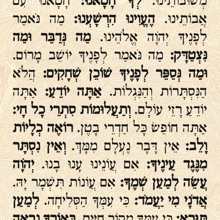
מְשׁוּבוֹתֵינוּ.
לְךָ חָטָאנוּ:
חָטָאנוּ עִם
אֲבוֹתֵינוּ.
הֶעֱוִינוּ הִרְשָׁעְנוּ:
מַה נֹּאמַר
לְפָנֶיךָ יְהֹוָה אֱלֹהֵינוּ.
מַה נְּדַבֵּר וּמַה
נִּצְטַדָּק:
מַה נֹּאמַר לְפָנֶיךָ יוֹשֵׁב מָרוֹם.
וּמַה נְּסַפֵּר לְפָנֶיךָ שׁוֹכֵן שְׁחָקִים:
הֲלֹא
הַנִּסְתָּרוֹת וְהַנִּגְלוֹת.
אַתָּה יוֹדֵעַ:
אַתָּה
יוֹדֵעַ רָזֵי עוֹלָם.
וְתַעֲלוּמוֹת סִתְרֵי כָל חָי:
אַתָּה חוֹפֵשׂ כָּל חַדְרֵי בָטֶן.
רוֹאֶה כְלָיוֹת
וָלֵב:
אֵין דָּבָר נֶעְלָם מִמָּךְ.
וְאֵין נִסְתָּר
מִנֶּגֶד עֵינֶיךָ:
אִם עֲוֹנֵינוּ עָנוּ בָנוּ.
יְהֹוָה
עֲשֵׂה לְמַעַן שְׁמֶךָ:
אִם עֲוֹנוֹת תִּשְׁמָר יָהּ.
אֲדֹנָי מִי יַעֲמֹד:
כִּי עִמְּךָ הַסְּלִיחָה.
לְמַעַן
תִּוָּרֵא:
כִּי עִמְּךָ מְקוֹר חַיִּים.
בְּאוֹרְךָ נִרְאֶה