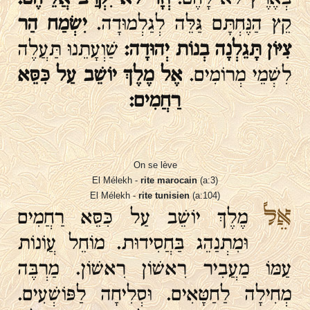
קֵץ הַנֶּחְתָּם גַּלֵּה לְגַלְמוּדָה.
יִשְׂמַח הַר
צִיּוֹן תָּגֵלְנָה בְנוֹת יְהוּדָה:
שַׁוְעָתֵנוּ תַּעֲלֶה
לִשְׁמֵי מְרוֹמִים.
אֶל מֶלֶךְ יוֹשֵׁב עַל כִּסֵּא
רַחֲמִים:
On se lève
El Mélekh -
rite marocain
(a:3)
El Mélekh -
rite tunisien
(a:104)
אֵל
מֶלֶךְ יוֹשֵׁב עַל כִּסֵּא רַחֲמִים
וּמִתְנַהֵג בַּחֲסִידוּת. מוֹחֵל עֲוֹנוֹת
עַמּוֹ מַעֲבִיר רִאשׁוֹן רִאשׁוֹן. מַרְבֶּה
מְחִילָה לַחַטָּאִים. וּסְלִיחָה לַפּוֹשְׁעִים.