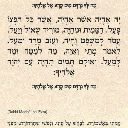
מַה לְּךָ נִרְדָּם קוּם קְרָא אֶל אֱלֹהֶיךָ:
יָהּ אֶהְיֶה אֲשֶׁר אֶהְיֶה, אֲשֶׁר כָּל חֶפְצוֹ
פָּעַל. הַמֵּמִית וּמְחַיֶּה, מוֹרִיד שְׁאוֹל וַיַּעַל.
עֲמֹד לְמִשְׁפָּט וֶחְיֵה, וַעֲזֹב מֶרֶד וּמַעַל.
לֵאמֹר מָתַי וְאַיֵּה, מַה לְּמַטָּה וּמַה
לְּמַעַל. וְאוּלָם תָּמִים תִּהְיֶה עִם יְהֹוָה
אֱלֹהֶיךָ:
מַה לְּךָ נִרְדָּם קוּם קְרָא אֶל אֱלֹהֶיךָ:
(Rabbi Moché Ibn 'Ezra)
קַמְתִּי בְּאַשְׁמוֹרֶת, לְבַקֵּשׁ עַל עֲוֹנִי. וְנַפְשִׁי שְׁחַרְחוֹרֶת, מִפְּנֵי