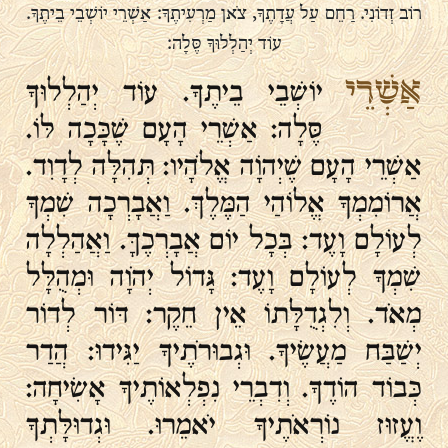
רוֹב זְדוֹנִי. רַחֵם עַל עֲדָתֶךָ, צֹאן מַרְעִיתֶךָ: אַשְׁרֵי יוֹשְׁבֵי בֵיתֶךָ.
עוֹד יְהַלְלוּךָ סֶּלָה:
אַשְׁרֵי
יוֹשְׁבֵי בֵיתֶךָ. עוֹד יְהַלְלוּךָ
סֶּלָה: אַשְׁרֵי הָעָם שֶׁכָּכָה לּוֹ.
אַשְׁרֵי הָעָם שֶׁיְהוָֹה אֱלֹהָיו: תְּהִלָּה לְדָוִד.
אֲרוֹמִמְךָ אֱלוֹהַי הַמֶּלֶךְ. וַאֲבָרְכָה שִׁמְךָ
לְעוֹלָם וָעֶד: בְּכָל יוֹם אֲבָרְכֶךָּ. וַאֲהַלְלָה
שִׁמְךָ לְעוֹלָם וָעֶד: גָּדוֹל יְהֹוָה וּמְהֻלָּל
מְאֹד. וְלִגְדֻלָּתוֹ אֵין חֵקֶר: דּוֹר לְדוֹר
יְשַׁבַּח מַעֲשֶׂיךָ. וּגְבוּרֹתֶיךָ יַגִּידוּ: הֲדַר
כְּבוֹד הוֹדֶךָ. וְדִבְרֵי נִפְלְאוֹתֶיךָ אָשִׂיחָה:
וֶעֱזוּז נוֹרְאֹתֶיךָ יֹאמֵרוּ. וּגְדוּלָּתְךָ