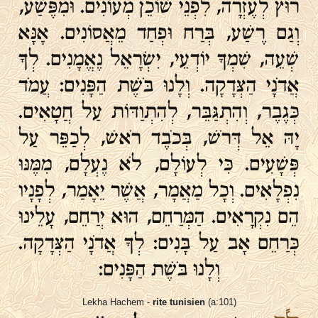
רוּץ לְעֶזְרָה, לִפְנֵי שׁוֹכֵן מְעוֹנִים. וּמִפֶּשַׁע,
וְגַם רֶשַׁע, בְּרַח וּפְחַד מֵאֲסוֹנִים. אָנָּא
שְׁעֵה, שִׁמְךָ יוֹדְעֵי, יִשְׂרָאֵל נֶאֱמָנִים. לְךָ
אֲדֹנָי הַצְּדָקָה. וְלָנוּ בֹּשֶׁת הַפָּנִים: עֲמֹד
כְּגֶבֶר, וְהִתְגַּבֵּר, לְהִתְוַדּוֹת עַל חֲטָאִים.
יָהּ אֵל דְּרֹשׁ, בְּכֹבֶד רֹאשׁ, לְכַפֵּר עַל
פְּשָׁעִים. כִּי לְעוֹלָם, לֹא נֶעְלָם, מִמֶּנּוּ
נִפְלָאִים. וְכָל מַאֲמָר, אֲשֶׁר יֵאָמַר, לְפָנָיו
הֵם נִקְרָאִים. הַמְּרַחֵם, הוּא יְרַחֵם, עָלֵינוּ
כְּרַחֵם אָב עַל בָּנִים: לְךָ אֲדֹנָי הַצְּדָקָה.
וְלָנוּ בֹּשֶׁת הַפָּנִים:
Lekha Hachem -
rite tunisien
(a:101)