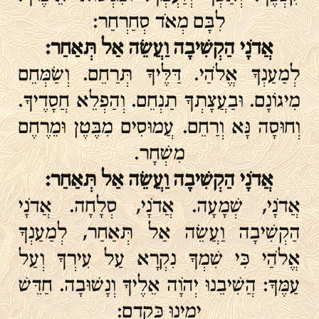
לִבָּם מְאֹד סְחַרְחַר:
אֲדֹנָי הַקְשִׁיבָה וַעֲשֵׂה אַל תְּאַחַר:
לְמַעַנְךָ אֱלֹהַי. דַּלֶּיךָ תְּרַחֵם. וְשַׂמְּחֵם
מִיגוֹנָם. וּבַעֲצָתְךָ תַנְחֵם. וְהַפְלֵא חֲסָדֶיךָ.
וְחוּסָה נָּא וְרַחֵם. עֲמוּסִים מִבֶּטֶן וּמֵרֶחֶם
מִשְׁחָר.
אֲדֹנָי הַקְשִׁיבָה וַעֲשֵׂה אַל תְּאַחַר:
אֲדֹנָי, שְׁמָעָה. אֲדֹנָי, סְלָחָה. אֲדֹנָי
הַקְשִׁיבָה וַעֲשֵׂה אַל תְּאַחַר, לְמַעַנְךָ
אֱלֹהַי כִּי שִׁמְךָ נִקְרָא עַל עִירְךָ וְעַל
עַמֶּךָ: הֲשִׁיבֵנוּ יְהֹוָה אֵלֶיךָ וְנָשׁוּבָה. חַדֵּשׁ
יָמֵינוּ כְּקֶדֶם: