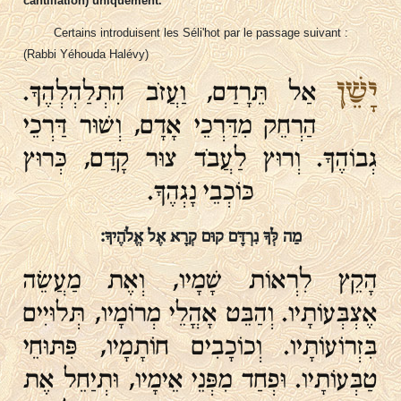
cantillation) uniquement.
Certains introduisent les Séli'hot par le passage suivant :
(Rabbi Yéhouda Halévy)
יָשֵׁן
אַל תֵּרָדַם, וַעֲזֹב הִתְלַהְלְהֶךָ.
הַרְחֵק מִדַּרְכֵי אָדָם, וְשׁוּר דַּרְכֵי
גְבוֹהֶךָ. וְרוּץ לַעֲבֹד צוּר קָדַם, כְּרוּץ
כּוֹכְבֵי נָגְהֶךָ.
מַה לְּךָ נִרְדָּם קוּם קְרָא אֶל אֱלֹהֶיךָ:
הָקֵץ לִרְאוֹת שָׁמָיו, וְאֶת מַעֲשֵׂה
אֶצְבְּעוֹתָיו. וְהַבֵּט אָהֳלֵי מְרוֹמָיו, תְּלוּיִים
בִּזְרוֹעוֹתָיו. וְכוֹכָבִים חוֹתָמָיו, פִּתּוּחֵי
טַבְּעוֹתָיו. וּפְחַד מִפְּנֵי אֵימָיו, וּתְיַחֵל אֶת