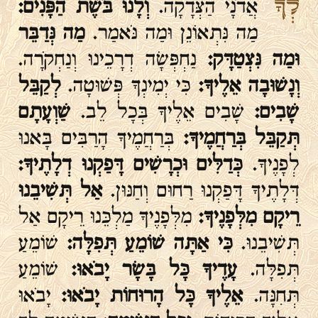
לְךָ
אֲדֹנָי הַצְּדָקָה.
וְלָנוּ בֹּשֶׁת הַפָּנִים:
מַה נִּתְאוֹנֵן וּמַה נֹּאמַר.
מַה נְּדַבֵּר
וּמַה נִּצְטַדָּק:
נַחְפְּשָׂה דְרָכֵינוּ וְנַחְקֹרָה.
וְנָשׁוּבָה אֵלֶיךָ:
כִּי יְמִינְךָ פְּשׁוּטָה.
לְקַבֵּל
שָׁבִים:
שָׁבִים אֵלֶיךָ בְּכָל לֵב.
שַׁוְעָתָם
תְּקַבֵּל בְּרַחֲמֶיךָ:
בְּרַחֲמֶיךָ הָרַבִּים בָּאנוּ
לְפָנֶיךָ.
כְּדַלִּים וּכְרָשִׁים דָּפַקְנוּ דְלָתֶיךָ:
דְּלָתֶיךָ דָּפַקְנוּ רַחוּם וְחַנּוּן.
אַל תְּשִׁיבֵנוּ
רֵיקָם מִלְּפָנֶיךָ:
מִלְּפָנֶיךָ מַלְכֵּנוּ רֵיקָם אַל
תְּשִׁיבֵנוּ.
כִּי אַתָּה שׁוֹמֵעַ תְּפִלָּה:
שׁוֹמֵעַ
תְּפִלָּה.
עָדֶיךָ כָּל בָּשָׂר יָבֹאוּ:
שׁוֹמֵעַ
תְּחִנָּה.
אֵלֶיךָ כָּל הָרוּחוֹת יָבֹאוּ:
יָבֹאוּ