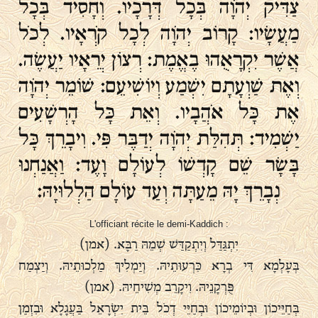
צַדִּיק יְהֹוָה בְּכָל דְּרָכָיו. וְחָסִיד בְּכָל
מַעֲשָׂיו: קָרוֹב יְהֹוָה לְכָל קֹרְאָיו. לְכֹל
אֲשֶׁר יִקְרָאֻהוּ בֶאֱמֶת: רְצוֹן יְרֵאָיו יַעֲשֶׂה.
וְאֶת שַׁוְעָתָם יִשְׁמַע וְיוֹשִׁיעֵם: שׁוֹמֵר יְהֹוָה
אֶת כָּל אֹהֲבָיו. וְאֵת כָּל הָרְשָׁעִים
יַשְׁמִיד: תְּהִלַּת יְהֹוָה יְדַבֶּר פִּי. וִיבָרֵךְ כָּל
בָּשָׂר שֵׁם קָדְשׁוֹ לְעוֹלָם וָעֶד: וַאֲנַחְנוּ
נְבָרֵךְ יָהּ מֵעַתָּה וְעַד עוֹלָם הַלְלוּיָהּ:
L'officiant récite le demi-Kaddich :
יִתְגַּדַּל וְיִתְקַדַּשׁ שְׁמֵהּ רַבָּא. (אמן)
בְּעָלְמָא דִּי בְרָא כִּרְעוּתֵיהּ. וְיַמְלִיךְ מַלְכוּתֵיהּ. וְיַצְמַח
פֻּרְקָנֵיהּ. וִיקָרֵב מְשִׁיחֵיהּ. (אמן)
בְּחַיֵּיכוֹן וּבְיוֹמֵיכוֹן וּבְחַיֵּי דְכֹל בֵּית יִשְׂרָאֵל בַּעֲגָלָא וּבִזְמַן