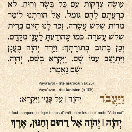
עוֹשֶׂה צְדָקוֹת עִם כָּל בָּשָׂר וְרוּחַ. לֹא
כְרָעָתָם לָהֶם גּוֹמֵל. אֵל הוֹרֵתָנוּ לוֹמַר
מִדּוֹת שְׁלֹשׁ עֶשְׂרֵה. זְכֹר לָנוּ הַיּוֹם בְּרִית
שְׁלֹשׁ עֶשְׂרֵה. כְּמוֹ שֶׁהוֹדַעְתָּ לֶעָנָו מִקֶּדֶם.
וְכֵן כָּתוּב בְּתוֹרָתָךְ: וַיֵּרֶד יְהֹוָה בֶּעָנָן
וַיִּתְיַצֵּב עִמּוֹ שָׁם. וַיִּקְרָא בְשֵׁם, יְהֹוָה.
וְשָׁם נֶאֱמַר:
Vaya'avor -
rite marocain
(a:25)
Vaya'avor -
rite tunisien
(a:105)
וַיַּעֲבֹר
יְהֹוָה ׀ עַל פָּנָיו וַיִּקְרָא:
Il faut marquer un léger temps d'arrêt entre les deux mots "Ado-naï"
יְהֹוָה | יְהֹוָה אֵל רַחוּם וְחַנּוּן, אֶרֶךְ