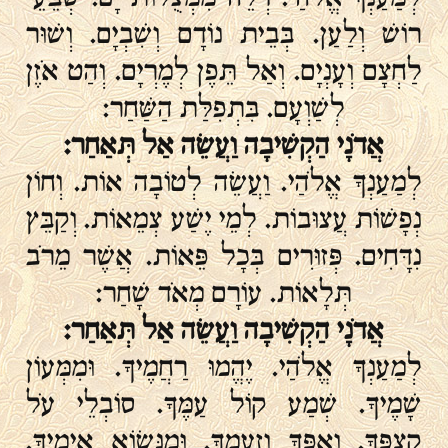
רוֹשׁ וְלַעַן. בְּבֵית נוֹדָם וְשִׁבְיָם. וְשׁוּר
לַחְצָם וְעָנְיָם. וְאַל תֵּפֶן לְמֶרְיָם. וְהַט אֹזֶן
לְשַׁוְעָם. בִּתְפִלַּת הַשַּׁחַר:
אֲדֹנָי הַקְשִׁיבָה וַעֲשֵׂה אַל תְּאַחַר:
לְמַעַנְךָ אֱלֹהַי. וַעֲשֵׂה לְטוֹבָה אוֹת. וְחוֹן
נְפָשׁוֹת עֲצוּבוֹת. לְמֵי יֶשַׁע צְמֵאוֹת. וְקַבֵּץ
נִדָּחִים. פְּזוּרִים בְּכָל פֵּאוֹת. אֲשֶׁר מֵרֹב
תְּלָאוֹת. עוֹרָם מְאֹד שָׁחַר:
אֲדֹנָי הַקְשִׁיבָה וַעֲשֵׂה אַל תְּאַחַר:
לְמַעַנְךָ אֱלֹהַי. יֶהֱמוּ רַחֲמֶיךָ. וּמִמְּעוֹן
שָׁמֶיךָ. שְׁמַע קוֹל עַמֶּךָ. סוֹבְלֵי עֹל
קִצְפֶּךָ. וְאַפְּךָ וְזַעְמְךָ. וּמִנְּשׂוֹא אֵימֶיךָ.