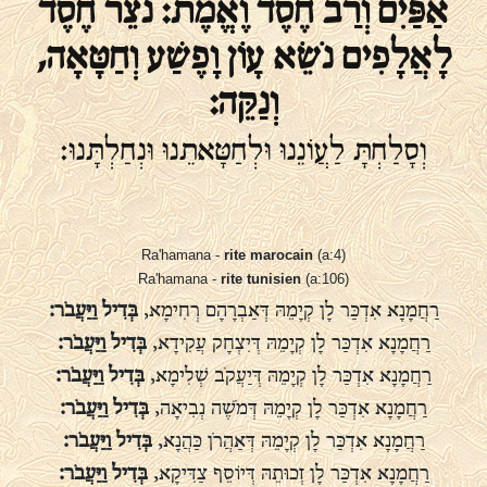
אַפַּיִם וְרַב חֶסֶד וֶאֱמֶת: נֹצֵר חֶסֶד
לָאֲלָפִים נֹשֵׂא עָוֹן וָפֶשַׁע וְחַטָּאָה,
וְנַקֵּה:
וְסָלַחְתָּ לַעֲוֹנֵנוּ וּלְחַטָּאתֵנוּ וּנְחַלְתָּנוּ:
Ra'hamana -
rite marocain
(a:4)
Ra'hamana -
rite tunisien
(a:106)
רַחֲמָנָא אִדְכַּר לָן קְיָמֵהּ דְּאַבְרָהָם רְחִימָא,
בְּדִיל וַיַּעֲבֹר:
רַחֲמָנָא אִדְכַּר לָן קְיָמֵהּ דְּיִצְחָק עֲקִידָא,
בְּדִיל וַיַּעֲבֹר:
רַחֲמָנָא אִדְכַּר לָן קְיָמֵהּ דְּיַעֲקֹב שְׁלִימָא,
בְּדִיל וַיַּעֲבֹר:
רַחֲמָנָא אִדְכַּר לָן קְיָמֵהּ דְּמֹשֶׁה נְבִיאָה,
בְּדִיל וַיַּעֲבֹר:
רַחֲמָנָא אִדְכַּר לָן קְיָמֵהּ דְּאַהֲרֹן כַּהֲנָא,
בְּדִיל וַיַּעֲבֹר:
רַחֲמָנָא אִדְכַּר לָן זְכוּתֵהּ דְּיוֹסֵף צַדִּיקָא,
בְּדִיל וַיַּעֲבֹר: