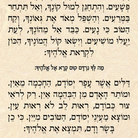
פְּשָׁעִים. וְהִתְחַנֵּן לְמוּל קוֹנֶךָ, וְאַל תִּתְחַר
בַּמְּרֵעִים. וְהַשְׁפֵּל מְאֹד אֶת גְּאוֹנְךָ, וְקַח
הַטּוֹב כִּי נָעִים. כַּבֵּד אֵל מֵהוֹנֶךָ, לְעֵת
יַעֲלוּ מוֹשִׁיעִים. וְיִשְׂאוּ קוֹל הֲמוֹנֶיךָ, הִכּוֹן
לִקְרַאת אֱלֹהֶיךָ:
מַה לְּךָ נִרְדָּם קוּם קְרָא אֶל אֱלֹהֶיךָ:
דַּלִּים אֲשֶׁר עָפָר יְסוֹדָם, הַחָכְמָה מֵאַיִן.
וּמוֹתַר הָאָדָם מִן הַבְּהֵמָה אַיִן. רַק לְרֹאֵי
צוּר כְּבוֹדָם, רְאוּת לֵב לֹא רְאוּת עַיִן.
וּמוֹצָא מַעְיְנֵי יְסוֹדָם, הַטּוֹבִים מִיַּיִן. כִּי כֵן
בָּשָׂר וָדָם, תִּמְצָא אֶת אֱלֹהֶיךָ: