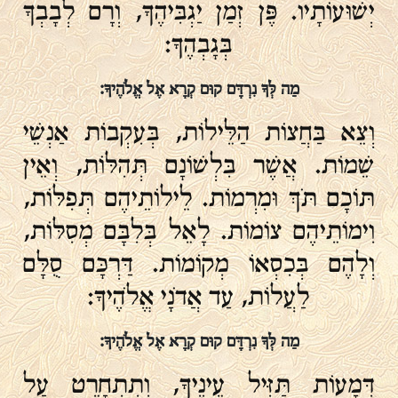
יְשׁוּעוֹתָיו. פֶּן זְמַן יַגְבִּיהֶךָ, וְרָם לְבָבְךָ
בְּגָבְהֶךָ:
מַה לְּךָ נִרְדָּם קוּם קְרָא אֶל אֱלֹהֶיךָ:
וְצֵא בַּחֲצוֹת הַלֵּילוֹת, בְּעִקְבוֹת אַנְשֵׁי
שֵׁמוֹת. אֲשֶׁר בִּלְשׁוֹנָם תְּהִלּוֹת, וְאֵין
תּוֹכָם תֹּךְ וּמִרְמוֹת. לֵילוֹתֵיהֶם תְּפִלּוֹת,
וִימוֹתֵיהֶם צוֹמוֹת. לָאֵל בְּלִבָּם מְסִלּוֹת,
וְלָהֶם בְּכִסְאוֹ מְקוֹמוֹת. דַּרְכָּם סֻלָּם
לַעֲלוֹת, עַד אֲדֹנָי אֱלֹהֶיךָ:
מַה לְּךָ נִרְדָּם קוּם קְרָא אֶל אֱלֹהֶיךָ:
דְּמָעוֹת תַּזִּיל עֵינֶיךָ, וְתִתְחָרֵט עַל