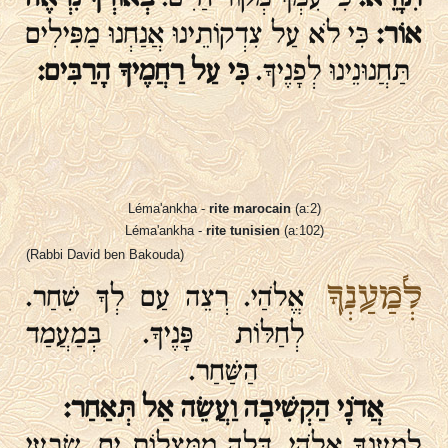
אוֹר:
כִּי לֹא עַל צִדְקוֹתֵינוּ אֲנַחְנוּ מַפִּילִים
תַּחֲנוּנֵינוּ לְפָנֶיךָ.
כִּי עַל רַחֲמֶיךָ הָרַבִּים:
Léma'ankha -
rite marocain
(a:2)
Léma'ankha -
rite tunisien
(a:102)
(Rabbi David ben Bakouda)
לְמַעַנְךָ
אֱלֹהַי. רְצֵה עַם לְךָ שִׁחַר.
לְחַלּוֹת פָּנֶיךָ. בְּמַעֲמַד
הַשַּׁחַר.
אֲדֹנָי הַקְשִׁיבָה וַעֲשֵׂה אַל תְּאַחַר:
לְמַעַנְךָ אֱלֹהַי. דְּלֵה מִמְּצֻלוֹת יָם. שְׂבֵעֵי