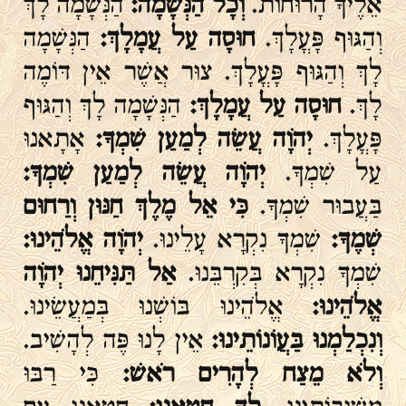
אֵלֶיךָ הָרוּחוֹת.
וְכָל הַנְּשָׁמָה:
הַנְּשָׁמָה לָךְ
וְהַגּוּף פָּעֳלָךְ.
חוּסָה עַל עֲמָלָךְ:
הַנְּשָׁמָה
לָךְ וְהַגּוּף פָּעֳלָךְ. צוּר אֲשֶׁר אֵין דּוֹמֶה
לָךְ.
חוּסָה עַל עֲמָלָךְ:
הַנְּשָׁמָה לָךְ וְהַגּוּף
פָּעֳלָךְ.
יְהֹוָה עֲשֵׂה לְמַעַן שִׁמְךָ:
אָתָאנוּ
עַל שִׁמְךָ.
יְהֹוָה עֲשֵׂה לְמַעַן שִׁמְךָ:
בַּעֲבוּר שִׁמְךָ.
כִּי אֵל מֶלֶךְ חַנּוּן וְרַחוּם
שְׁמֶךָ:
שִׁמְךָ נִקְרָא עָלֵינוּ.
יְהֹוָה אֱלֹהֵינוּ:
שִׁמְךָ נִקְרָא בְּקִרְבֵּנוּ.
אַל תַּנִּיחֵנוּ יְהֹוָה
אֱלֹהֵינוּ:
אֱלֹהֵינוּ בּוֹשְׁנוּ בְּמַעֲשֵׂינוּ.
וְנִכְלַמְנוּ בַּעֲוֹנוֹתֵינוּ:
אֵין לָנוּ פֶּה לְהָשִׁיב.
וְלֹא מֵצַח לְהָרִים רֹאשׁ:
כִּי רַבּוּ