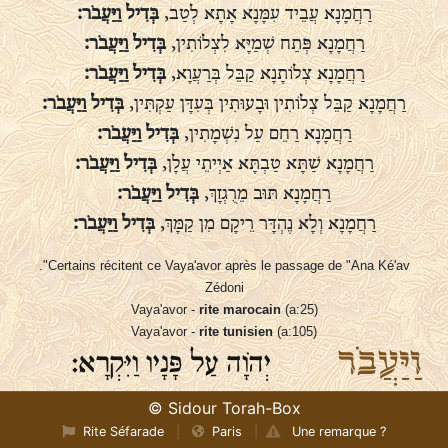
רַחֲמָנָא עֲבֵיד עִמָּנָא אָתָא לְטַב,
בְּדִיל וַיַּעֲבֹר:
רַחֲמָנָא פְּתַח שְׁמַיָּא לִצְלוֹתִין,
בְּדִיל וַיַּעֲבֹר:
רַחֲמָנָא צְלוֹתָנָא קַבֵּל בְּרַעֲוָא,
בְּדִיל וַיַּעֲבֹר:
רַחֲמָנָא קַבֵּל צְלוֹתִין וּבָעוּתִין בְּעִדָּן עַקְתִּין,
בְּדִיל וַיַּעֲבֹר:
רַחֲמָנָא רַחֵם עַל נִשְׁמָתִין,
בְּדִיל וַיַּעֲבֹר:
רַחֲמָנָא שַׁתָּא טַבְתָּא אַיְיתֵי עֲלָן,
בְּדִיל וַיַּעֲבֹר:
רַחֲמָנָא תּוּב מֵרֻגְזָךְ,
בְּדִיל וַיַּעֲבֹר:
רַחֲמָנָא וְלָא נֶהְדָּר רֵיקָם מִן קַמָּךְ,
בְּדִיל וַיַּעֲבֹר:
."Certains récitent ce Vaya'avor après le passage de "Ana Ké'av
Zédoni
Vaya'avor -
rite marocain
(a:25)
Vaya'avor -
rite tunisien
(a:105)
וַיַּעֲבֹר
יְהֹוָה עַל פָּנָיו וַיִּקְרָא:
© Sidour Torah-Box
Il faut faire attention à marquer un léger temps d'arrêt entre les deux
mots "Ado-naï"
Rite Séfarade
|
Paris
|
Une remarque ?