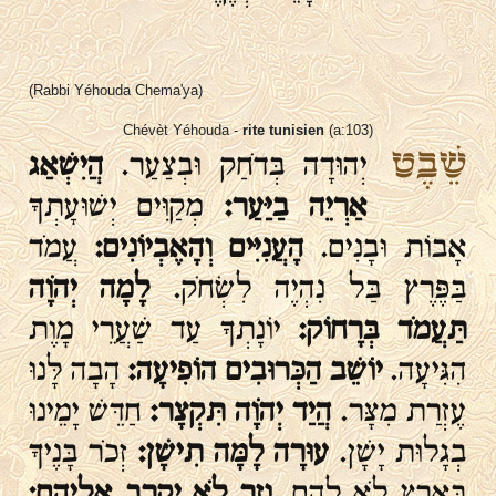
(Rabbi Yéhouda Chema'ya)
Chévèt Yéhouda -
rite tunisien
(a:103)
שֵׁבֶט
יְהוּדָה בְּדֹחַק וּבְצַעַר.
הֲיִשְׁאַג
אַרְיֵה בַיַּעַר:
מְקַוִּים יְשׁוּעָתְךָ
אָבוֹת וּבָנִים.
הָעֲנִיִּים וְהָאֶבְיוֹנִים:
עֲמֹד
בַּפֶּרֶץ בַּל נִהְיֶה לִשְׂחֹק.
לָמָה יְהֹוָה
תַּעֲמֹד בְּרָחוֹק:
יוֹנָתְךָ עַד שַׁעֲרֵי מָוֶת
הִגִּיעָה.
יוֹשֵׁב הַכְּרוּבִים הוֹפִיעָה:
הָבָה לָּנוּ
עֶזְרַת מִצָּר.
הֲיַד יְהֹוָה תִּקְצָר:
חַדֵּשׁ יָמֵינוּ
בְגָלוּת יָשָׁן.
עוּרָה לָמָּה תִישָׁן:
זְכֹר בָּנֶיךָ
בְּאֶרֶץ לֹא לָהֶם.
וְזָר לֹא יִקְרַב אֲלֵיהֶם: