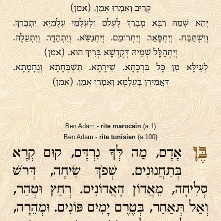
קָרִיב וְאִמְרוּ אָמֵן. (אמן)
יְהֵא שְׁמֵהּ רַבָּא מְבָרַךְ לְעָלַם וּלְעָלְמֵי עָלְמַיָּא יִתְבָּרַךְ.
וְיִשְׁתַּבַּח. וְיִתְפָּאַר. וְיִתְרוֹמַם. וְיִתְנַשֵֹּא. וְיִתְהַדָּר. וְיִתְעַלֶּה.
וְיִתְהַלָּל שְׁמֵיהּ דְּקֻדְשָׁא בְּרִיךְ הוּא. (אמן)
לְעֵילָּא מִן כָּל בִּרְכָתָא. שִׁירָתָא. תִּשְׁבְּחָתָא וְנֶחָמָתָא.
דַּאֲמִירָן בְּעָלְמָא וְאִמְרוּ אָמֵן. (אמן)
Ben Adam -
rite marocain
(a:1)
Ben Adam -
rite tunisien
(a:100)
בֶּן
אָדָם, מַה לְּךָ נִרְדָּם, קוּם קְרָא
בְּתַחֲנוּנִים. שְׁפֹךְ שִׂיחָה, דְּרֹשׁ
סְלִיחָה, מֵאֲדוֹן הָאֲדוֹנִים. רְחַץ וּטְהַר,
וְאַל תְּאַחַר, בְּטֶרֶם יָמִים פּוֹנִים. וּמְהֵרָה,