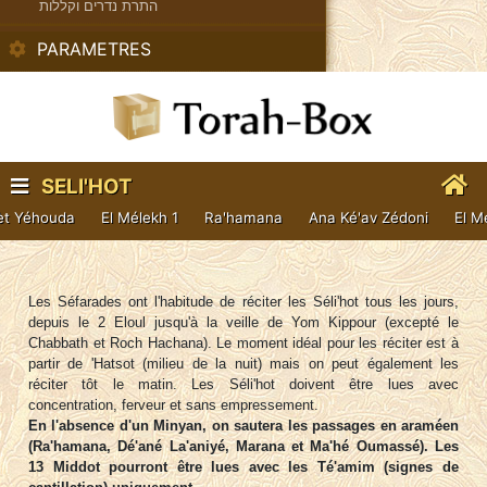
התרת נדרים וקללות
PARAMETRES
SELI'HOT
èt Yéhouda
El Mélekh 1
Ra'hamana
Ana Ké'av Zédoni
El M
Les Séfarades ont l'habitude de réciter les Séli'hot tous les jours,
depuis le 2 Eloul jusqu'à la veille de Yom Kippour (excepté le
Chabbath et Roch Hachana). Le moment idéal pour les réciter est à
partir de 'Hatsot (milieu de la nuit) mais on peut également les
réciter tôt le matin. Les Séli'hot doivent être lues avec
concentration, ferveur et sans empressement.
En l'absence d'un Minyan, on sautera les passages en araméen
(Ra'hamana, Dé'ané La'aniyé, Marana et Ma'hé Oumassé). Les
13 Middot pourront être lues avec les Té'amim (signes de