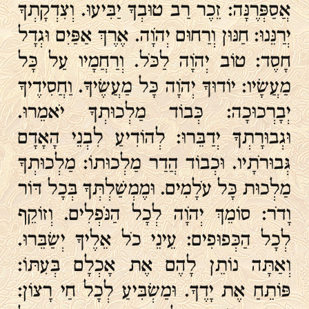
אֲסַפְּרֶנָּה: זֵכֶר רַב טוּבְךָ יַבִּיעוּ. וְצִדְקָתְךָ
יְרַנֵּנוּ: חַנּוּן וְרַחוּם יְהֹוָה. אֶרֶךְ אַפַּיִם וּגְדָל
חָסֶד: טוֹב יְהֹוָה לַכֹּל. וְרַחֲמָיו עַל כָּל
מַעֲשָׂיו: יוֹדוּךָ יְהֹוָה כָּל מַעֲשֶׂיךָ. וַחֲסִידֶיךָ
יְבָרְכוּכָה: כְּבוֹד מַלְכוּתְךָ יֹאמֵרוּ.
וּגְבוּרָתְךָ יְדַבֵּרוּ: לְהוֹדִיעַ לִבְנֵי הָאָדָם
גְּבוּרֹתָיו. וּכְבוֹד הֲדַר מַלְכוּתוֹ: מַלְכוּתְךָ
מַלְכוּת כָּל עֹלָמִים. וּמֶמְשַׁלְתְּךָ בְּכָל דּוֹר
וָדֹר: סוֹמֵךְ יְהֹוָה לְכָל הַנֹּפְלִים. וְזוֹקֵף
לְכָל הַכְּפוּפִים: עֵינֵי כֹל אֵלֶיךָ יְשַׂבֵּרוּ.
וְאַתָּה נוֹתֵן לָהֶם אֶת אָכְלָם בְּעִתּוֹ:
פּוֹתֵחַ אֶת יָדֶךָ. וּמַשְׂבִּיעַ לְכָל חַי רָצוֹן: